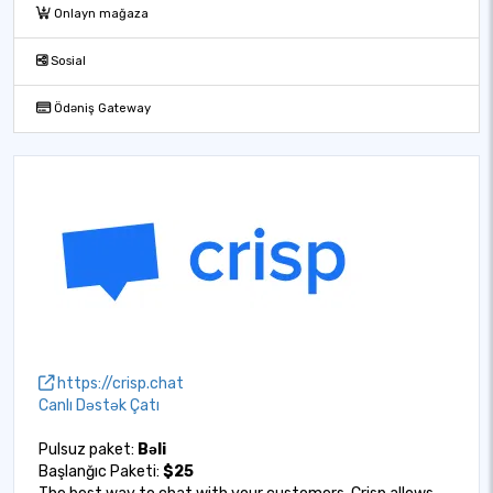
Onlayn mağaza
Sosial
Ödəniş Gateway
https://crisp.chat
Canlı Dəstək Çatı
Pulsuz paket:
Bəli
Başlanğıc Paketi:
$25