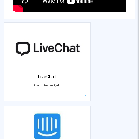
LiveChat
Canlı Dəstək Çatı