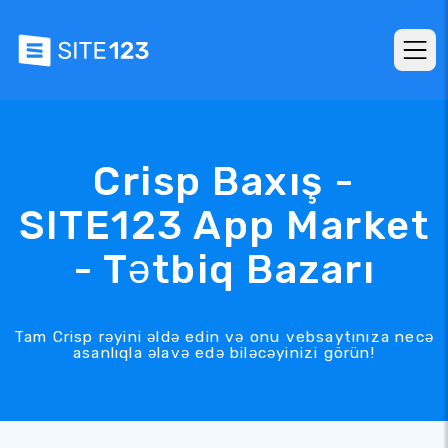
Crisp Baxış -
SITE123 App Market
- Tətbiq Bazarı
Tam Crisp rəyini əldə edin və onu vebsaytınıza necə
asanlıqla əlavə edə biləcəyinizi görün!