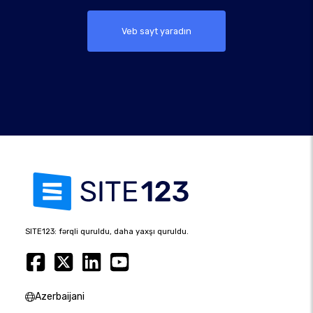
Veb sayt yaradın
SITE123: fərqli quruldu, daha yaxşı quruldu.
Azerbaijani