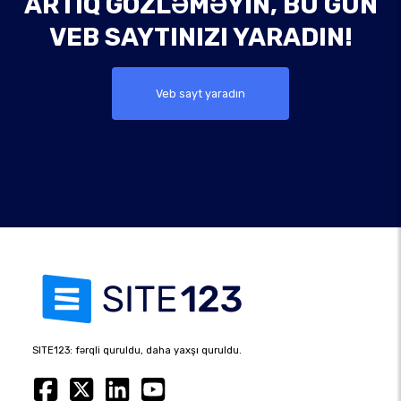
ARTIQ GÖZLƏMƏYIN, BU GÜN
VEB SAYTINIZI YARADIN!
Veb sayt yaradın
SITE123: fərqli quruldu, daha yaxşı quruldu.