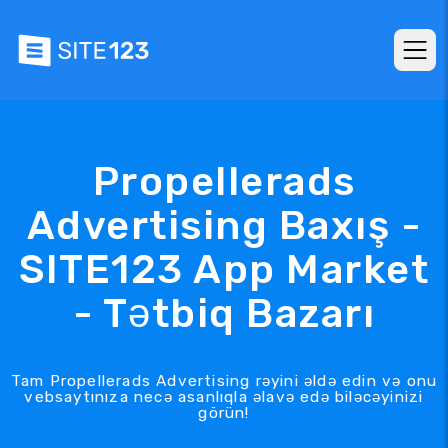
Propellerads
Advertising Baxış -
SITE123 App Market
- Tətbiq Bazarı
Tam Propellerads Advertising rəyini əldə edin və onu
vebsaytınıza necə asanlıqla əlavə edə biləcəyinizi
görün!