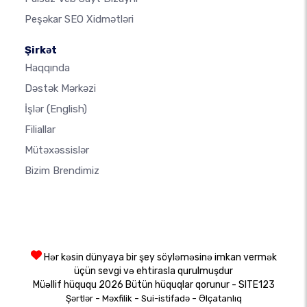
Peşəkar SEO Xidmətləri
Şirkət
Haqqında
Dəstək Mərkəzi
İşlər
(English)
Filiallar
Mütəxəssislər
Bizim Brendimiz
Hər kəsin dünyaya bir şey söyləməsinə imkan vermək
üçün sevgi və ehtirasla qurulmuşdur
Müəllif hüququ 2026 Bütün hüquqlar qorunur - SITE123
-
-
-
Şərtlər
Məxfilik
Sui-istifadə
Əlçatanlıq