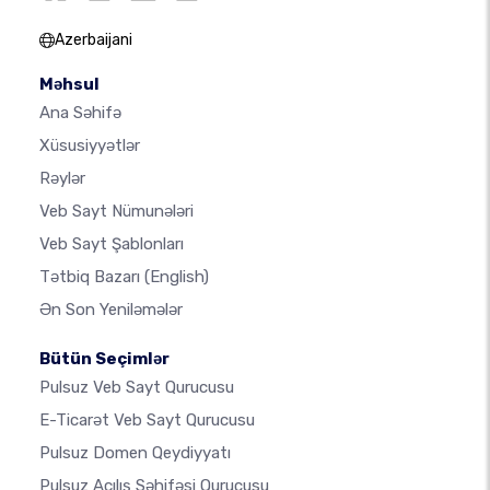
Azerbaijani
Məhsul
Ana Səhifə
Xüsusiyyətlər
Rəylər
Veb Sayt Nümunələri
Veb Sayt Şablonları
Tətbiq Bazarı
(English)
Ən Son Yeniləmələr
Bütün Seçimlər
Pulsuz Veb Sayt Qurucusu
E-Ticarət Veb Sayt Qurucusu
Pulsuz Domen Qeydiyyatı
Pulsuz Açılış Səhifəsi Qurucusu