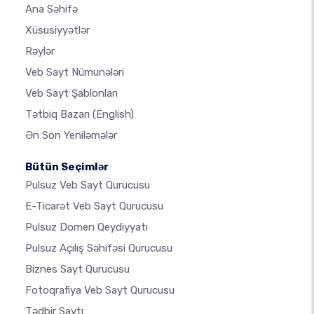
Ana Səhifə
Xüsusiyyətlər
Rəylər
Veb Sayt Nümunələri
Veb Sayt Şablonları
Tətbiq Bazarı
(English)
Ən Son Yeniləmələr
Bütün Seçimlər
Pulsuz Veb Sayt Qurucusu
E-Ticarət Veb Sayt Qurucusu
Pulsuz Domen Qeydiyyatı
Pulsuz Açılış Səhifəsi Qurucusu
Biznes Sayt Qurucusu
Fotoqrafiya Veb Sayt Qurucusu
Tədbir Saytı