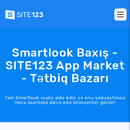
Smartlook Baxış -
SITE123 App Market
- Tətbiq Bazarı
Tam Smartlook rəyini əldə edin və onu vebsaytınıza
necə asanlıqla əlavə edə biləcəyinizi görün!