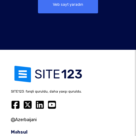
Veb sayt yaradın
SITE123: fərqli quruldu, daha yaxşı quruldu.
Azerbaijani
Məhsul