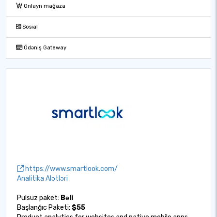
Onlayn mağaza
Sosial
Ödəniş Gateway
https://www.smartlook.com/
Analitika Alətləri
Pulsuz paket:
Bəli
Başlanğıc Paketi:
$55