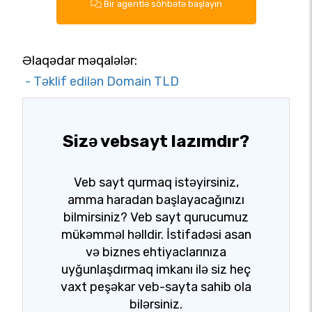
Bir agentlə söhbətə başlayın
Əlaqədar məqalələr:
- Təklif edilən Domain TLD
Sizə vebsayt lazımdır?
Veb sayt qurmaq istəyirsiniz,
amma haradan başlayacağınızı
bilmirsiniz? Veb sayt qurucumuz
mükəmməl həlldir. İstifadəsi asan
və biznes ehtiyaclarınıza
uyğunlaşdırmaq imkanı ilə siz heç
vaxt peşəkar veb-sayta sahib ola
bilərsiniz.