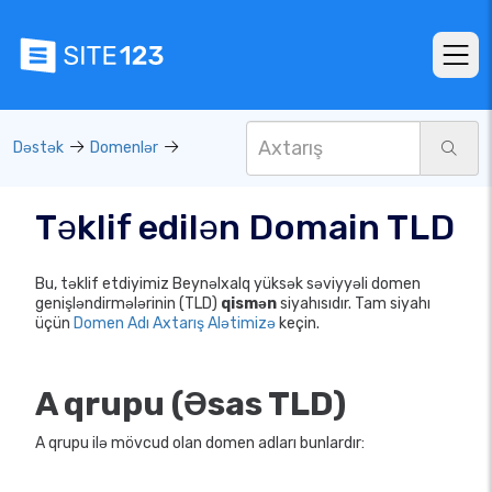
Dəstək
Domenlər
Təklif edilən Domain TLD
Bu, təklif etdiyimiz Beynəlxalq yüksək səviyyəli domen
genişləndirmələrinin (TLD)
qismən
siyahısıdır. Tam siyahı
üçün
Domen Adı Axtarış Alətimizə
keçin.
A qrupu (Əsas TLD)
A qrupu ilə mövcud olan domen adları bunlardır: