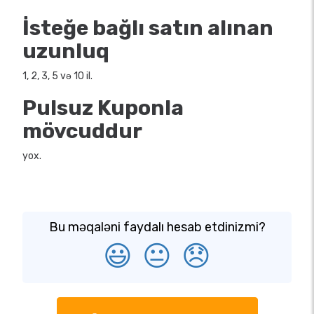
İsteğe bağlı satın alınan
uzunluq
1, 2, 3, 5 və 10 il.
Pulsuz Kuponla
mövcuddur
yox.
Bu məqaləni faydalı hesab etdinizmi?
😃
😐
😞