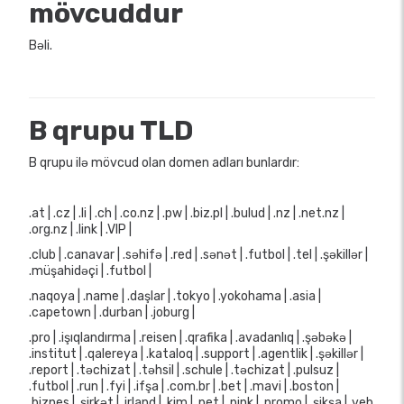
mövcuddur
Bəli.
B qrupu TLD
B qrupu ilə mövcud olan domen adları bunlardır:
.at | .cz | .li | .ch | .co.nz | .pw | .biz.pl | .bulud | .nz | .net.nz |
.org.nz | .link | .VIP |
.club | .canavar | .səhifə | .red | .sənət | .futbol | .tel | .şəkillər |
.müşahidəçi | .futbol |
.naqoya | .name | .daşlar | .tokyo | .yokohama | .asia |
.capetown | .durban | .joburg |
.pro | .işıqlandırma | .reisen | .qrafika | .avadanlıq | .şəbəkə |
.institut | .qalereya | .kataloq | .support | .agentlik | .şəkillər |
.report | .təchizat | .təhsil | .schule | .təchizat | .pulsuz |
.futbol | .run | .fyi | .ifşa | .com.br | .bet | .mavi | .boston |
.biznes | .şirkət | .irland | .kim | .pet | .pink | .promo | .şikşa | .veb