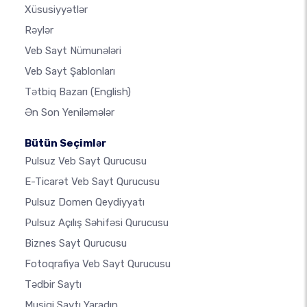
Xüsusiyyətlər
Rəylər
Veb Sayt Nümunələri
Veb Sayt Şablonları
Tətbiq Bazarı
(English)
Ən Son Yeniləmələr
Bütün Seçimlər
Pulsuz Veb Sayt Qurucusu
E-Ticarət Veb Sayt Qurucusu
Pulsuz Domen Qeydiyyatı
Pulsuz Açılış Səhifəsi Qurucusu
Biznes Sayt Qurucusu
Fotoqrafiya Veb Sayt Qurucusu
Tədbir Saytı
Musiqi Saytı Yaradın