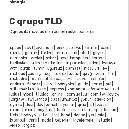
olmaqla.
C qrupu TLD
C qrupu ilə mövcud olan domen adları bunlardır:
.space | .sayt | .əyləncəli | .pişik | .co | .ws | .tətillər | .balıq |
.media | .görmə | .təklər | .ferma | .cab | .chat | .geyim |
.domenlər | .əmlak | .şəhər | .bax | .kompüter | .torpaq |
.hadisələr | .təlim | .marketinq | .inşaatçılar | .gripe | .icarəyə |
.wtf | .butik | .təmir | .uğursuz | .camaat | .hissələri | .ev |
.məhdud | .çiçəkçi | .iaşə | .cards | .ucuz | .qayğı | .xidmətlər |
.mübadilə | .rəqəmsal | .birbaşa | .yer | .sövdələşmələr |
.endirim | .fitness | .kilsə | .hədiyyələr | .guide | .immo | .pul |
.stil | .məktəb | .kafe | .express | .komanda | .göstərmək | .sarl
| .plus | .mba | .lt | .blog | .online | .com.ua | .lu | .com.tw | .idv.tw
| .org.tw | .tw | .africa | .casa | .mərkəz | .şəhər | .odekolon |
.cymru | .desi | .dev | .email | .oyunlar | .qrup | .ist | .koeln |
.miami | .moe | .ninja | .rip | .həlllər | .sistemləri | .tips | .bu gün |
.Uels | .hədiyyə | .jetzt | .ltd | .band | .dance | .yer | .ailə |
.istanbul | .canlı | .moda | .xəbərlər | .incələmələr | .studio |
.video | .org.bz