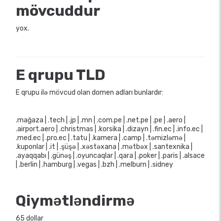
mövcuddur
yox.
E qrupu TLD
E qrupu ilə mövcud olan domen adları bunlardır:
.mağaza | .tech | .jp | .mn | .com.pe | .net.pe | .pe | .aero |
.airport.aero | .christmas | .korsika | .dizayn | .fin.ec | .info.ec |
.med.ec | .pro.ec | .tatu | .kamera | .camp | .təmizləmə |
.kuponlar | .it | .şüşə | .xəstəxana | .mətbəx | .santexnika |
.ayaqqabı | .günəş | .oyuncaqlar | .qara | .poker | .paris | .alsace
| .berlin | .hamburg | .vegas | .bzh | .melburn | .sidney
Qiymətləndirmə
65 dollar