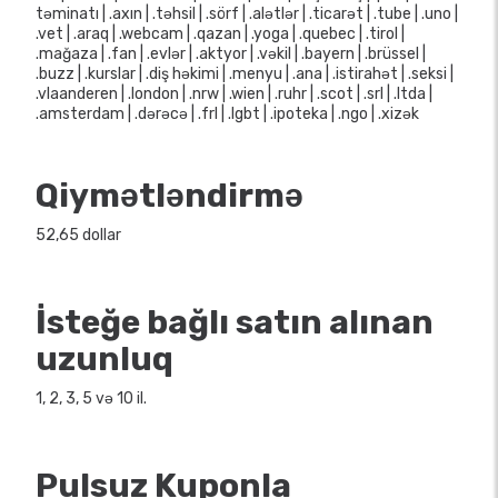
təminatı | .axın | .təhsil | .sörf | .alətlər | .ticarət | .tube | .uno |
.vet | .araq | .webcam | .qazan | .yoga | .quebec | .tirol |
.mağaza | .fan | .evlər | .aktyor | .vəkil | .bayern | .brüssel |
.buzz | .kurslar | .diş həkimi | .menyu | .ana | .istirahət | .seksi |
.vlaanderen | .london | .nrw | .wien | .ruhr | .scot | .srl | .ltda |
.amsterdam | .dərəcə | .frl | .lgbt | .ipoteka | .ngo | .xizək
Qiymətləndirmə
52,65 dollar
İsteğe bağlı satın alınan
uzunluq
1, 2, 3, 5 və 10 il.
Pulsuz Kuponla