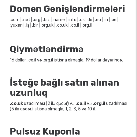
Domen Genişləndirmələri
.com | .net | .org | .biz | .name | .info | .us |.de | .eu | .in | .be |
.yuxarı | .iş | .bir | .org.uk | .co.uk | .co.il | .org.il |
Qiymətləndirmə
16 dollar, .co.il və .org.il istisna olmaqla, 19 dollar dəyərində.
İsteğe bağlı satın alınan
uzunluq
.co.uk
uzadılması (2 ilə qədər) və
.co.il
və
.org.il
uzadılması
(5 ilə qədər) istisna olmaqla, 1, 2, 3, 5 və 10 il.
Pulsuz Kuponla