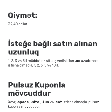
Qiymət:
32,40 dollar
İsteğe bağlı satın alınan
uzunluq
1, 2, 3 və 5 il müddətinə sifariş verilə bilən
.co
uzadılması
istisna olmaqla, 1, 2, 3, 5 və 10 il.
Pulsuz Kuponla
mövcuddur
Xeyr,
.space
,
.site
,
.fun
və
.cat
istisna olmaqla. pulsuz
kuponla mövcuddur.