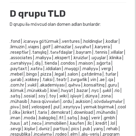
D qrupu TLD
D qrupu ilə mövcud olan domen adları bunlardır:
.fond | .icarəyə götürmək | .ventures | .holdinqlər | .kodlar |
.limuzin | .viajes | .golf | .almazlar | .səyahət | .karyera |
.reseptlər | .tanışlıq | .tərəfdaşlar | .bayram | .tennis | .villalar |
.associates | .maliyyə | .ekspert | .kruizlər | .uçuşlar | .klinika |
.cərrahiyyə | .diş | .tienda | .condos | .maison | .sığorta |
.paytaxt | .xatirə | .iddiaları | .məşqçi | .maliyyə | .vergi |
.mebel | .bingo | .pizza | .legal | .salon | .çatdırılma | .turlar |
.şərab | .xokkey | .taksi | .teatr | .zərgərlik | .vin | .ae | .qa |
.com.hr | .vəkil | .akademiyası | .qəhvə | .konsaltinq | .guru |
.kömək | .mürəkkəb | .kiwi | .həyat | .bazar | .nyc | .şəkil | .rio |
.satış | .sosial | .soy | .toy | .wiki | .işləyir | .dünya | .zona |
.mühasib | .hava qüvvələri | .ordu | .auksion | .sövdələşmələr |
.pivə | .bid | .velosiped | .pul | .xeyriyyə | .yemək bişirmək | .cool
| .ölkə |.kriket | .tarix | .demokrat | .download | .mühəndis |
.iman | .moda | .balıqçılıq | .fit | .satış | .bağ | .verir | .gmbh |
.haus | .at | .necə | .immobilien | .kaufen | .llc | .kredit | .lol |
.sevgi | .kişilər | .dəniz | .partiya | .pics | .pub | .yarış | .rehab |
.respublika | .incələmə | .rodeo | .elm | .alış-veriş | .proqram