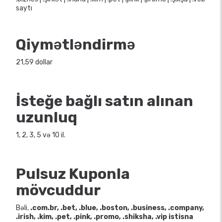
saytı
Qiymətləndirmə
21,59 dollar
İsteğe bağlı satın alınan
uzunluq
1, 2, 3, 5 və 10 il.
Pulsuz Kuponla
mövcuddur
Bəli,
.com.br, .bet, .blue, .boston, .business, .company,
.irish, .kim, .pet, .pink, .promo, .shiksha, .vip istisna