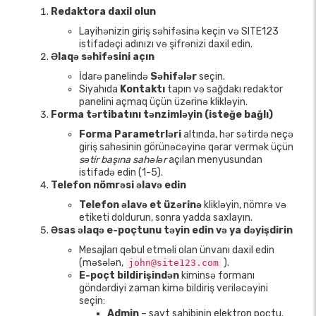
Redaktora daxil olun
Layihənizin giriş səhifəsinə keçin və SITE123
istifadəçi adınızı və şifrənizi daxil edin.
Əlaqə səhifəsini açın
İdarə panelində
Səhifələr
seçin.
Siyahıda
Kontaktı
tapın və sağdakı redaktor
panelini açmaq üçün üzərinə klikləyin.
Forma tərtibatını tənzimləyin (isteğe bağlı)
Forma Parametrləri
altında, hər sətirdə neçə
giriş sahəsinin görünəcəyinə qərar vermək üçün
sətir başına sahələr
açılan menyusundan
istifadə edin (1-5).
Telefon nömrəsi əlavə edin
Telefon əlavə et üzərinə
klikləyin, nömrə və
etiketi doldurun, sonra yadda saxlayın.
Əsas əlaqə e-poçtunu təyin edin və ya dəyişdirin
Mesajları qəbul etməli olan ünvanı daxil edin
(məsələn,
).
john@site123.com
E-poçt bildirişindən
kiminsə formanı
göndərdiyi zaman kimə bildiriş veriləcəyini
seçin:
Admin
– sayt sahibinin elektron poçtu.