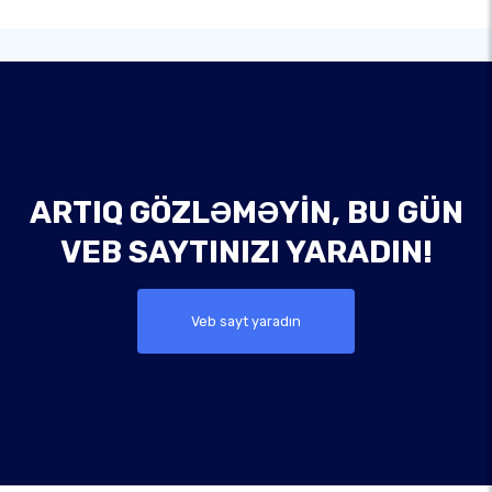
ARTIQ GÖZLƏMƏYIN, BU GÜN
VEB SAYTINIZI YARADIN!
Veb sayt yaradın