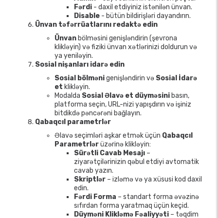
Fərdi
- daxil etdiyiniz istənilən ünvan.
Disable
- bütün bildirişləri dayandırın.
Ünvan təfərrüatlarını redaktə edin
Ünvan
bölməsini genişləndirin (şevrona
klikləyin) və fiziki ünvan xətlərinizi doldurun və
ya yeniləyin.
Sosial nişanları idarə edin
Sosial bölməni
genişləndirin və
Sosial İdarə
et
klikləyin.
Modalda
Sosial Əlavə et düyməsini
basın,
platforma seçin, URL-nizi yapışdırın və işiniz
bitdikdə pəncərəni bağlayın.
Qabaqcıl parametrlər
Əlavə seçimləri aşkar etmək üçün
Qabaqcıl
Parametrlər
üzərinə klikləyin:
Sürətli Cavab Mesajı
–
ziyarətçilərinizin qəbul etdiyi avtomatik
cavab yazın.
Skriptlər
– izləmə və ya xüsusi kod daxil
edin.
Fərdi Forma
– standart forma əvəzinə
sıfırdan forma yaratmaq üçün keçid.
Düyməni Klikləmə Fəaliyyəti
– təqdim