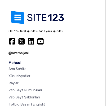
SITE123: fərqli quruldu, daha yaxşı quruldu.
Azerbaijani
Məhsul
Ana Səhifə
Xüsusiyyətlər
Rəylər
Veb Sayt Nümunələri
Veb Sayt Şablonları
Tətbiq Bazarı
(English)