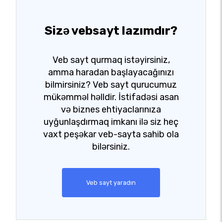
Sizə vebsayt lazımdır?
Veb sayt qurmaq istəyirsiniz,
amma haradan başlayacağınızı
bilmirsiniz? Veb sayt qurucumuz
mükəmməl həlldir. İstifadəsi asan
və biznes ehtiyaclarınıza
uyğunlaşdırmaq imkanı ilə siz heç
vaxt peşəkar veb-sayta sahib ola
bilərsiniz.
Veb sayt yaradın