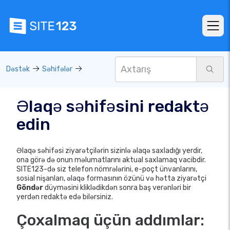
Dəstək
Səhifələr
Əlaqə səhifəsini redaktə
edin
Əlaqə səhifəsi ziyarətçilərin sizinlə əlaqə saxladığı yerdir,
ona görə də onun məlumatlarını aktual saxlamaq vacibdir.
SITE123-də siz telefon nömrələrini, e-poçt ünvanlarını,
sosial nişanları, əlaqə formasının özünü və hətta ziyarətçi
Göndər
düyməsini kliklədikdən sonra baş verənləri bir
yerdən redaktə edə bilərsiniz.
Çoxalmaq üçün addımlar: