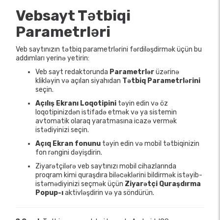
Vebsayt Tətbiqi
Parametrləri
Veb saytınızın tətbiq parametrlərini fərdiləşdirmək üçün bu
addımları yerinə yetirin:
Veb sayt redaktorunda
Parametrlər
üzərinə
klikləyin və açılan siyahıdan
Tətbiq Parametrlərini
seçin.
Açılış Ekranı Loqotipini
təyin edin və öz
loqotipinizdən istifadə etmək və ya sistemin
avtomatik olaraq yaratmasına icazə vermək
istədiyinizi seçin.
Açıq Ekran fonunu
təyin edin və mobil tətbiqinizin
fon rəngini dəyişdirin.
Ziyarətçilərə veb saytınızı mobil cihazlarında
proqram kimi quraşdıra biləcəklərini bildirmək istəyib-
istəmədiyinizi seçmək üçün
Ziyarətçi Quraşdırma
Popup-ı
aktivləşdirin və ya söndürün.