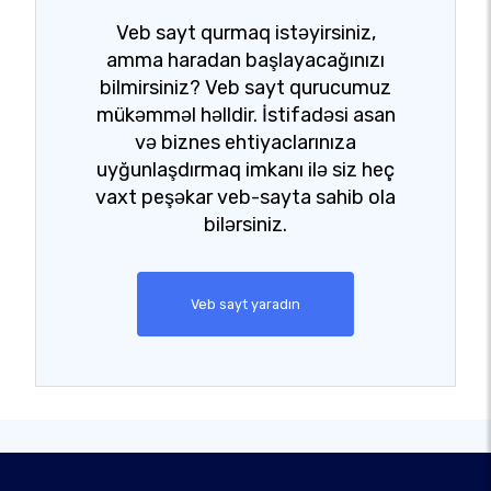
Veb sayt qurmaq istəyirsiniz,
amma haradan başlayacağınızı
bilmirsiniz? Veb sayt qurucumuz
mükəmməl həlldir. İstifadəsi asan
və biznes ehtiyaclarınıza
uyğunlaşdırmaq imkanı ilə siz heç
vaxt peşəkar veb-sayta sahib ola
bilərsiniz.
Veb sayt yaradın