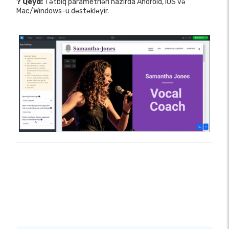
? Qeyd:
Tətbiq parametrləri hazırda Android, IOS və
Mac/Windows-u dəstəkləyir.