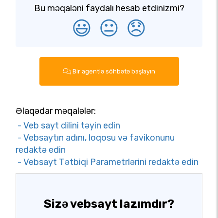
Bu məqaləni faydalı hesab etdinizmi?
😃
😐
😞
Bir agentlə söhbətə başlayın
Əlaqədar məqalələr:
- Veb sayt dilini təyin edin
- Vebsaytın adını, loqosu və favikonunu
redaktə edin
- Vebsayt Tətbiqi Parametrlərini redaktə edin
Sizə vebsayt lazımdır?