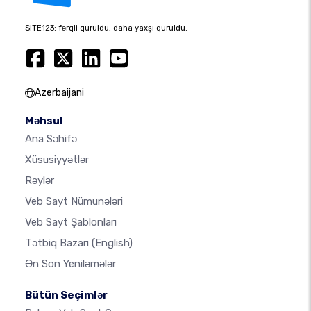
SITE123: fərqli quruldu, daha yaxşı quruldu.
Azerbaijani
Məhsul
Ana Səhifə
Xüsusiyyətlər
Rəylər
Veb Sayt Nümunələri
Veb Sayt Şablonları
Tətbiq Bazarı
(English)
Ən Son Yeniləmələr
Bütün Seçimlər