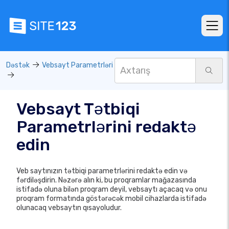
Dəstək
Vebsayt Parametrləri
Vebsayt Tətbiqi
Parametrlərini redaktə
edin
Veb saytınızın tətbiqi parametrlərini redaktə edin və
fərdiləşdirin. Nəzərə alın ki, bu proqramlar mağazasında
istifadə oluna bilən proqram deyil, vebsaytı açacaq və onu
proqram formatında göstərəcək mobil cihazlarda istifadə
olunacaq vebsaytın qısayoludur.