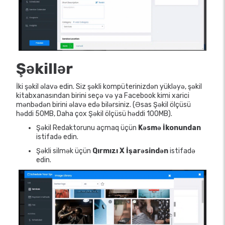
Şəkillər
İki şəkil əlavə edin. Siz şəkli kompüterinizdən yükləyə, şəkil
kitabxanasından birini seçə və ya Facebook kimi xarici
mənbədən birini əlavə edə bilərsiniz. (Əsas Şəkil ölçüsü
həddi 50MB, Daha çox Şəkil ölçüsü həddi 100MB).
Şəkil Redaktorunu açmaq üçün
Kəsmə İkonundan
istifadə edin.
Şəkli silmək üçün
Qırmızı X İşarəsindən
istifadə
edin.