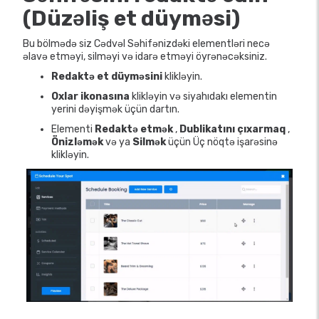
(Düzəliş et düyməsi)
Bu bölmədə siz Cədvəl Səhifənizdəki elementləri necə
əlavə etməyi, silməyi və idarə etməyi öyrənəcəksiniz.
Redaktə et düyməsini
klikləyin.
Oxlar ikonasına
klikləyin və siyahıdakı elementin
yerini dəyişmək üçün dartın.
Elementi
Redaktə etmək
,
Dublikatını çıxarmaq
,
Önizləmək
və ya
Silmək
üçün Üç nöqtə işarəsinə
klikləyin.