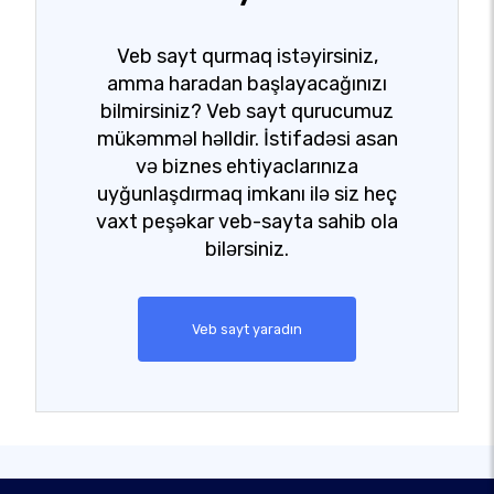
Veb sayt qurmaq istəyirsiniz,
amma haradan başlayacağınızı
bilmirsiniz? Veb sayt qurucumuz
mükəmməl həlldir. İstifadəsi asan
və biznes ehtiyaclarınıza
uyğunlaşdırmaq imkanı ilə siz heç
vaxt peşəkar veb-sayta sahib ola
bilərsiniz.
Veb sayt yaradın