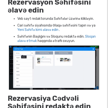
Rezervasyon Səhifəsini
əlavə edin
Veb sayt redaktorunda Səhifələr üzərinə klikləyin.
Cari səhifə siyahısında Əlaqə səhifəsini tapın və ya
Yeni Səhifə kimi əlavə edin
.
Səhifənin Başlığını və Sloqunu redaktə edin.
Sloqan
əlavə etmək
haqqında ətraflı oxuyun.
Rezervasiya Cədvəli
Səhifəsini redaktə edin