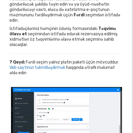
göndəriləcək şəkildə təyin edin və ya öyüd-nəsihətin
göndəriləcəyi vaxtı, eləcə də xatırlatma e-poçtunun
məzmununu fərdiləşdirmək üçün
Fərdi
seçimdən istifadə
edin.
İstifadəçiləriniz həmçinin ödəniş formasındakı
Təqvimə
Əlavə et
seçimindən istifadə edərək rezervasiya edilmiş
xidmətləri öz təqvimlərinə əlavə etmək seçiminə sahib
olacaqlar.
? Qeyd:
Fərdi seçim yalnız platin paketi üçün mövcuddur.
Veb saytınızı təkmilləşdirmək
haqqında ətraflı məlumat
əldə edin