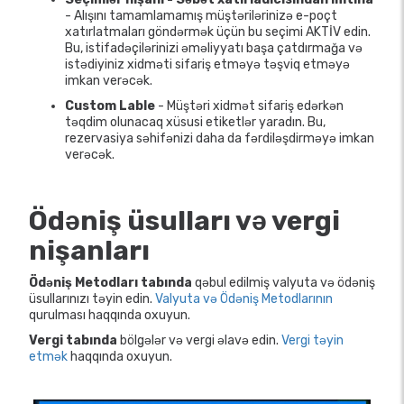
- Alışını tamamlamamış müştərilərinizə e-poçt
xatırlatmaları göndərmək üçün bu seçimi AKTİV edin.
Bu, istifadəçilərinizi əməliyyatı başa çatdırmağa və
istədiyiniz xidməti sifariş etməyə təşviq etməyə
imkan verəcək.
Custom Lable
- Müştəri xidmət sifariş edərkən
təqdim olunacaq xüsusi etiketlər yaradın. Bu,
rezervasiya səhifənizi daha da fərdiləşdirməyə imkan
verəcək.
Ödəniş üsulları və vergi
nişanları
Ödəniş Metodları tabında
qəbul edilmiş valyuta və ödəniş
üsullarınızı təyin edin.
Valyuta və Ödəniş Metodlarının
qurulması haqqında oxuyun.
Vergi tabında
bölgələr və vergi əlavə edin.
Vergi təyin
etmək
haqqında oxuyun.