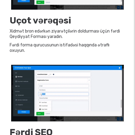
Uçot vərəqəsi
Xidmət bron edərkən ziyarətçilərin doldurması üçün fərdi
Qeydiyyat Forması yaradın.
Fərdi forma qurucusunun istifadəsi haqqında ətraflı
oxuyun.
Fərdi SEO