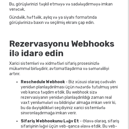
Bu, görüşlərinizi təşkil etməyə və sadələşdirməyə imkan
verəcək,
Gündəlik, həftəlik, aylıq və ya siyahı formatında
görüşlərinizə baxın və seçilmiş ekranı çap edin.
Rezervasyonu Webhooks
ilə idarə edin
Xarici sistemləri və xidmətləri sifariş prosesinizlə
mükəmməl birləşdirir, avtomatlaşdırma və səmərəliliyi
artırır.
Reschedule Webhook
- Biz xüsusi olaraq cədvəlin
yenidən planlaşdırılması üçün nəzərdə tutulmuş yeni
veb kanca təqdim etdik. Bu webhook sizə
rezervasiyanın yenidən planlaşdırıldığı zaman real
vaxt yeniləmələri və bildirişlər almağa imkan verir ki,
bu da dəyişiklikləri seçdiyiniz xarici sistemlərlə
sinxronlaşdırmağa imkan verir.
Sifariş Webhookunu Ləğv Et
- Əlavə olaraq, sifariş
sifarişinin ləğvi üçün veb-qanca əlavə etdik. Bu veb-