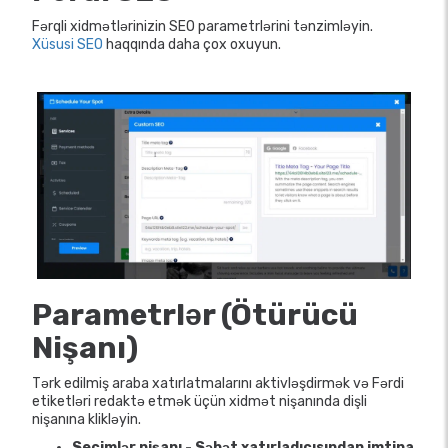
Fərqli xidmətlərinizin SEO parametrlərini tənzimləyin.
Xüsusi SEO
haqqında daha çox oxuyun.
Parametrlər (Ötürücü
Nişanı)
Tərk edilmiş araba xatırlatmalarını aktivləşdirmək və Fərdi
etiketləri redaktə etmək üçün xidmət nişanında dişli
nişanına klikləyin.
Seçimlər nişanı - Səbət xatırladıcısından imtina