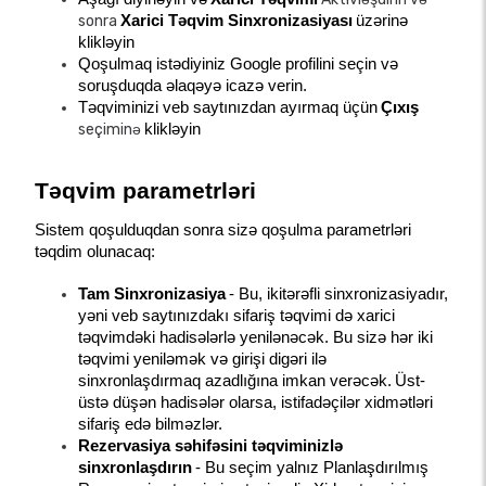
sonra
Xarici Təqvim Sinxronizasiyası
üzərinə 
klikləyin
Qoşulmaq istədiyiniz Google profilini seçin və 
soruşduqda əlaqəyə icazə verin.
Təqviminizi veb saytınızdan ayırmaq üçün
Çıxış
seçiminə
klikləyin
Təqvim parametrləri
Sistem qoşulduqdan sonra sizə qoşulma parametrləri 
təqdim olunacaq:
Tam Sinxronizasiya
- Bu, ikitərəfli sinxronizasiyadır, 
yəni veb saytınızdakı sifariş təqvimi də xarici 
təqvimdəki hadisələrlə yenilənəcək. Bu sizə hər iki 
təqvimi yeniləmək və girişi digəri ilə 
sinxronlaşdırmaq azadlığına imkan verəcək.
Üst-
üstə düşən hadisələr olarsa, istifadəçilər xidmətləri 
sifariş edə bilməzlər.
Rezervasiya səhifəsini təqviminizlə 
sinxronlaşdırın
- Bu seçim yalnız Planlaşdırılmış 