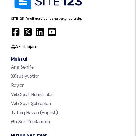
SITE123: fərqli quruldu, daha yaxşı quruldu.
Azerbaijani
Məhsul
Ana Səhifə
Xüsusiyyətlər
Rəylər
Veb Sayt Nümunələri
Veb Sayt Şablonları
Tətbiq Bazarı
(English)
Ən Son Yeniləmələr
Bütün Seçimlər