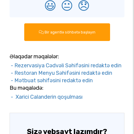
😃
😐
😞
Bir agentlə söhbətə başlayın
Əlaqədar məqalələr:
- Rezervasiya Cədvəli Səhifəsini redaktə edin
- Restoran Menyu Səhifəsini redaktə edin
- Mətbuat səhifəsini redaktə edin
Bu məqalədə:
- Xarici Calanderin qoşulması
Sizə vebsayt lazımdır?