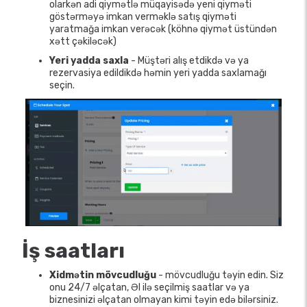
olarkən adi qiymətlə müqayisədə yeni qiyməti
göstərməyə imkan verməklə satış qiyməti
yaratmağa imkan verəcək (köhnə qiymət üstündən
xətt çəkiləcək)
Yeri yadda saxla
- Müştəri alış etdikdə və ya
rezervasiya edildikdə həmin yeri yadda saxlamağı
seçin.
İş saatları
Xidmətin mövcudluğu
- mövcudluğu təyin edin. Siz
onu 24/7 əlçatan, Əl ilə seçilmiş saatlar və ya
biznesinizi əlçatan olmayan kimi təyin edə bilərsiniz.