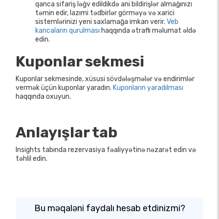
qanca sifariş ləğv edildikdə ani bildirişlər almağınızı
təmin edir, lazımi tədbirlər görməyə və xarici
sistemlərinizi yeni saxlamağa imkan verir.
Veb
kancaların qurulması
haqqında ətraflı məlumat əldə
edin.
Kuponlar sekmesi
Kuponlar sekmesinde, xüsusi sövdələşmələr və endirimlər
vermək üçün kuponlar yaradın.
Kuponların yaradılması
haqqında oxuyun.
Anlayışlar tab
Insights tabında rezervasiya fəaliyyətinə nəzarət edin və
təhlil edin.
Bu məqaləni faydalı hesab etdinizmi?