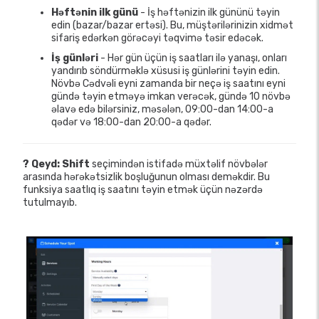
Həftənin ilk günü
- İş həftənizin ilk gününü təyin
edin (bazar/bazar ertəsi). Bu, müştərilərinizin xidmət
sifariş edərkən görəcəyi təqvimə təsir edəcək.
İş günləri
- Hər gün üçün iş saatları ilə yanaşı, onları
yandırıb söndürməklə xüsusi iş günlərini təyin edin.
Növbə Cədvəli eyni zamanda bir neçə iş saatını eyni
gündə təyin etməyə imkan verəcək, gündə 10 növbə
əlavə edə bilərsiniz, məsələn, 09:00-dan 14:00-a
qədər və 18:00-dan 20:00-a qədər.
? Qeyd:
Shift
seçimindən istifadə müxtəlif növbələr
arasında hərəkətsizlik boşluğunun olması deməkdir. Bu
funksiya saatlıq iş saatını təyin etmək üçün nəzərdə
tutulmayıb.