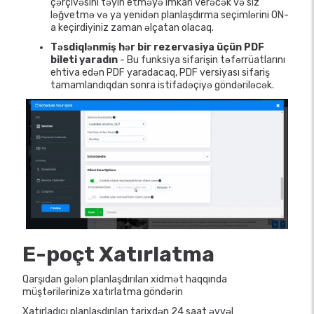
çərçivəsini təyin etməyə imkan verəcək və siz
ləğvetmə və ya yenidən planlaşdırma seçimlərini ON-
a keçirdiyiniz zaman əlçatan olacaq.
Təsdiqlənmiş hər bir rezervasiya üçün PDF
bileti yaradın
- Bu funksiya sifarişin təfərrüatlarını
ehtiva edən PDF yaradacaq, PDF versiyası sifariş
tamamlandıqdan sonra istifadəçiyə göndəriləcək.
E-poçt Xatırlatma
Qarşıdan gələn planlaşdırılan xidmət haqqında
müştərilərinizə xatırlatma göndərin
Xatırladıcı planlaşdırılan tarixdən 24 saat əvvəl