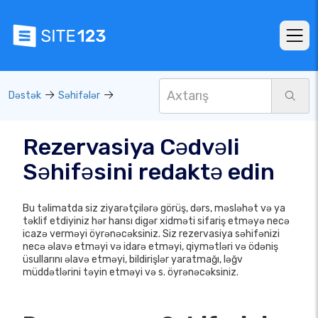
Dəstək
Səhifələr
Rezervasiya Cədvəli
Səhifəsini redaktə edin
Bu təlimatda siz ziyarətçilərə görüş, dərs, məsləhət və ya
təklif etdiyiniz hər hansı digər xidməti sifariş etməyə necə
icazə verməyi öyrənəcəksiniz. Siz rezervasiya səhifənizi
necə əlavə etməyi və idarə etməyi, qiymətləri və ödəniş
üsullarını əlavə etməyi, bildirişlər yaratmağı, ləğv
müddətlərini təyin etməyi və s. öyrənəcəksiniz.