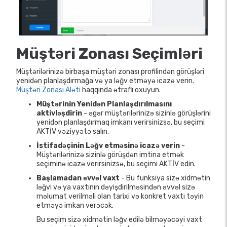
Müştəri Zonası Seçimləri
Müştərilərinizə birbaşa müştəri zonası profilindən görüşləri
yenidən planlaşdırmağa və ya ləğv etməyə icazə verin.
Müştəri Zonası Aləti
haqqında ətraflı oxuyun.
Müştərinin Yenidən Planlaşdırılmasını
aktivləşdirin
- əgər müştərilərinizə sizinlə görüşlərini
yenidən planlaşdırmaq imkanı verirsinizsə, bu seçimi
AKTİV vəziyyətə salın.
İstifadəçinin Ləğv etməsinə icazə verin
-
Müştərilərinizə sizinlə görüşdən imtina etmək
seçiminə icazə verirsinizsə, bu seçimi AKTİV edin.
Başlamadan əvvəl vaxt
- Bu funksiya sizə xidmətin
ləğvi və ya vaxtının dəyişdirilməsindən əvvəl sizə
məlumat verilməli olan tarixi və konkret vaxtı təyin
etməyə imkan verəcək.
Bu seçim sizə xidmətin ləğv edilə bilməyəcəyi vaxt