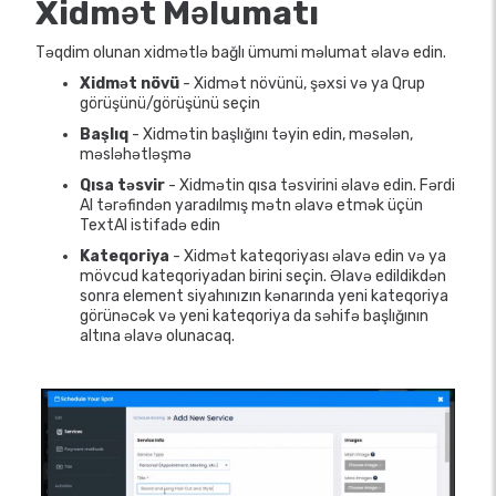
Xidmət Məlumatı
Təqdim olunan xidmətlə bağlı ümumi məlumat əlavə edin.
Xidmət növü
- Xidmət növünü, şəxsi və ya Qrup
görüşünü/görüşünü seçin
Başlıq
- Xidmətin başlığını təyin edin, məsələn,
məsləhətləşmə
Qısa təsvir
- Xidmətin qısa təsvirini əlavə edin. Fərdi
AI tərəfindən yaradılmış mətn əlavə etmək üçün
TextAI istifadə edin
Kateqoriya
- Xidmət kateqoriyası əlavə edin və ya
mövcud kateqoriyadan birini seçin. Əlavə edildikdən
sonra element siyahınızın kənarında yeni kateqoriya
görünəcək və yeni kateqoriya da səhifə başlığının
altına əlavə olunacaq.