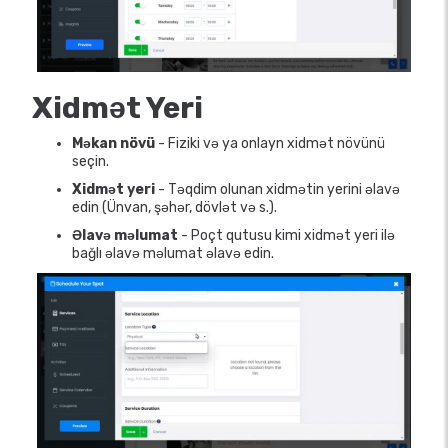
Xidmət Yeri
Məkan növü
- Fiziki və ya onlayn xidmət növünü
seçin.
Xidmət yeri
- Təqdim olunan xidmətin yerini əlavə
edin (Ünvan, şəhər, dövlət və s.).
Əlavə məlumat
- Poçt qutusu kimi xidmət yeri ilə
bağlı əlavə məlumat əlavə edin.