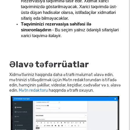
Rezervasiya təqviminə təsir edir. Xidmət xarici 
təqviminizdə göstərilməyəcək.
Xarici təqvimdə üst-
üstə düşən hadisələr olarsa, istifadəçilər xidmətləri 
sifariş edə bilməyəcəklər.
Təqviminizi rezervasiya səhifəsi ilə 
sinxronlaşdırın
- Bu seçim yalnız ödənişli sifarişləri 
xarici təqvimə itələyir.
Əlavə təfərrüatlar
Xidmətləriniz haqqında daha ətraflı məlumat əlavə edin,
mətninizi stilləşdirmək üçün Mətn redaktorundan istifadə
edin, həmçinin şəkillər, videolar, keçidlər, cədvəllər və s. əlavə
edin.
Mətn redaktoru
haqqında ətraflı oxuyun.