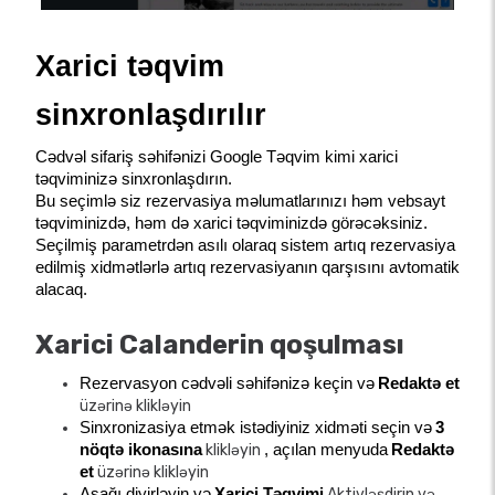
Xarici təqvim 
sinxronlaşdırılır
Cədvəl sifariş səhifənizi Google Təqvim kimi xarici 
təqviminizə sinxronlaşdırın.
Bu seçimlə siz rezervasiya məlumatlarınızı həm vebsayt 
təqviminizdə, həm də xarici təqviminizdə görəcəksiniz. 
Seçilmiş parametrdən asılı olaraq sistem artıq rezervasiya 
edilmiş xidmətlərlə artıq rezervasiyanın qarşısını avtomatik 
alacaq.
Xarici Calanderin qoşulması
Rezervasyon cədvəli səhifənizə keçin və
Redaktə et
üzərinə klikləyin
Sinxronizasiya etmək istədiyiniz xidməti seçin və
3 
nöqtə ikonasına
klikləyin
, açılan menyuda
Redaktə 
et
üzərinə klikləyin
Aşağı diyirləyin və
Xarici Təqvimi
Aktivləşdirin və