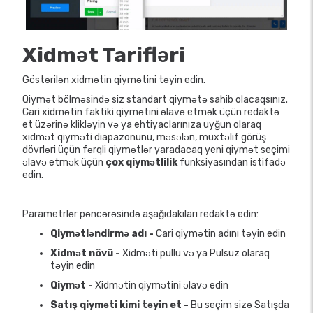
Xidmət Tarifləri
Göstərilən xidmətin qiymətini təyin edin.
Qiymət bölməsində siz standart qiymətə sahib olacaqsınız.
Cari xidmətin faktiki qiymətini əlavə etmək üçün redaktə
et üzərinə klikləyin və ya ehtiyaclarınıza uyğun olaraq
xidmət qiyməti diapazonunu, məsələn, müxtəlif görüş
dövrləri üçün fərqli qiymətlər yaradacaq yeni qiymət seçimi
əlavə etmək üçün
çox qiymətlilik
funksiyasından istifadə
edin.
Parametrlər pəncərəsində aşağıdakıları redaktə edin:
Qiymətləndirmə adı -
Cari qiymətin adını təyin edin
Xidmət növü -
Xidməti pullu və ya Pulsuz olaraq
təyin edin
Qiymət -
Xidmətin qiymətini əlavə edin
Satış qiyməti kimi təyin et -
Bu seçim sizə Satışda