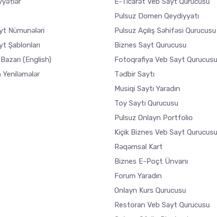
yyətlər
E-Ticarət Veb Sayt Qurucusu
Pulsuz Domen Qeydiyyatı
yt Nümunələri
Pulsuz Açılış Səhifəsi Qurucusu
t Şablonları
Biznes Sayt Qurucusu
 Bazarı
(English)
Fotoqrafiya Veb Sayt Qurucus
 Yeniləmələr
Tədbir Saytı
Musiqi Saytı Yaradın
Toy Saytı Qurucusu
Pulsuz Onlayn Portfolio
Kiçik Biznes Veb Sayt Qurucus
Rəqəmsal Kart
Biznes E-Poçt Ünvanı
Forum Yaradın
Onlayn Kurs Qurucusu
Restoran Veb Sayt Qurucusu