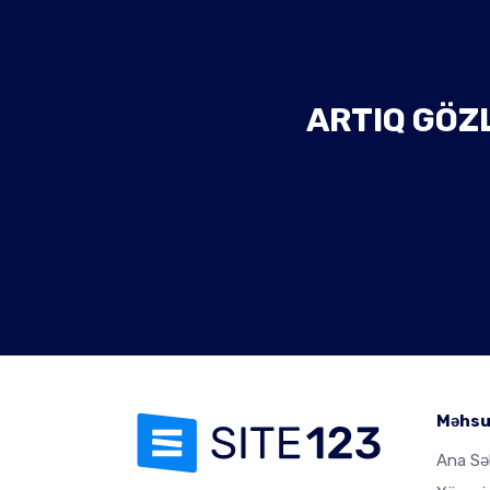
ARTIQ GÖZL
Məhsu
Ana Sə