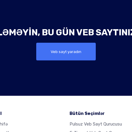
ƏMƏYIN, BU GÜN VEB SAYTINI
Veb sayt yaradın
l
Bütün Seçimlər
hifə
Pulsuz Veb Sayt Qurucusu