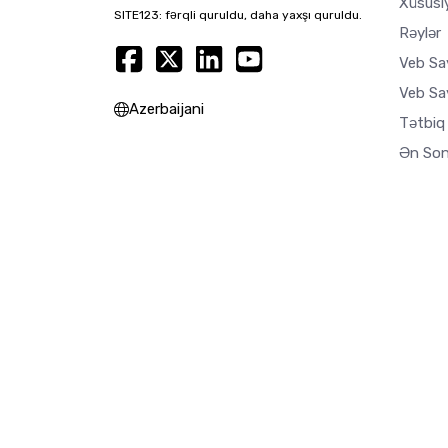
Xüsusi
SITE123: fərqli quruldu, daha yaxşı quruldu.
Rəylər
Veb Sa
Veb Say
Azerbaijani
Tətbiq
Ən Son