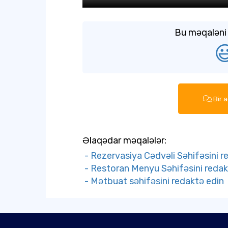
Bu məqaləni 

Bir 
Əlaqədar məqalələr:
- Rezervasiya Cədvəli Səhifəsini r
- Restoran Menyu Səhifəsini redak
- Mətbuat səhifəsini redaktə edin