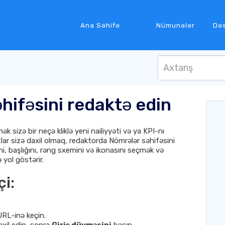
Ana Səhifə
Nümunələr
Də
hifəsini redaktə edin
 sizə bir neçə kliklə yeni nailiyyəti və ya KPI-nı
lar sizə daxil olmaq, redaktorda Nömrələr səhifəsini
, başlığını, rəng sxemini və ikonasını seçmək və
yol göstərir.
i:
 URL-inə keçin.