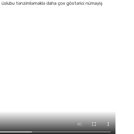
ya üslubu tənzimləməklə daha çox göstərici nümayiş