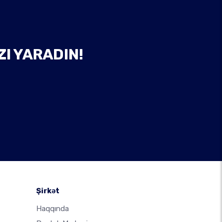
ZI YARADIN!
Şirkət
Haqqında