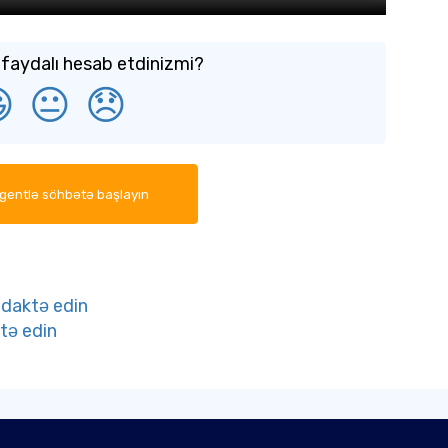
faydalı hesab etdinizmi?

😐
😞
agentlə söhbətə başlayın
edaktə edin
tə edin