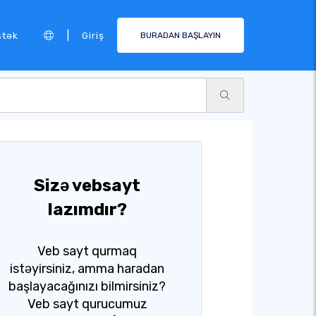
|
stək
Giriş
BURADAN BAŞLAYIN
Sizə vebsayt
lazımdır?
Veb sayt qurmaq
istəyirsiniz, amma haradan
başlayacağınızı bilmirsiniz?
Veb sayt qurucumuz