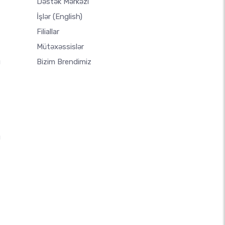
Dəstək Mərkəzi
İşlər
(English)
Filiallar
Mütəxəssislər
u
Bizim Brendimiz
u