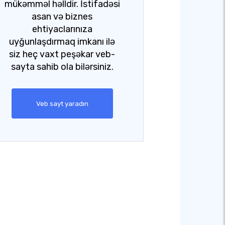
mükəmməl həlldir. İstifadəsi
asan və biznes
ehtiyaclarınıza
uyğunlaşdırmaq imkanı ilə
siz heç vaxt peşəkar veb-
sayta sahib ola bilərsiniz.
Veb sayt yaradın