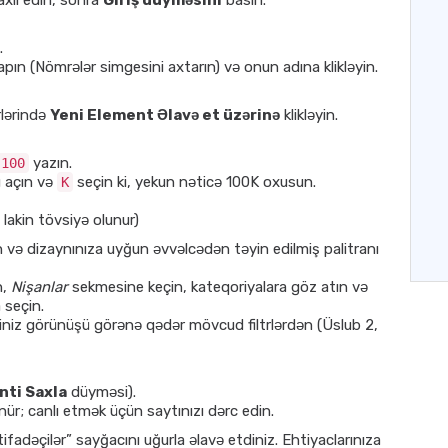
daxil edin, sonra
Giriş düyməsini
basın.
.
pın (Nömrələr simgesini axtarın) və onun adına klikləyin.
rlərində
Yeni Element Əlavə et üzərinə
klikləyin.
yazın.
100
 açın və
seçin ki, yekun nəticə 100K oxusun.
K
 lakin tövsiyə olunur)
in və dizaynınıza uyğun əvvəlcədən təyin edilmiş palitranı
n,
Nişanlar
sekmesine keçin, kateqoriyalara göz atın və
 seçin.
iyiniz görünüşü görənə qədər mövcud filtrlərdən (Üslub 2,
nti Saxla
düyməsi).
nür; canlı etmək üçün saytınızı dərc edin.
ifadəçilər” sayğacını uğurla əlavə etdiniz. Ehtiyaclarınıza