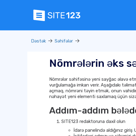
Dəstək
Səhifələr
Nömrələrin əks sə
Nömrələr səhifəsinə yeni sayğac əlavə etmək
vurğulamağa imkan verir. Aşağıdakı təlimat
açmaq, nömrəni təyin etmək, onun vahidini
nəhayət yeni elementi saxlamaq üçün sizə 
Addım-addım bələdç
SITE123 redaktoruna daxil olun
İdarə panelində aldığınız giriş