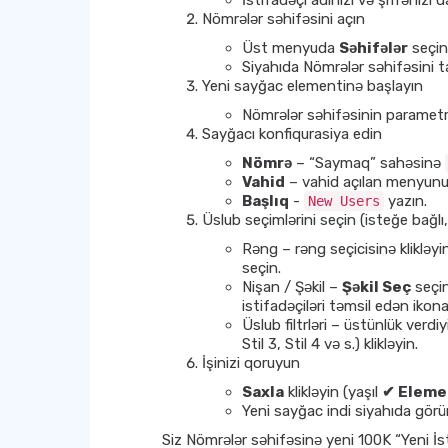
İstifadəçi adınızı və şifrənizi 
Nömrələr səhifəsini açın
Üst menyuda
Səhifələr
seçin
Siyahıda Nömrələr səhifəsini ta
Yeni sayğac elementinə başlayın
Nömrələr səhifəsinin paramet
Sayğacı konfiqurasiya edin
Nömrə
– “Saymaq” sahəsinə
Vahid
– vahid açılan menyunu
Başlıq
-
yazın.
New Users
Üslub seçimlərini seçin (isteğe bağlı,
Rəng – rəng seçicisinə klikləy
seçin.
Nişan / Şəkil –
Şəkil Seç
seçi
istifadəçiləri təmsil edən ikona
Üslub filtrləri – üstünlük verd
Stil 3, Stil 4 və s.) klikləyin.
İşinizi qoruyun
Saxla
klikləyin (yaşıl
✔ Eleme
Yeni sayğac indi siyahıda görü
Siz Nömrələr səhifəsinə yeni 100K “Yeni İst