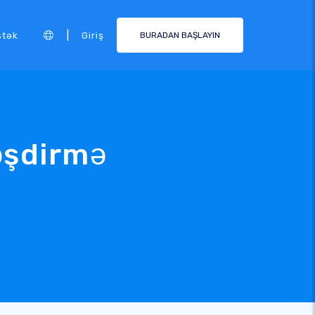
|
stək
Giriş
BURADAN BAŞLAYIN
ləşdirmə