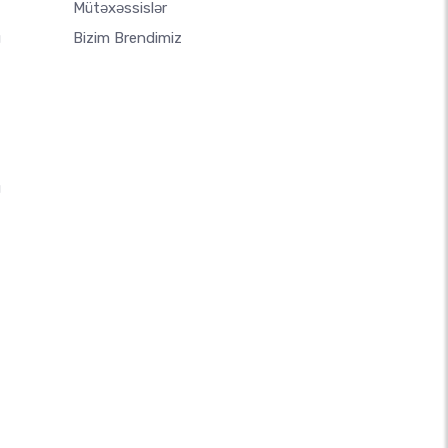
Mütəxəssislər
u
Bizim Brendimiz
u