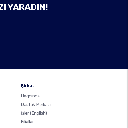
ZI YARADIN!
Şirkət
Haqqında
Dəstək Mərkəzi
İşlər
(English)
Filiallar