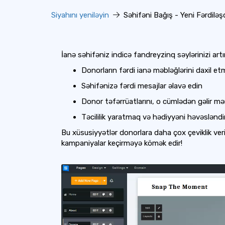
Siyahını yeniləyin
Səhifəni Bağış - Yeni Fərdiləş
İanə səhifəniz indicə fandreyzinq səylərinizi artı
Donorların fərdi ianə məbləğlərini daxil et
Səhifənizə fərdi mesajlar əlavə edin
Donor təfərrüatlarını, o cümlədən gəlir mən
Təcililik yaratmaq və hədiyyəni həvəsləndi
Bu xüsusiyyətlər donorlara daha çox çeviklik veri
kampaniyalar keçirməyə kömək edir!