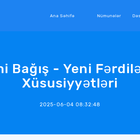
Ana Səhifə
Nümunələr
Də
i Bağış - Yeni Fərdi
Xüsusiyyətləri
2025-06-04 08:32:48