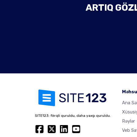
ARTIQ GÖZL
Məhsu
Ana Sə
Xüsusi
SITE123: fərqli quruldu, daha yaxşı quruldu.
Rəylər
Veb Sa