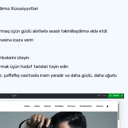
dirmə Xüsusiyyətləri
rmaq üçün güclü alətlərlə əsaslı təkmilləşdirmə əldə etdi:
məsinə icazə verin
bələrini izləyin
rmək üçün hədəf tarixləri təyin edin
r, şəffaflıq vasitəsilə inam yaradır və daha güclü, daha uğurlu