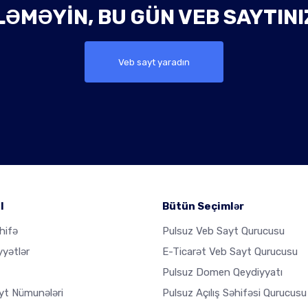
ƏMƏYIN, BU GÜN VEB SAYTINI
Veb sayt yaradın
l
Bütün Seçimlər
hifə
Pulsuz Veb Sayt Qurucusu
yyətlər
E-Ticarət Veb Sayt Qurucusu
Pulsuz Domen Qeydiyyatı
yt Nümunələri
Pulsuz Açılış Səhifəsi Qurucusu