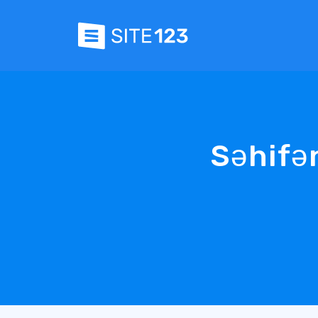
Səhifən