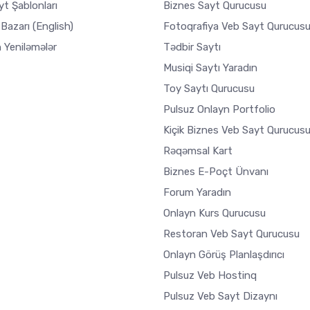
t Şablonları
Biznes Sayt Qurucusu
 Bazarı
(English)
Fotoqrafiya Veb Sayt Qurucus
 Yeniləmələr
Tədbir Saytı
Musiqi Saytı Yaradın
Toy Saytı Qurucusu
Pulsuz Onlayn Portfolio
Kiçik Biznes Veb Sayt Qurucus
Rəqəmsal Kart
Biznes E-Poçt Ünvanı
Forum Yaradın
Onlayn Kurs Qurucusu
Restoran Veb Sayt Qurucusu
Onlayn Görüş Planlaşdırıcı
Pulsuz Veb Hostinq
Pulsuz Veb Sayt Dizaynı