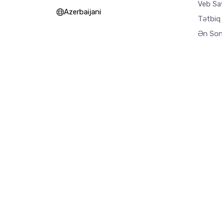
Veb Say
Azerbaijani
Tətbiq
Ən Son