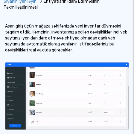
Siyahını yeniləyin
Ehtiyatların İdarə Edilməsinin
Təkmilləşdirilməsi
Asan giriş üçün mağaza səhifənizdə yeni inventar düyməsini
təqdim etdik. Həmçinin, inventarınıza edilən dəyişikliklər indi veb
saytınızı yenidən dərc etməyə ehtiyac olmadan canlı veb
saytınızda avtomatik olaraq yenilənir. İstifadəçiləriniz bu
dəyişiklikləri real vaxtda görəcəklər.