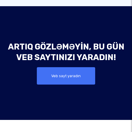
ARTIQ GÖZLƏMƏYIN, BU GÜN
VEB SAYTINIZI YARADIN!
Veb sayt yaradın