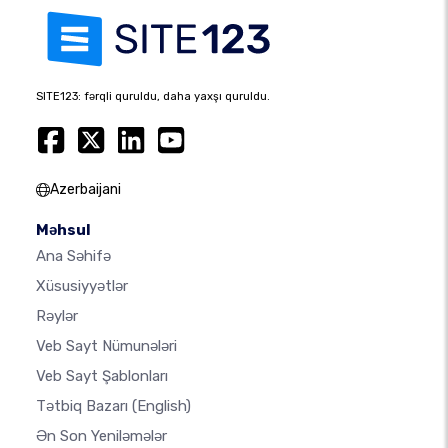
SITE123: fərqli quruldu, daha yaxşı quruldu.
Azerbaijani
Məhsul
Ana Səhifə
Xüsusiyyətlər
Rəylər
Veb Sayt Nümunələri
Veb Sayt Şablonları
Tətbiq Bazarı
(English)
Ən Son Yeniləmələr