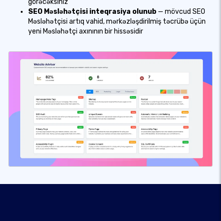
görəcəksiniz
SEO Məsləhətçisi inteqrasiya olunub
— mövcud SEO
Məsləhətçisi artıq vahid, mərkəzləşdirilmiş təcrübə üçün
yeni Məsləhətçi axınının bir hissəsidir