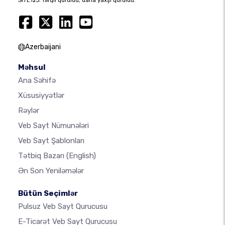
SITE123: fərqli quruldu, daha yaxşı quruldu.
Azerbaijani
Məhsul
Ana Səhifə
Xüsusiyyətlər
Rəylər
Veb Sayt Nümunələri
Veb Sayt Şablonları
Tətbiq Bazarı
(English)
Ən Son Yeniləmələr
Bütün Seçimlər
Pulsuz Veb Sayt Qurucusu
E-Ticarət Veb Sayt Qurucusu