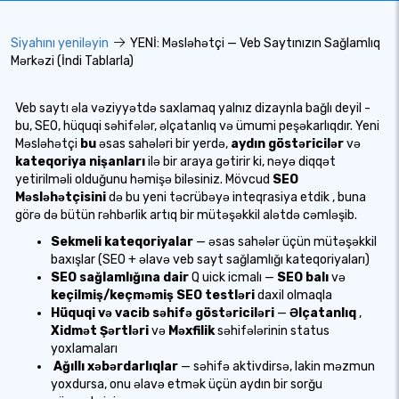
Siyahını yeniləyin
YENİ: Məsləhətçi — Veb Saytınızın Sağlamlıq
Mərkəzi (İndi Tablarla)
Veb saytı əla vəziyyətdə saxlamaq yalnız dizaynla bağlı deyil -
bu, SEO, hüquqi səhifələr, əlçatanlıq və ümumi peşəkarlıqdır. Yeni
Məsləhətçi
bu
əsas sahələri bir yerdə,
aydın göstəricilər
və
kateqoriya nişanları
ilə bir araya gətirir ki, nəyə diqqət
yetirilməli olduğunu həmişə biləsiniz. Mövcud
SEO
Məsləhətçisini
də
bu yeni təcrübəyə
inteqrasiya etdik
, buna
görə də bütün rəhbərlik artıq bir mütəşəkkil alətdə cəmləşib.
Sekmeli kateqoriyalar
— əsas sahələr üçün mütəşəkkil
baxışlar (SEO + əlavə veb sayt sağlamlığı kateqoriyaları)
SEO sağlamlığına dair
Q
uick icmalı
—
SEO balı
və
keçilmiş/keçməmiş SEO testləri
daxil olmaqla
Hüquqi və vacib səhifə göstəriciləri
—
Əlçatanlıq
,
Xidmət Şərtləri
və
Məxfilik
səhifələrinin
status
yoxlamaları
Ağıllı xəbərdarlıqlar
— səhifə aktivdirsə, lakin məzmun
yoxdursa, onu əlavə etmək üçün aydın bir sorğu