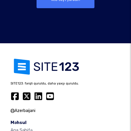
SITE123: fərqli quruldu, daha yaxşı quruldu.
Azerbaijani
Məhsul
Ana Səhifə