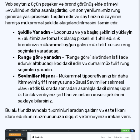
Veb saytınız üçün peşəkar və brend görünüş əldə etməyi
əvvəlkindən daha asanlaşdırdıq. Ən son yeniləməmiz rəng
generasiyası prosesini təqdim edir və saytınızın dizaynının
həmişə mükəmməl şəkildə əlaqələndirilməsini təmin edir.
Şəkillə Yaradın
– Loqonuzu və ya başlıq şəklinizi yükləyin
və alətimiz avtomatik olaraq pikselləri təhlil edərək
brendinizə mükəmməl uyğun gələn müxtəlif xüsusi rəng
seçimləri yaradacaq.
Rəngə görə yaradın
– "Rəngə görə" alətindən istifadə
edərək altıbucaqlı kod daxil edin və dərhal müxtəlif rəng
seçimləri yaradın.
Sevimlilər Nişanı
– Mükəmməl tipoqrafiyanızı bir daha
itirməyin! Şrift menyusuna xüsusi Sevimlilər sekmesi
əlavə etdik ki, orada sonradan asanlıqla daxil olmaq üçün
üstünlük verdiyiniz şriftləri və onların xüsusi çəkilərini
saxlaya bilərsiniz.
Bu alətlər dizayndakı təxminləri aradan qaldırır və estetikanı
idarə edərkən məzmununuza diqqət yetirməyinizə imkan verir.