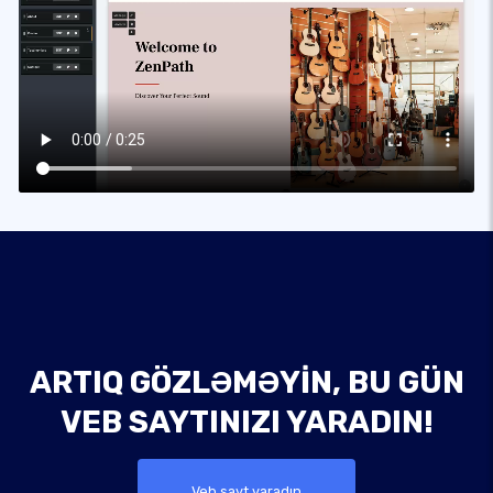
ARTIQ GÖZLƏMƏYIN, BU GÜN
VEB SAYTINIZI YARADIN!
Veb sayt yaradın