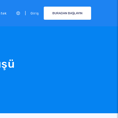
|
stək
Giriş
BURADAN BAŞLAYIN
üşü