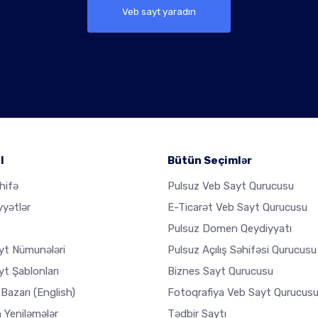
Veb sayt yaradın
l
Bütün Seçimlər
hifə
Pulsuz Veb Sayt Qurucusu
yyətlər
E-Ticarət Veb Sayt Qurucusu
Pulsuz Domen Qeydiyyatı
yt Nümunələri
Pulsuz Açılış Səhifəsi Qurucusu
t Şablonları
Biznes Sayt Qurucusu
 Bazarı
(English)
Fotoqrafiya Veb Sayt Qurucus
 Yeniləmələr
Tədbir Saytı