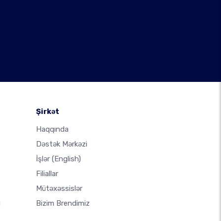
Şirkət
Haqqında
Dəstək Mərkəzi
İşlər
(English)
Filiallar
Mütəxəssislər
u
Bizim Brendimiz