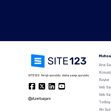
Məhsu
Ana Sə
Xüsusi
SITE123: fərqli quruldu, daha yaxşı quruldu.
Rəylər
Veb Sa
Veb Say
Azerbaijani
Tətbiq
Ən Son