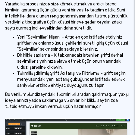
Yaradıcılıq prosesinizdə sizə kömək etmək və ardıcıl brend
kimliyini qorumaq üçün güclü yeni bir vasitə təqdim etdik. Süni
intellektlə idarə olunan rəng generasiyasından tutmuş üstünlük
verdiyiniz tipoqrafiya üçün xüsusi bir evə qədər xəyalınızdakı
saytı qurmaq indi əvvəlkindən daha sürətlidir.
Yeni "Sevimlilər" Nişanı – Artıq ən çox istifadə etdiyiniz
şriftləri və onların xüsusi çəkilərini sürətli giriş üçün xüsusi
"Sevimlilər" sekmesinde saxlaya bilərsiniz.
Bir kliklə saxlama – Kitabxanadakı istənilən şrifti dərhal
sevimlilər siyahınıza əlavə etmək üçün onun yanındakı
ulduz işarəsinə klikləyin.
Təkmilləşdirilmiş Şrift Axtarışı və Filtrləmə – Şrift seçim
menyusundakı yeni axtarış çubuğundan istifadə edərək
saniyələr ərzində ehtiyac duyduğunuzu tapın.
Bu yeniləmələr dizayndakı təxminləri aradan qaldırmaq, ən yaxşı
ideyalarınızı yadda saxlamağa və onları bir kliklə saytınızda
tətbiq etməyə imkan vermək üçün hazırlanmışdır.