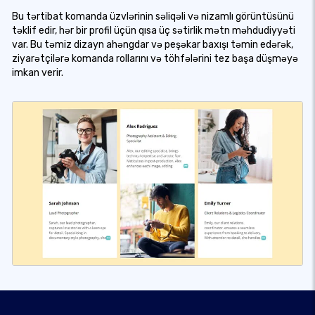
Bu tərtibat komanda üzvlərinin səliqəli və nizamlı görüntüsünü
təklif edir, hər bir profil üçün qısa üç sətirlik mətn məhdudiyyəti
var. Bu təmiz dizayn ahəngdar və peşəkar baxışı təmin edərək,
ziyarətçilərə komanda rollarını və töhfələrini tez başa düşməyə
imkan verir.