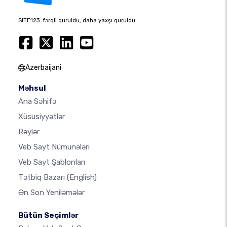
SITE123: fərqli quruldu, daha yaxşı quruldu.
Azerbaijani
Məhsul
Ana Səhifə
Xüsusiyyətlər
Rəylər
Veb Sayt Nümunələri
Veb Sayt Şablonları
Tətbiq Bazarı
(English)
Ən Son Yeniləmələr
Bütün Seçimlər