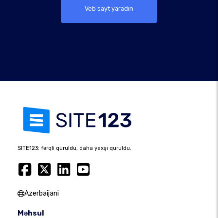
Veb sayt yaradın
SITE123: fərqli quruldu, daha yaxşı quruldu.
Azerbaijani
Məhsul