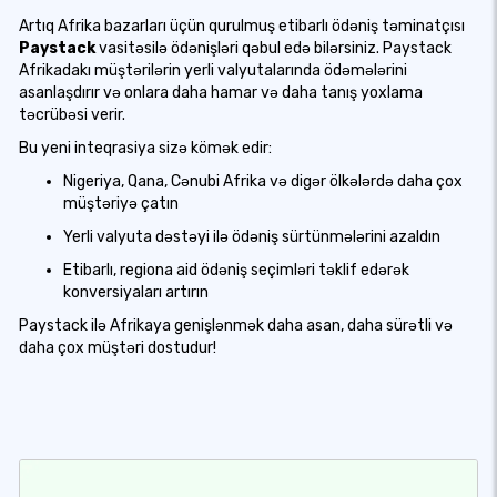
Artıq Afrika bazarları üçün qurulmuş etibarlı ödəniş təminatçısı
Paystack
vasitəsilə ödənişləri qəbul edə bilərsiniz. Paystack
Afrikadakı müştərilərin yerli valyutalarında ödəmələrini
asanlaşdırır və onlara daha hamar və daha tanış yoxlama
təcrübəsi verir.
Bu yeni inteqrasiya sizə kömək edir:
Nigeriya, Qana, Cənubi Afrika və digər ölkələrdə daha çox
müştəriyə çatın
Yerli valyuta dəstəyi ilə ödəniş sürtünmələrini azaldın
Etibarlı, regiona aid ödəniş seçimləri təklif edərək
konversiyaları artırın
Paystack ilə Afrikaya genişlənmək daha asan, daha sürətli və
daha çox müştəri dostudur!