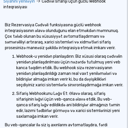
Siyahını yeniləyin
Cədvəl sifarişi üçün güclü Webhook
inteqrasiyası
Biz Rezervasiya Cədvəli funksiyasına güclü webhook
inteqrasiyasının əlavə olunduğunu elan etməkdən məmnunuq.
Çox tələb olunan bu xüsusiyyət avtomatlaşdırmanı və
səmərəliliyi artıraraq, xarici sistemləri və xidmətləri sifariş
prosesinizə maneəsiz şəkildə inteqrasiya etmək imkanı verir.
Webhook-u yenidən planlaşdırın: Biz xüsusi olaraq cədvəlin
yenidən planlaşdırılması üçün nəzərdə tutulmuş yeni veb
kanca təqdim etdik. Bu webhook sizə rezervasiyanın
yenidən planlaşdırıldığı zaman real vaxt yeniləmələri və
bildirişlər almağa imkan verir ki, bu da dəyişiklikləri
seçdiyiniz xarici sistemlərlə sinxronlaşdırmağa imkan verir.
Sifariş Webhookunu Ləğv Et: Əlavə olaraq, sifariş
sifarişinin ləğvi üçün veb-qanca əlavə etdik. Bu veb-
qanca sifariş ləğv edildikdə ani bildirişlər almağınızı təmin
edir, lazımi tədbirlər görməyə və xarici sistemlərinizi yeni
saxlamağa imkan verir.
Bu veb-qancalar ilə siz iş axınlarını avtomatlaşdıra, fərdi