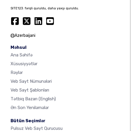
SITE123: fərqli quruldu, daha yaxşı quruldu.
Azerbaijani
Məhsul
Ana Səhifə
Xüsusiyyətlər
Rəylər
Veb Sayt Nümunələri
Veb Sayt Şablonları
Tətbiq Bazarı
(English)
Ən Son Yeniləmələr
Bütün Seçimlər
Pulsuz Veb Sayt Qurucusu