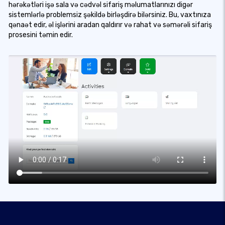
hərəkətləri işə sala və cədvəl sifariş məlumatlarınızı digər
sistemlərlə problemsiz şəkildə birləşdirə bilərsiniz. Bu, vaxtınıza
qənaət edir, əl işlərini aradan qaldırır və rahat və səmərəli sifariş
prosesini təmin edir.