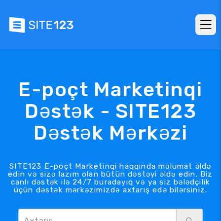
E-poçt Marketinqi
Dəstək - SITE123
Dəstək Mərkəzi
SITE123 E-poçt Marketinqi haqqında məlumat əldə
edin və sizə lazım olan bütün dəstəyi əldə edin. Biz
canlı dəstək ilə 24/7 buradayıq və ya siz bələdçilik
üçün dəstək mərkəzimizdə axtarış edə bilərsiniz.