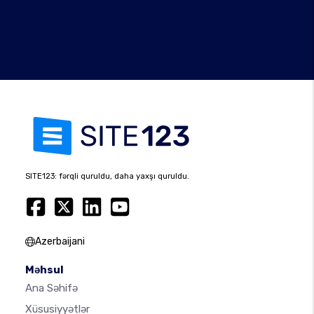
SITE123: fərqli quruldu, daha yaxşı quruldu.
Azerbaijani
Məhsul
Ana Səhifə
Xüsusiyyətlər