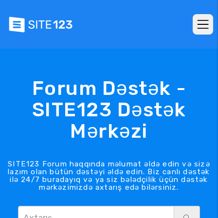
Forum Dəstək -
SITE123 Dəstək
Mərkəzi
SITE123 Forum haqqında məlumat əldə edin və sizə
lazım olan bütün dəstəyi əldə edin. Biz canlı dəstək
ilə 24/7 buradayıq və ya siz bələdçilik üçün dəstək
mərkəzimizdə axtarış edə bilərsiniz.