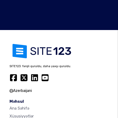
SITE123: fərqli quruldu, daha yaxşı quruldu.
Azerbaijani
Məhsul
Ana Səhifə
Xüsusiyyətlər