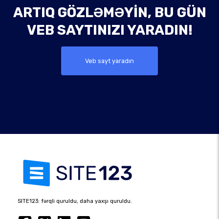
ARTIQ GÖZLƏMƏYIN, BU GÜN
VEB SAYTINIZI YARADIN!
Veb sayt yaradın
SITE123: fərqli quruldu, daha yaxşı quruldu.