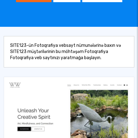
SITE123-ün Fotoqrafiya vebsayt nümunələrinə baxın və
SITE123 müştərilərinin bu möhtəşəm Fotoqrafiya
Fotoqrafiya veb saytınızı yaratmağa başlayın.