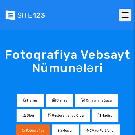
Fotoqrafiya Vebsayt
Nümunələri
Hamısı
Biznes
Onlayn mağaza
Bloq
Restoranlar və Qida
Hadisə
Fotoqrafiya
Musiqi
CV və Portfolio