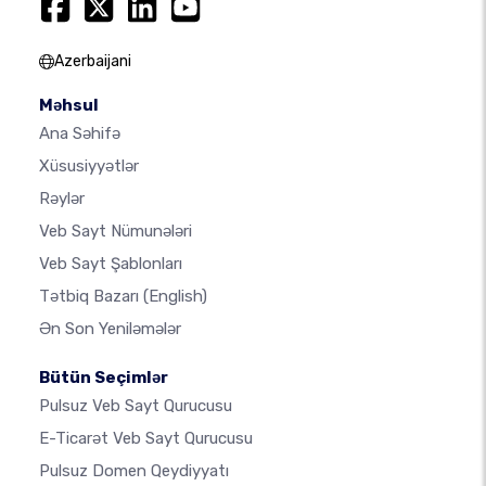
Azerbaijani
Məhsul
Ana Səhifə
Xüsusiyyətlər
Rəylər
Veb Sayt Nümunələri
Veb Sayt Şablonları
Tətbiq Bazarı
(English)
Ən Son Yeniləmələr
Bütün Seçimlər
Pulsuz Veb Sayt Qurucusu
E-Ticarət Veb Sayt Qurucusu
Pulsuz Domen Qeydiyyatı