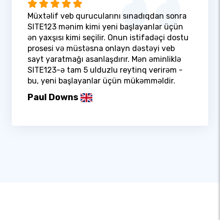
Müxtəlif veb qurucularını sınadıqdan sonra
SITE123 mənim kimi yeni başlayanlar üçün
ən yaxşısı kimi seçilir. Onun istifadəçi dostu
prosesi və müstəsna onlayn dəstəyi veb
sayt yaratmağı asanlaşdırır. Mən əminliklə
SITE123-ə tam 5 ulduzlu reytinq verirəm -
bu, yeni başlayanlar üçün mükəmməldir.
Paul Downs