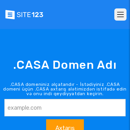
.CASA Domen Adı
.CASA domeniniz əlçatandır - İstədiyiniz .CASA
domeni üçün .CASA axtarış alətimizdən istifadə edin
və onu indi qeydiyyatdan keçirin.
Axtarış