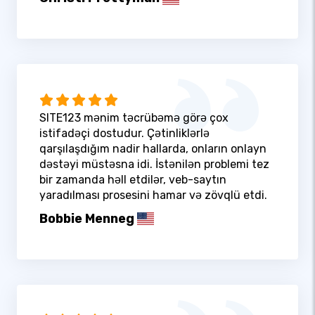
SITE123 mənim təcrübəmə görə çox
istifadəçi dostudur. Çətinliklərlə
qarşılaşdığım nadir hallarda, onların onlayn
dəstəyi müstəsna idi. İstənilən problemi tez
bir zamanda həll etdilər, veb-saytın
yaradılması prosesini hamar və zövqlü etdi.
Bobbie Menneg