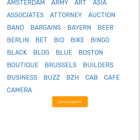
AMSTERDAM
ARMY
ART
ASIA
ASSOCIATES
ATTORNEY
AUCTION
BAND
BARGAINS
BAYERN
BEER
BERLIN
BET
BID
BIKE
BINGO
BLACK
BLOG
BLUE
BOSTON
BOUTIQUE
BRUSSELS
BUILDERS
BUSINESS
BUZZ
BZH
CAB
CAFE
CAMERA
Daha çox göstər