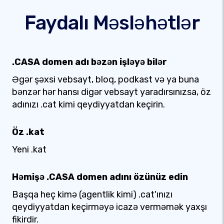
Faydalı Məsləhətlər
.CASA domen adı bəzən işləyə bilər
Əgər şəxsi vebsayt, bloq, podkast və ya buna
bənzər hər hansı digər vebsayt yaradırsınızsa, öz
adınızı .cat kimi qeydiyyatdan keçirin.
Öz .kat
Yeni .kat
Həmişə .CASA domen adını özünüz edin
Başqa heç kimə (agentlik kimi) .cat'ınızı
qeydiyyatdan keçirməyə icazə verməmək yaxşı
fikirdir.