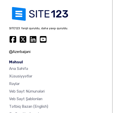
SITE123: fərqli quruldu, daha yaxşı quruldu.
Azerbaijani
Məhsul
Ana Səhifə
Xüsusiyyətlər
Rəylər
Veb Sayt Nümunələri
Veb Sayt Şablonları
Tətbiq Bazarı
(English)