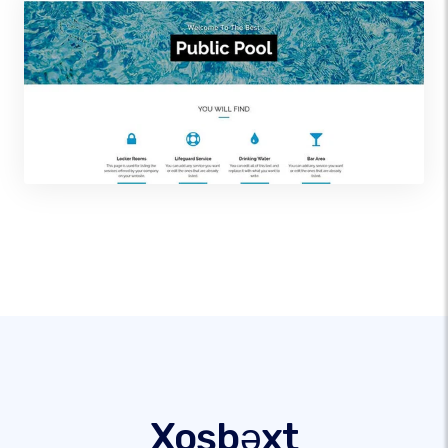
Xoşbəxt