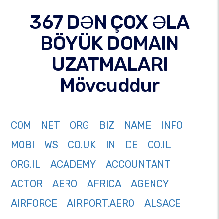
367 DƏN ÇOX ƏLA
BÖYÜK DOMAIN
UZATMALARI
Mövcuddur
COM
NET
ORG
BIZ
NAME
INFO
MOBI
WS
CO.UK
IN
DE
CO.IL
ORG.IL
ACADEMY
ACCOUNTANT
ACTOR
AERO
AFRICA
AGENCY
AIRFORCE
AIRPORT.AERO
ALSACE