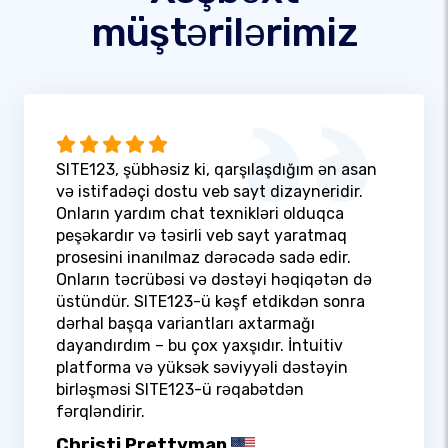
müştərilərimiz
SITE123, şübhəsiz ki, qarşılaşdığım ən asan
və istifadəçi dostu veb sayt dizayneridir.
Onların yardım chat texnikləri olduqca
peşəkardır və təsirli veb sayt yaratmaq
prosesini inanılmaz dərəcədə sadə edir.
Onların təcrübəsi və dəstəyi həqiqətən də
üstündür. SITE123-ü kəşf etdikdən sonra
dərhal başqa variantları axtarmağı
dayandırdım – bu çox yaxşıdır. İntuitiv
platforma və yüksək səviyyəli dəstəyin
birləşməsi SITE123-ü rəqabətdən
fərqləndirir.
Christi Prettyman