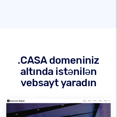
.CASA domeniniz
altında istənilən
vebsayt yaradın