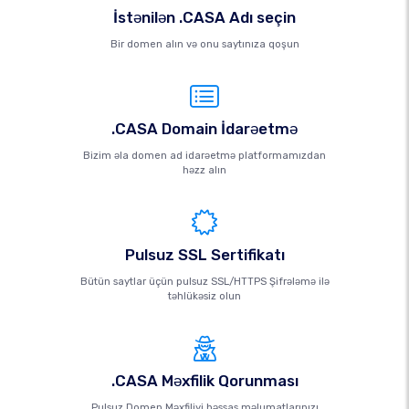
İstənilən .CASA Adı seçin
Bir domen alın və onu saytınıza qoşun
.CASA Domain İdarəetmə
Bizim əla domen ad idarəetmə platformamızdan
həzz alın
Pulsuz SSL Sertifikatı
Bütün saytlar üçün pulsuz SSL/HTTPS Şifrələmə ilə
təhlükəsiz olun
.CASA Məxfilik Qorunması
Pulsuz Domen Məxfiliyi həssas məlumatlarınızı