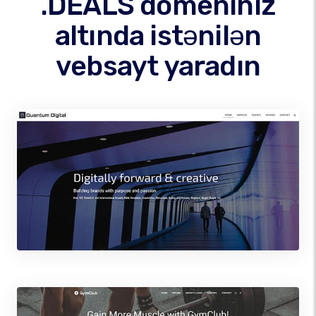
.DEALS domeniniz
altında istənilən
vebsayt yaradın