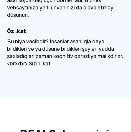
asanlaşdırmaq üçün domen adı. Biznes
vebsaytınıza yerli ünvanınızı da əlavə etməyi
düşünün.
Öz .kat
Bu niyə vacibdir? İnsanlar asanlıqla deyə
bildikləri və ya düşünə bildikləri şeyləri yadda
saxladıqları zaman koqnitiv qərəzliyə malikdirlər.
<br><br> Sizin .kat