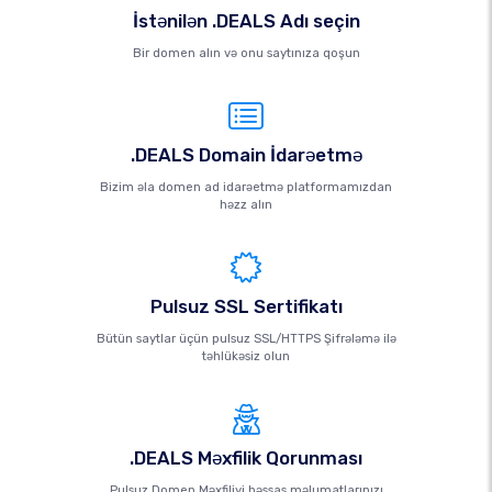
İstənilən .DEALS Adı seçin
Bir domen alın və onu saytınıza qoşun
.DEALS Domain İdarəetmə
Bizim əla domen ad idarəetmə platformamızdan
həzz alın
Pulsuz SSL Sertifikatı
Bütün saytlar üçün pulsuz SSL/HTTPS Şifrələmə ilə
təhlükəsiz olun
.DEALS Məxfilik Qorunması
Pulsuz Domen Məxfiliyi həssas məlumatlarınızı