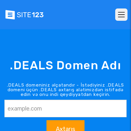
.DEALS Domen Adı
.DEALS domeniniz əlçatandır - İstədiyiniz .DEALS
domeni üçün .DEALS axtarış alətimizdən istifadə
edin və onu indi qeydiyyatdan keçirin.
Axtarış