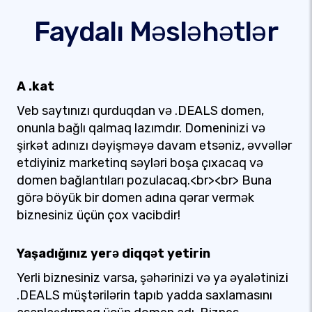
Faydalı Məsləhətlər
A .kat
Veb saytınızı qurduqdan və .DEALS domen,
onunla bağlı qalmaq lazımdır. Domeninizi və
şirkət adınızı dəyişməyə davam etsəniz, əvvəllər
etdiyiniz marketinq səyləri boşa çıxacaq və
domen bağlantıları pozulacaq.<br><br> Buna
görə böyük bir domen adına qərar vermək
biznesiniz üçün çox vacibdir!
Yaşadığınız yerə diqqət yetirin
Yerli biznesiniz varsa, şəhərinizi və ya əyalətinizi
.DEALS müştərilərin tapıb yadda saxlamasını