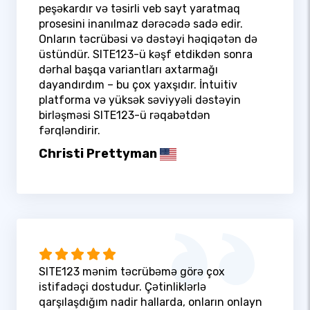
peşəkardır və təsirli veb sayt yaratmaq
prosesini inanılmaz dərəcədə sadə edir.
Onların təcrübəsi və dəstəyi həqiqətən də
üstündür. SITE123-ü kəşf etdikdən sonra
dərhal başqa variantları axtarmağı
dayandırdım – bu çox yaxşıdır. İntuitiv
platforma və yüksək səviyyəli dəstəyin
birləşməsi SITE123-ü rəqabətdən
fərqləndirir.
Christi Prettyman
SITE123 mənim təcrübəmə görə çox
istifadəçi dostudur. Çətinliklərlə
qarşılaşdığım nadir hallarda, onların onlayn