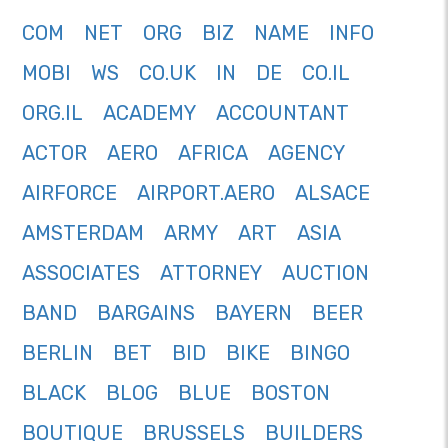
COM
NET
ORG
BIZ
NAME
INFO
MOBI
WS
CO.UK
IN
DE
CO.IL
ORG.IL
ACADEMY
ACCOUNTANT
ACTOR
AERO
AFRICA
AGENCY
AIRFORCE
AIRPORT.AERO
ALSACE
AMSTERDAM
ARMY
ART
ASIA
ASSOCIATES
ATTORNEY
AUCTION
BAND
BARGAINS
BAYERN
BEER
BERLIN
BET
BID
BIKE
BINGO
BLACK
BLOG
BLUE
BOSTON
BOUTIQUE
BRUSSELS
BUILDERS