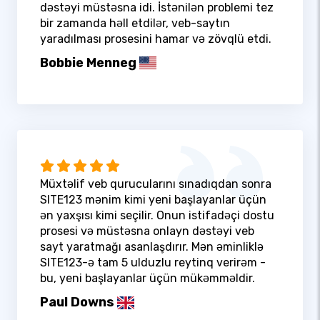
dəstəyi müstəsna idi. İstənilən problemi tez
bir zamanda həll etdilər, veb-saytın
yaradılması prosesini hamar və zövqlü etdi.
Bobbie Menneg
Müxtəlif veb qurucularını sınadıqdan sonra
SITE123 mənim kimi yeni başlayanlar üçün
ən yaxşısı kimi seçilir. Onun istifadəçi dostu
prosesi və müstəsna onlayn dəstəyi veb
sayt yaratmağı asanlaşdırır. Mən əminliklə
SITE123-ə tam 5 ulduzlu reytinq verirəm -
bu, yeni başlayanlar üçün mükəmməldir.
Paul Downs