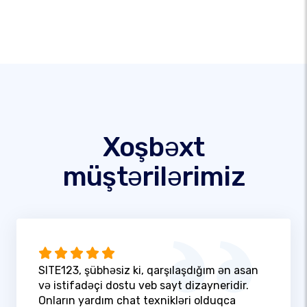
Xoşbəxt
müştərilərimiz
SITE123, şübhəsiz ki, qarşılaşdığım ən asan
və istifadəçi dostu veb sayt dizayneridir.
Onların yardım chat texnikləri olduqca