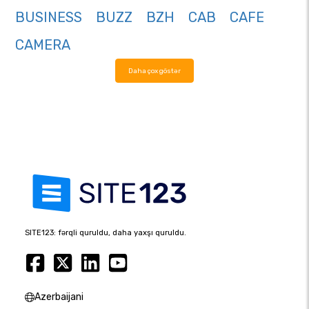
BUSINESS
BUZZ
BZH
CAB
CAFE
CAMERA
Daha çox göstər
SITE123: fərqli quruldu, daha yaxşı quruldu.
Azerbaijani