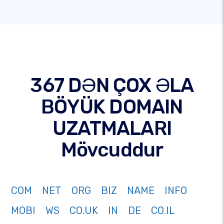
367 DƏN ÇOX ƏLA
BÖYÜK DOMAIN
UZATMALARI
Mövcuddur
COM
NET
ORG
BIZ
NAME
INFO
MOBI
WS
CO.UK
IN
DE
CO.IL