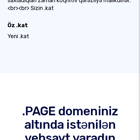
saxladıqları zaman koqnitiv qərəzliyə malikdirlər.
<br><br> Sizin .kat
Öz .kat
Yeni .kat
.PAGE domeniniz
altında istənilən
vebsayt yaradın