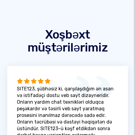
Xoşbəxt
müştərilərimiz
SITE123, şübhəsiz ki, qarşılaşdığım ən asan
və istifadəçi dostu veb sayt dizayneridir.
Onların yardım chat texnikləri olduqca
peşəkardır və təsirli veb sayt yaratmaq
prosesini inanılmaz dərəcədə sadə edir.
Onların təcrübəsi və dəstəyi həqiqətən də
üstündür. SITE123-ü kəşf etdikdən sonra