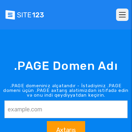
.PAGE Domen Adı
.PAGE domeniniz əlçatandır - İstədiyiniz .PAGE
domeni üçün .PAGE axtarış alətimizdən istifadə edin
və onu indi qeydiyyatdan keçirin.
Axtarış