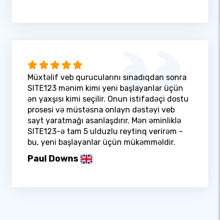
Müxtəlif veb qurucularını sınadıqdan sonra
SITE123 mənim kimi yeni başlayanlar üçün
ən yaxşısı kimi seçilir. Onun istifadəçi dostu
prosesi və müstəsna onlayn dəstəyi veb
sayt yaratmağı asanlaşdırır. Mən əminliklə
SITE123-ə tam 5 ulduzlu reytinq verirəm -
bu, yeni başlayanlar üçün mükəmməldir.
Paul Downs