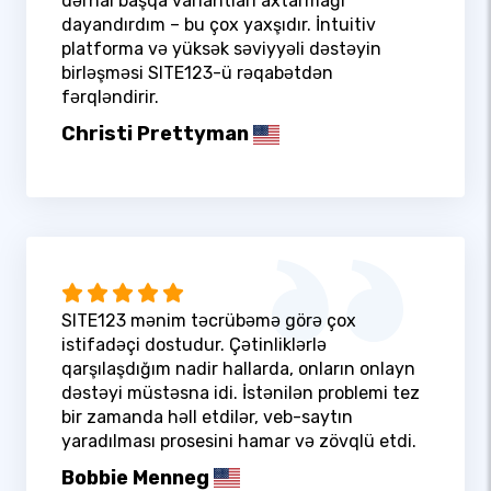
dərhal başqa variantları axtarmağı
dayandırdım – bu çox yaxşıdır. İntuitiv
platforma və yüksək səviyyəli dəstəyin
birləşməsi SITE123-ü rəqabətdən
fərqləndirir.
Christi Prettyman
SITE123 mənim təcrübəmə görə çox
istifadəçi dostudur. Çətinliklərlə
qarşılaşdığım nadir hallarda, onların onlayn
dəstəyi müstəsna idi. İstənilən problemi tez
bir zamanda həll etdilər, veb-saytın
yaradılması prosesini hamar və zövqlü etdi.
Bobbie Menneg