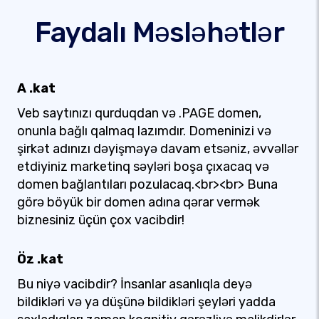
Faydalı Məsləhətlər
A .kat
Veb saytınızı qurduqdan və .PAGE domen,
onunla bağlı qalmaq lazımdır. Domeninizi və
şirkət adınızı dəyişməyə davam etsəniz, əvvəllər
etdiyiniz marketinq səyləri boşa çıxacaq və
domen bağlantıları pozulacaq.<br><br> Buna
görə böyük bir domen adına qərar vermək
biznesiniz üçün çox vacibdir!
Öz .kat
Bu niyə vacibdir? İnsanlar asanlıqla deyə
bildikləri və ya düşünə bildikləri şeyləri yadda