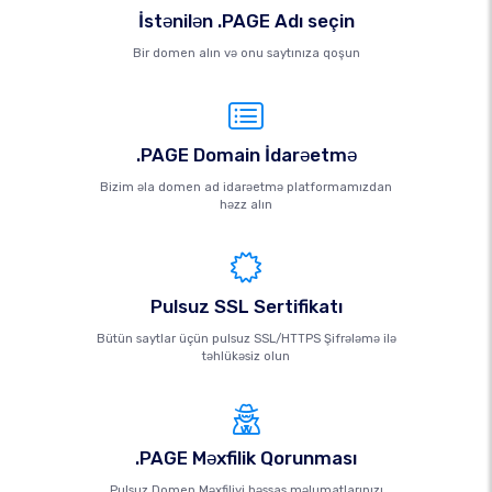
İstənilən .PAGE Adı seçin
Bir domen alın və onu saytınıza qoşun
.PAGE Domain İdarəetmə
Bizim əla domen ad idarəetmə platformamızdan
həzz alın
Pulsuz SSL Sertifikatı
Bütün saytlar üçün pulsuz SSL/HTTPS Şifrələmə ilə
təhlükəsiz olun
.PAGE Məxfilik Qorunması
Pulsuz Domen Məxfiliyi həssas məlumatlarınızı