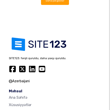
Daha çox göstər
SITE123: fərqli quruldu, daha yaxşı quruldu.
Azerbaijani
Məhsul
Ana Səhifə
Xüsusiyyətlər