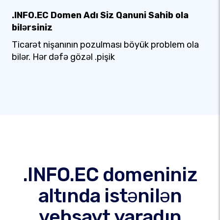
.INFO.EC Domen Adı Siz Qanuni Sahib ola
bilərsiniz
Ticarət nişanının pozulması böyük problem ola
bilər. Hər dəfə gözəl .pişik
.INFO.EC domeniniz
altında istənilən
vebsayt yaradın