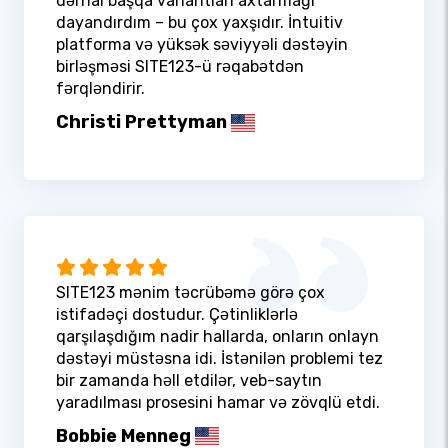
dərhal başqa variantları axtarmağı
dayandırdım – bu çox yaxşıdır. İntuitiv
platforma və yüksək səviyyəli dəstəyin
birləşməsi SITE123-ü rəqabətdən
fərqləndirir.
Christi Prettyman
SITE123 mənim təcrübəmə görə çox
istifadəçi dostudur. Çətinliklərlə
qarşılaşdığım nadir hallarda, onların onlayn
dəstəyi müstəsna idi. İstənilən problemi tez
bir zamanda həll etdilər, veb-saytın
yaradılması prosesini hamar və zövqlü etdi.
Bobbie Menneg