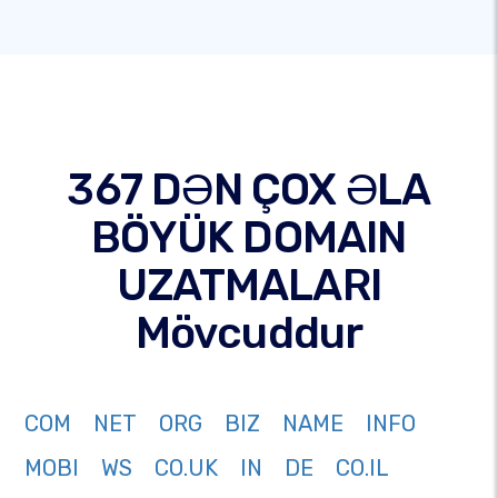
367 DƏN ÇOX ƏLA
BÖYÜK DOMAIN
UZATMALARI
Mövcuddur
COM
NET
ORG
BIZ
NAME
INFO
MOBI
WS
CO.UK
IN
DE
CO.IL