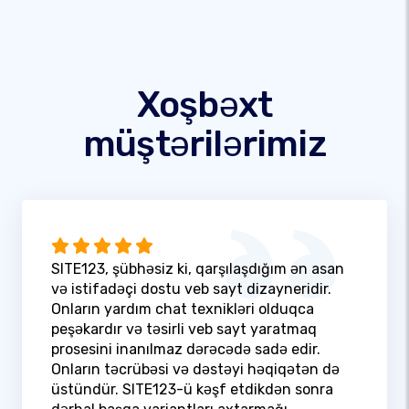
Xoşbəxt
müştərilərimiz
SITE123, şübhəsiz ki, qarşılaşdığım ən asan
və istifadəçi dostu veb sayt dizayneridir.
Onların yardım chat texnikləri olduqca
peşəkardır və təsirli veb sayt yaratmaq
prosesini inanılmaz dərəcədə sadə edir.
Onların təcrübəsi və dəstəyi həqiqətən də
üstündür. SITE123-ü kəşf etdikdən sonra