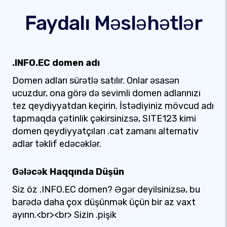
Faydalı Məsləhətlər
.INFO.EC domen adı
Domen adları sürətlə satılır. Onlar əsasən
ucuzdur, ona görə də sevimli domen adlarınızı
tez qeydiyyatdan keçirin. İstədiyiniz mövcud adı
tapmaqda çətinlik çəkirsinizsə, SITE123 kimi
domen qeydiyyatçıları .cat zamanı alternativ
adlar təklif edəcəklər.
Gələcək Haqqında Düşün
Siz öz .INFO.EC domen? Əgər deyilsinizsə, bu
barədə daha çox düşünmək üçün bir az vaxt
ayırın.<br><br> Sizin .pişik