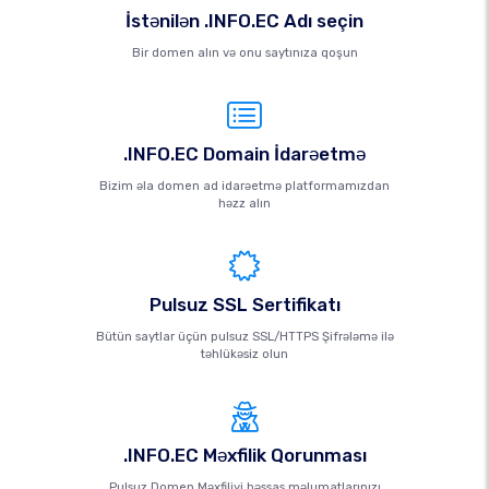
İstənilən .INFO.EC Adı seçin
Bir domen alın və onu saytınıza qoşun
.INFO.EC Domain İdarəetmə
Bizim əla domen ad idarəetmə platformamızdan
həzz alın
Pulsuz SSL Sertifikatı
Bütün saytlar üçün pulsuz SSL/HTTPS Şifrələmə ilə
təhlükəsiz olun
.INFO.EC Məxfilik Qorunması
Pulsuz Domen Məxfiliyi həssas məlumatlarınızı