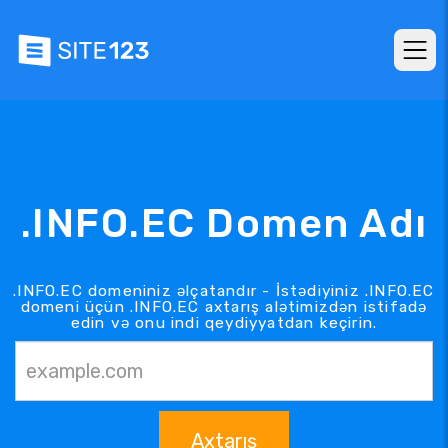
.INFO.EC Domen Adı
.INFO.EC domeniniz əlçatandır - İstədiyiniz .INFO.EC
domeni üçün .INFO.EC axtarış alətimizdən istifadə
edin və onu indi qeydiyyatdan keçirin.
Axtarış