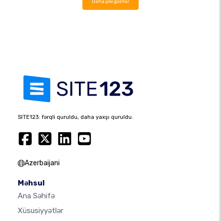
Daha çox göstər
SITE123: fərqli quruldu, daha yaxşı quruldu.
Azerbaijani
Məhsul
Ana Səhifə
Xüsusiyyətlər