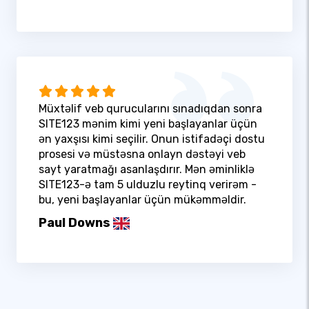
Müxtəlif veb qurucularını sınadıqdan sonra
SITE123 mənim kimi yeni başlayanlar üçün
ən yaxşısı kimi seçilir. Onun istifadəçi dostu
prosesi və müstəsna onlayn dəstəyi veb
sayt yaratmağı asanlaşdırır. Mən əminliklə
SITE123-ə tam 5 ulduzlu reytinq verirəm -
bu, yeni başlayanlar üçün mükəmməldir.
Paul Downs