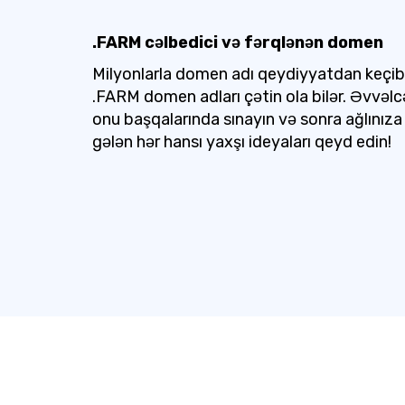
.FARM cəlbedici və fərqlənən domen
Milyonlarla domen adı qeydiyyatdan keçib
.FARM domen adları çətin ola bilər. Əvvəlc
onu başqalarında sınayın və sonra ağlınıza
gələn hər hansı yaxşı ideyaları qeyd edin!