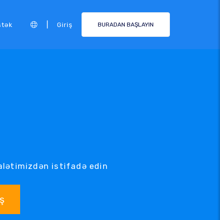
|
stək
Giriş
BURADAN BAŞLAYIN
alətimizdən istifadə edin
ş