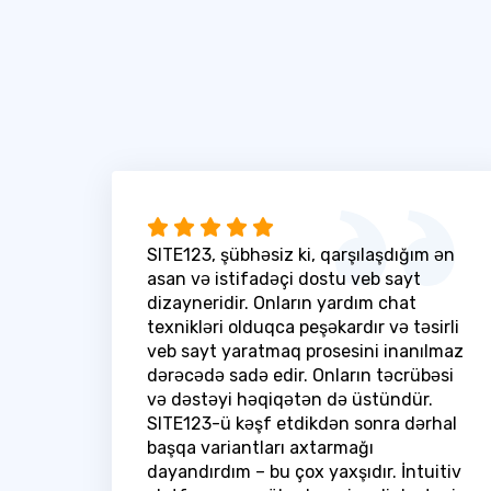
SITE123, şübhəsiz ki, qarşılaşdığım ən
asan və istifadəçi dostu veb sayt
dizayneridir. Onların yardım chat
texnikləri olduqca peşəkardır və təsirli
veb sayt yaratmaq prosesini inanılmaz
dərəcədə sadə edir. Onların təcrübəsi
və dəstəyi həqiqətən də üstündür.
SITE123-ü kəşf etdikdən sonra dərhal
başqa variantları axtarmağı
dayandırdım – bu çox yaxşıdır. İntuitiv