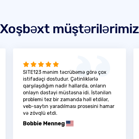
Xoşbəxt müştərilərimiz
SITE123 mənim təcrübəmə görə çox
istifadəçi dostudur. Çətinliklərlə
qarşılaşdığım nadir hallarda, onların
onlayn dəstəyi müstəsna idi. İstənilən
problemi tez bir zamanda həll etdilər,
veb-saytın yaradılması prosesini hamar
və zövqlü etdi.
Bobbie Menneg