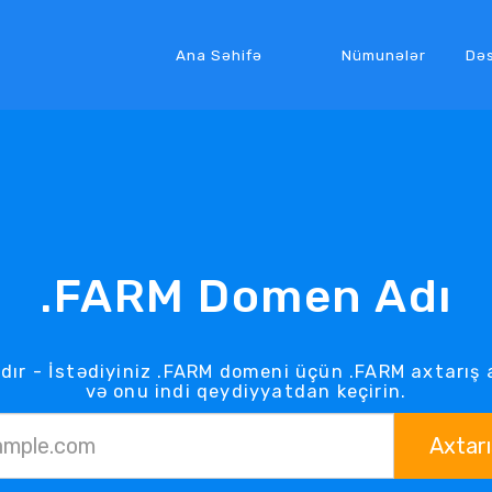
Ana Səhifə
Nümunələr
Də
.FARM Domen Adı
ır - İstədiyiniz .FARM domeni üçün .FARM axtarış 
və onu indi qeydiyyatdan keçirin.
Axtarı