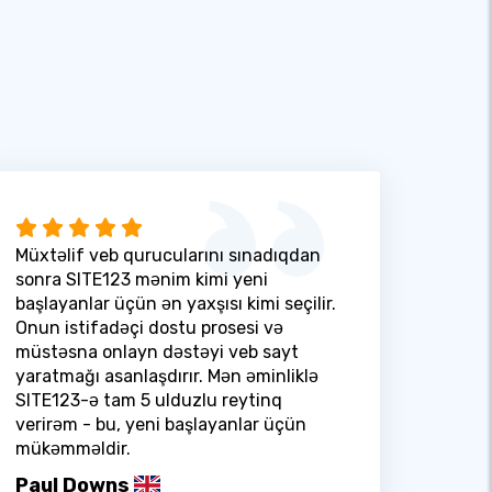
Müxtəlif veb qurucularını sınadıqdan
sonra SITE123 mənim kimi yeni
başlayanlar üçün ən yaxşısı kimi seçilir.
Onun istifadəçi dostu prosesi və
müstəsna onlayn dəstəyi veb sayt
yaratmağı asanlaşdırır. Mən əminliklə
SITE123-ə tam 5 ulduzlu reytinq
verirəm - bu, yeni başlayanlar üçün
mükəmməldir.
Paul Downs