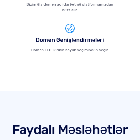
Bizim əla domen ad idarəetmə platformamızdan
həzz alın
Domen Genişləndirmələri
Domen TLD-lərinin böyük seçimindən seçin
Faydalı Məsləhətlər