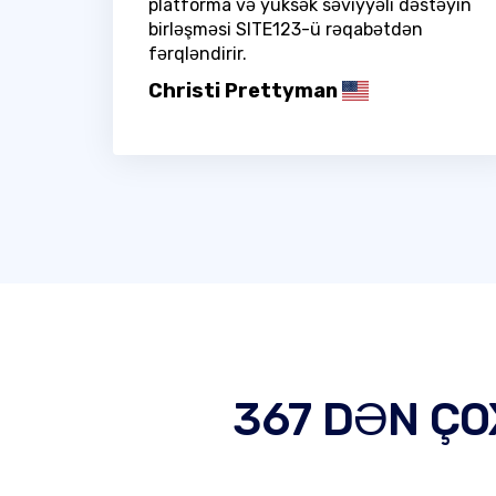
platforma və yüksək səviyyəli dəstəyin
birləşməsi SITE123-ü rəqabətdən
fərqləndirir.
Christi Prettyman
367 DƏN ÇO