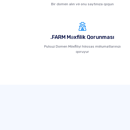
Bir domen alın və onu saytınıza qoşun
.FARM Məxfilik Qorunması
Pulsuz Domen Məxfiliyi həssas məlumatlarınızı
qoruyur