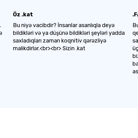
Öz .kat
.
.
Bu niyə vacibdir? İnsanlar asanlıqla deyə
Bu
ə
bildikləri və ya düşünə bildikləri şeyləri yadda
qe
saxladıqları zaman koqnitiv qərəzliyə
sa
malikdirlər.<br><br> Sizin .kat
üç
bi
ba
as