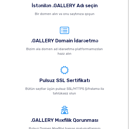
İstənilən .GALLERY Adı seçin
Bir domen alın və onu saytınıza qoşun
.GALLERY Domain İdarəetmə
Bizim əla domen ad idarəetmə platformamızdan
həzz alın
Pulsuz SSL Sertifikatı
Bütün saytlar üçün pulsuz SSL/HTTPS Şifrələmə ilə
təhlükəsiz olun
.GALLERY Məxfilik Qorunması
Pulsuz Domen Məxfiliyi həssas məlumatlarınızı