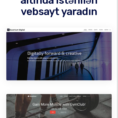
altında istənilən
vebsayt yaradın