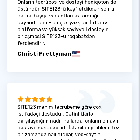
Onların təcrübəsi və dəstəyi həqiqətən də
üstündür. SITE123-ü kəşf etdikdən sonra
dərhal başqa variantları axtarmağı
dayandırdım – bu çox yaxşıdır. İntuitiv
platforma və yüksək səviyyəli dəstəyin
birləşməsi SITE123-ü rəqabətdən
fərqləndirir.
Christi Prettyman
SITE123 mənim təcrübəmə görə çox
istifadəçi dostudur. Çətinliklərlə
qarşılaşdığım nadir hallarda, onların onlayn
dəstəyi müstəsna idi. İstənilən problemi tez
bir zamanda həll etdilər, veb-saytın