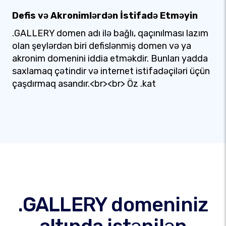
Defis və Akronimlərdən İstifadə Etməyin
.GALLERY domen adı ilə bağlı, qaçınılması lazım
olan şeylərdən biri defislənmiş domen və ya
akronim domenini iddia etməkdir. Bunları yadda
saxlamaq çətindir və internet istifadəçiləri üçün
çaşdırmaq asandır.<br><br> Öz .kat
.GALLERY domeniniz