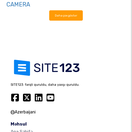
CAMERA
Daha çox göstər
SITE123: fərqli quruldu, daha yaxşı quruldu.
Azerbaijani
Məhsul
Ana Səhifə