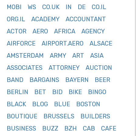
MOBI
WS
CO.UK
IN
DE
CO.IL
ORG.IL
ACADEMY
ACCOUNTANT
ACTOR
AERO
AFRICA
AGENCY
AIRFORCE
AIRPORT.AERO
ALSACE
AMSTERDAM
ARMY
ART
ASIA
ASSOCIATES
ATTORNEY
AUCTION
BAND
BARGAINS
BAYERN
BEER
BERLIN
BET
BID
BIKE
BINGO
BLACK
BLOG
BLUE
BOSTON
BOUTIQUE
BRUSSELS
BUILDERS
BUSINESS
BUZZ
BZH
CAB
CAFE