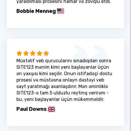
yaradılması prosesini hamar və zövqlü etdi.
Bobbie Menneg
Müxtəlif veb qurucularını sınadıqdan sonra
SITE123 mənim kimi yeni başlayanlar üçün
ən yaxşısı kimi seçilir. Onun istifadəçi dostu
prosesi və müstəsna onlayn dəstəyi veb
sayt yaratmağı asanlaşdırır. Mən əminliklə
SITE123-ə tam 5 ulduzlu reytinq verirəm -
bu, yeni başlayanlar üçün mükəmməldir.
Paul Downs