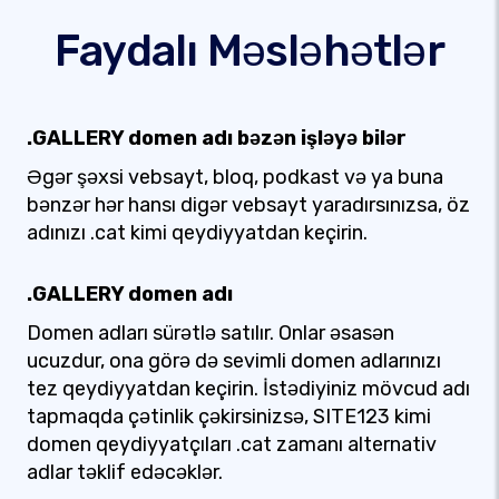
Faydalı Məsləhətlər
.GALLERY domen adı bəzən işləyə bilər
Əgər şəxsi vebsayt, bloq, podkast və ya buna
bənzər hər hansı digər vebsayt yaradırsınızsa, öz
adınızı .cat kimi qeydiyyatdan keçirin.
.GALLERY domen adı
Domen adları sürətlə satılır. Onlar əsasən
ucuzdur, ona görə də sevimli domen adlarınızı
tez qeydiyyatdan keçirin. İstədiyiniz mövcud adı
tapmaqda çətinlik çəkirsinizsə, SITE123 kimi
domen qeydiyyatçıları .cat zamanı alternativ
adlar təklif edəcəklər.