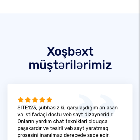
Xoşbəxt
müştərilərimiz
SITE123, şübhəsiz ki, qarşılaşdığım ən asan
və istifadəçi dostu veb sayt dizayneridir.
Onların yardım chat texnikləri olduqca
peşəkardır və təsirli veb sayt yaratmaq
prosesini inanılmaz dərəcədə sadə edir.