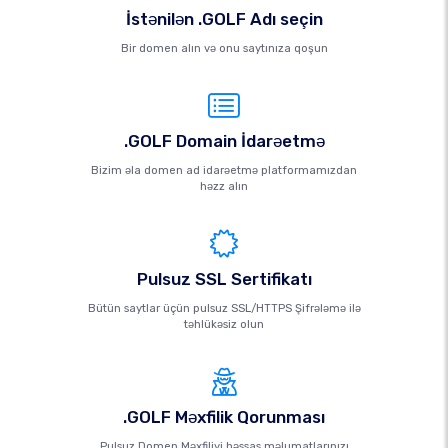
İstənilən .GOLF Adı seçin
Bir domen alın və onu saytınıza qoşun
.GOLF Domain İdarəetmə
Bizim əla domen ad idarəetmə platformamızdan
həzz alın
Pulsuz SSL Sertifikatı
Bütün saytlar üçün pulsuz SSL/HTTPS Şifrələmə ilə
təhlükəsiz olun
.GOLF Məxfilik Qorunması
Pulsuz Domen Məxfiliyi həssas məlumatlarınızı