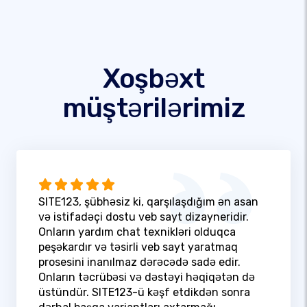
Xoşbəxt
müştərilərimiz
SITE123, şübhəsiz ki, qarşılaşdığım ən asan
və istifadəçi dostu veb sayt dizayneridir.
Onların yardım chat texnikləri olduqca
peşəkardır və təsirli veb sayt yaratmaq
prosesini inanılmaz dərəcədə sadə edir.
Onların təcrübəsi və dəstəyi həqiqətən də
üstündür. SITE123-ü kəşf etdikdən sonra