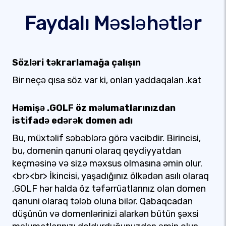
Faydalı Məsləhətlər
Sözləri təkrarlamağa çalışın
Bir neçə qısa söz var ki, onları yaddaqalan .kat
Həmişə .GOLF öz məlumatlarınızdan
istifadə edərək domen adı
Bu, müxtəlif səbəblərə görə vacibdir. Birincisi,
bu, domenin qanuni olaraq qeydiyyatdan
keçməsinə və sizə məxsus olmasına əmin olur.
<br><br> İkincisi, yaşadığınız ölkədən asılı olaraq
.GOLF hər halda öz təfərrüatlarınız olan domen
qanuni olaraq tələb oluna bilər. Qabaqcadan
düşünün və domenlərinizi alarkən bütün şəxsi