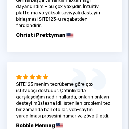
dərhal başqa variantları axtarmağı
dayandırdım – bu çox yaxşıdır. İntuitiv
platforma və yüksək səviyyəli dəstəyin
birləşməsi SITE123-ü rəqabətdən
fərqləndirir.
Christi Prettyman
SITE123 mənim təcrübəmə görə çox
istifadəçi dostudur. Çətinliklərlə
qarşılaşdığım nadir hallarda, onların onlayn
dəstəyi müstəsna idi. İstənilən problemi tez
bir zamanda həll etdilər, veb-saytın
yaradılması prosesini hamar və zövqlü etdi.
Bobbie Menneg