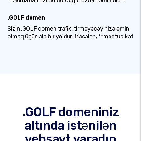
məlumatlarınızı doldurduğunuzdan əmin olun.
.GOLF domen
Sizin .GOLF domen trafik itirməyəcəyinizə əmin
olmaq üçün əla bir yoldur. Məsələn, **meetup.kat
.GOLF domeniniz
altında istənilən
vebsayt yaradın