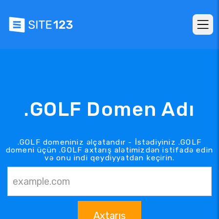
.GOLF Domen Adı
.GOLF domeniniz əlçatandır - İstədiyiniz .GOLF
domeni üçün .GOLF axtarış alətimizdən istifadə edin
və onu indi qeydiyyatdan keçirin.
Axtarış