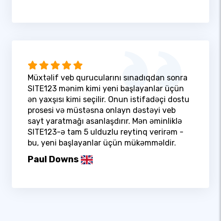
Müxtəlif veb qurucularını sınadıqdan sonra
SITE123 mənim kimi yeni başlayanlar üçün
ən yaxşısı kimi seçilir. Onun istifadəçi dostu
prosesi və müstəsna onlayn dəstəyi veb
sayt yaratmağı asanlaşdırır. Mən əminliklə
SITE123-ə tam 5 ulduzlu reytinq verirəm -
bu, yeni başlayanlar üçün mükəmməldir.
Paul Downs