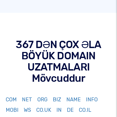
367 DƏN ÇOX ƏLA
BÖYÜK DOMAIN
UZATMALARI
Mövcuddur
COM
NET
ORG
BIZ
NAME
INFO
MOBI
WS
CO.UK
IN
DE
CO.IL