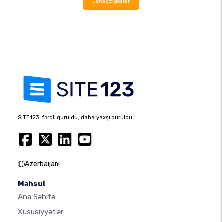
Daha çox göstər
SITE123: fərqli quruldu, daha yaxşı quruldu.
Azerbaijani
Məhsul
Ana Səhifə
Xüsusiyyətlər