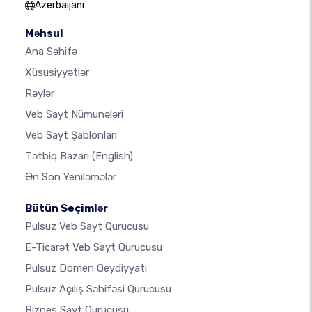
Azerbaijani
Məhsul
Ana Səhifə
Xüsusiyyətlər
Rəylər
Veb Sayt Nümunələri
Veb Sayt Şablonları
Tətbiq Bazarı
(English)
Ən Son Yeniləmələr
Bütün Seçimlər
Pulsuz Veb Sayt Qurucusu
E-Ticarət Veb Sayt Qurucusu
Pulsuz Domen Qeydiyyatı
Pulsuz Açılış Səhifəsi Qurucusu
Biznes Sayt Qurucusu