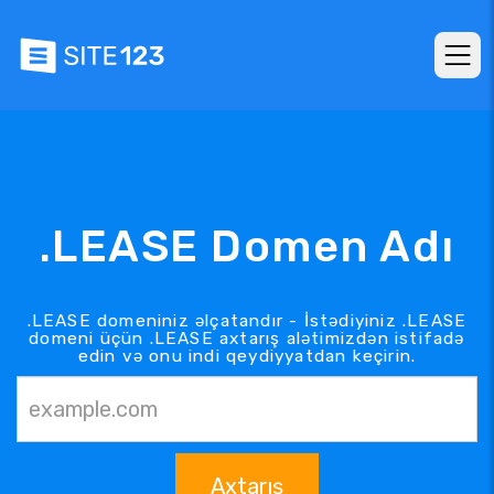
.LEASE Domen Adı
.LEASE domeniniz əlçatandır - İstədiyiniz .LEASE
domeni üçün .LEASE axtarış alətimizdən istifadə
edin və onu indi qeydiyyatdan keçirin.
Axtarış