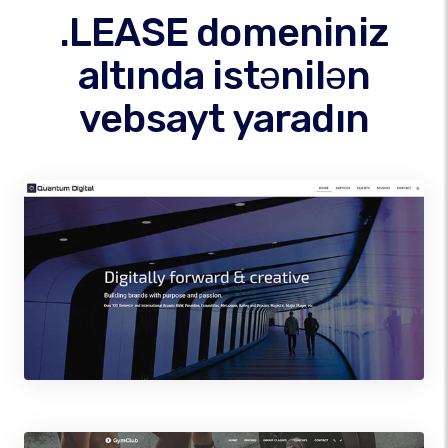
.LEASE domeniniz
altında istənilən
vebsayt yaradın