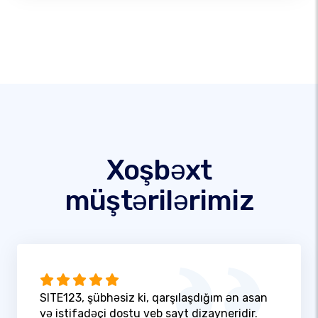
Xoşbəxt
müştərilərimiz
SITE123, şübhəsiz ki, qarşılaşdığım ən asan
və istifadəçi dostu veb sayt dizayneridir.