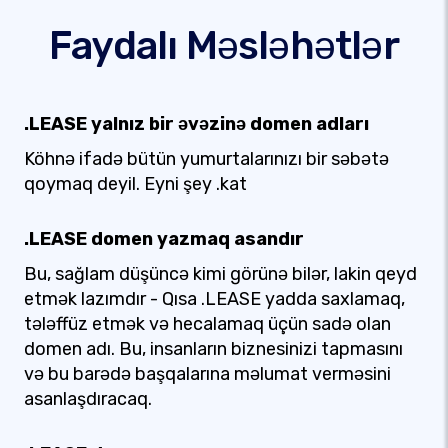
Faydalı Məsləhətlər
.LEASE yalnız bir əvəzinə domen adları
Köhnə ifadə bütün yumurtalarınızı bir səbətə
qoymaq deyil. Eyni şey .kat
.LEASE domen yazmaq asandır
Bu, sağlam düşüncə kimi görünə bilər, lakin qeyd
etmək lazımdır - Qısa .LEASE yadda saxlamaq,
tələffüz etmək və hecalamaq üçün sadə olan
domen adı. Bu, insanların biznesinizi tapmasını
və bu barədə başqalarına məlumat verməsini
asanlaşdıracaq.