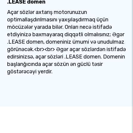
.LEASE domen
Açar sözlər axtarış motorunuzun
optimallaşdırılmasını yaxşılaşdırmaq üçün
möcüzələr yarada bilər. Onları necə istifadə
etdiyinizə baxmayaraq diqqətli olmalısınız; Əgər
.LEASE domen, domeniniz ümumi və unudulmaz
görünəcək.<br><br> Əgər açar sözlərdən istifadə
edirsinizsə, açar sözləri .LEASE domen. Domenin
başlanğıcında açar sözün ən güclü təsir
göstərəcəyi yerdir.