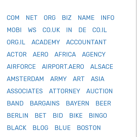
COM
NET
ORG
BIZ
NAME
INFO
MOBI
WS
CO.UK
IN
DE
CO.IL
ORG.IL
ACADEMY
ACCOUNTANT
ACTOR
AERO
AFRICA
AGENCY
AIRFORCE
AIRPORT.AERO
ALSACE
AMSTERDAM
ARMY
ART
ASIA
ASSOCIATES
ATTORNEY
AUCTION
BAND
BARGAINS
BAYERN
BEER
BERLIN
BET
BID
BIKE
BINGO
BLACK
BLOG
BLUE
BOSTON