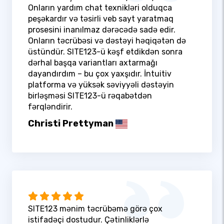
Onların yardım chat texnikləri olduqca
peşəkardır və təsirli veb sayt yaratmaq
prosesini inanılmaz dərəcədə sadə edir.
Onların təcrübəsi və dəstəyi həqiqətən də
üstündür. SITE123-ü kəşf etdikdən sonra
dərhal başqa variantları axtarmağı
dayandırdım – bu çox yaxşıdır. İntuitiv
platforma və yüksək səviyyəli dəstəyin
birləşməsi SITE123-ü rəqabətdən
fərqləndirir.
Christi Prettyman
SITE123 mənim təcrübəmə görə çox
istifadəçi dostudur. Çətinliklərlə