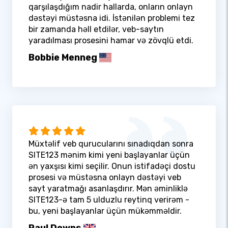
qarşılaşdığım nadir hallarda, onların onlayn
dəstəyi müstəsna idi. İstənilən problemi tez
bir zamanda həll etdilər, veb-saytın
yaradılması prosesini hamar və zövqlü etdi.
Bobbie Menneg
Müxtəlif veb qurucularını sınadıqdan sonra
SITE123 mənim kimi yeni başlayanlar üçün
ən yaxşısı kimi seçilir. Onun istifadəçi dostu
prosesi və müstəsna onlayn dəstəyi veb
sayt yaratmağı asanlaşdırır. Mən əminliklə
SITE123-ə tam 5 ulduzlu reytinq verirəm -
bu, yeni başlayanlar üçün mükəmməldir.