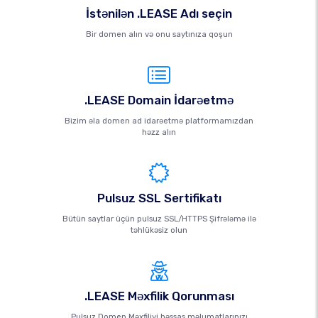
İstənilən .LEASE Adı seçin
Bir domen alın və onu saytınıza qoşun
.LEASE Domain İdarəetmə
Bizim əla domen ad idarəetmə platformamızdan
həzz alın
Pulsuz SSL Sertifikatı
Bütün saytlar üçün pulsuz SSL/HTTPS Şifrələmə ilə
təhlükəsiz olun
.LEASE Məxfilik Qorunması
Pulsuz Domen Məxfiliyi həssas məlumatlarınızı