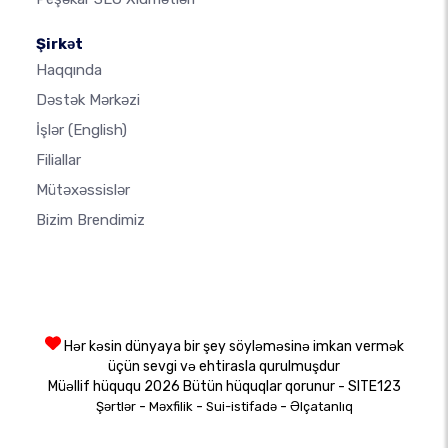
Şirkət
Haqqında
Dəstək Mərkəzi
İşlər
(English)
Filiallar
Mütəxəssislər
Bizim Brendimiz
Hər kəsin dünyaya bir şey söyləməsinə imkan vermək
üçün sevgi və ehtirasla qurulmuşdur
Müəllif hüququ 2026 Bütün hüquqlar qorunur - SITE123
-
-
-
Şərtlər
Məxfilik
Sui-istifadə
Əlçatanlıq