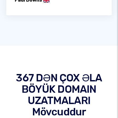
Paul Downs
367 DƏN ÇOX ƏLA
BÖYÜK DOMAIN
UZATMALARI
Mövcuddur