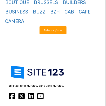
BOUTIQUE
BRUSSELS
BUILDERS
BUSINESS
BUZZ
BZH
CAB
CAFE
CAMERA
Daha çox göstər
SITE123: fərqli quruldu, daha yaxşı quruldu.