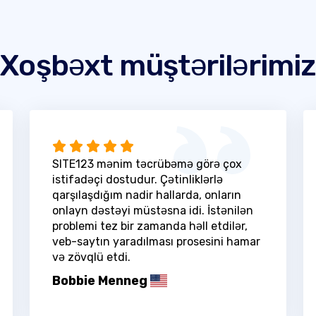
Xoşbəxt müştərilərimiz
SITE123 mənim təcrübəmə görə çox
istifadəçi dostudur. Çətinliklərlə
qarşılaşdığım nadir hallarda, onların
onlayn dəstəyi müstəsna idi. İstənilən
problemi tez bir zamanda həll etdilər,
veb-saytın yaradılması prosesini hamar
və zövqlü etdi.
Bobbie Menneg