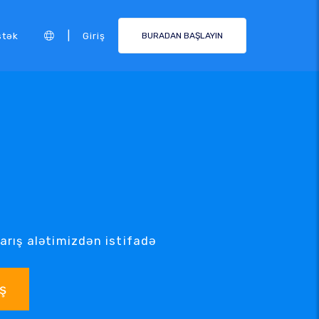
|
stək
Giriş
BURADAN BAŞLAYIN
rış alətimizdən istifadə
ş