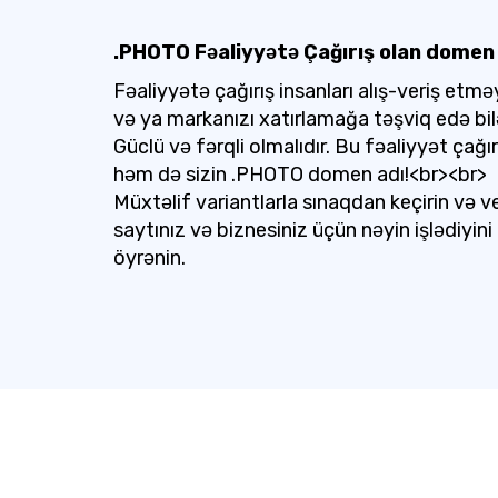
.PHOTO Fəaliyyətə Çağırış olan domen
Fəaliyyətə çağırış insanları alış-veriş etm
və ya markanızı xatırlamağa təşviq edə bil
Güclü və fərqli olmalıdır. Bu fəaliyyət çağır
həm də sizin .PHOTO domen adı!<br><br>
Müxtəlif variantlarla sınaqdan keçirin və v
saytınız və biznesiniz üçün nəyin işlədiyini
öyrənin.