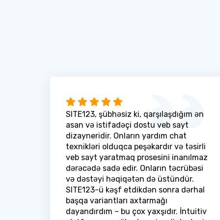
SITE123, şübhəsiz ki, qarşılaşdığım ən
asan və istifadəçi dostu veb sayt
dizayneridir. Onların yardım chat
texnikləri olduqca peşəkardır və təsirli
veb sayt yaratmaq prosesini inanılmaz
dərəcədə sadə edir. Onların təcrübəsi
və dəstəyi həqiqətən də üstündür.
SITE123-ü kəşf etdikdən sonra dərhal
başqa variantları axtarmağı
dayandırdım – bu çox yaxşıdır. İntuitiv