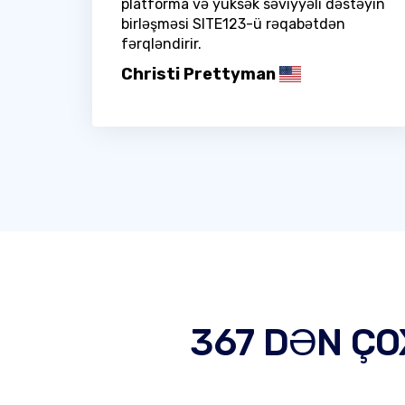
platforma və yüksək səviyyəli dəstəyin
birləşməsi SITE123-ü rəqabətdən
fərqləndirir.
Christi Prettyman
367 DƏN ÇO