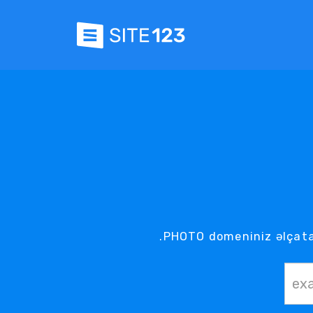
.PHOTO domeniniz əlçata