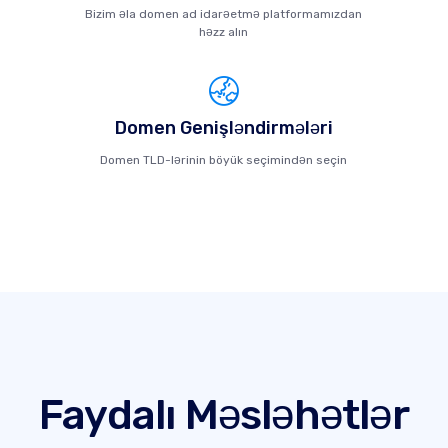
Bizim əla domen ad idarəetmə platformamızdan
həzz alın
Domen Genişləndirmələri
Domen TLD-lərinin böyük seçimindən seçin
Faydalı Məsləhətlər