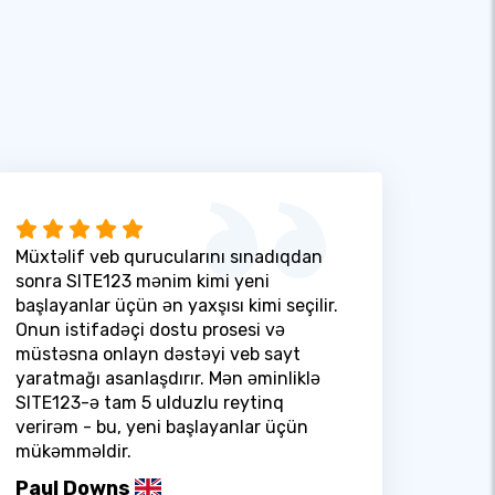
Müxtəlif veb qurucularını sınadıqdan
sonra SITE123 mənim kimi yeni
başlayanlar üçün ən yaxşısı kimi seçilir.
Onun istifadəçi dostu prosesi və
müstəsna onlayn dəstəyi veb sayt
yaratmağı asanlaşdırır. Mən əminliklə
SITE123-ə tam 5 ulduzlu reytinq
verirəm - bu, yeni başlayanlar üçün
mükəmməldir.
Paul Downs