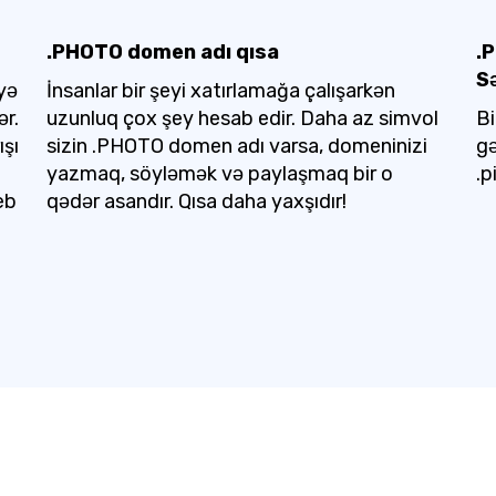
.PHOTO domen adı qısa
.
S
əyə
İnsanlar bir şeyi xatırlamağa çalışarkən
ər.
uzunluq çox şey hesab edir. Daha az simvol
Bi
ışı
sizin .PHOTO domen adı varsa, domeninizi
gə
yazmaq, söyləmək və paylaşmaq bir o
.p
eb
qədər asandır. Qısa daha yaxşıdır!