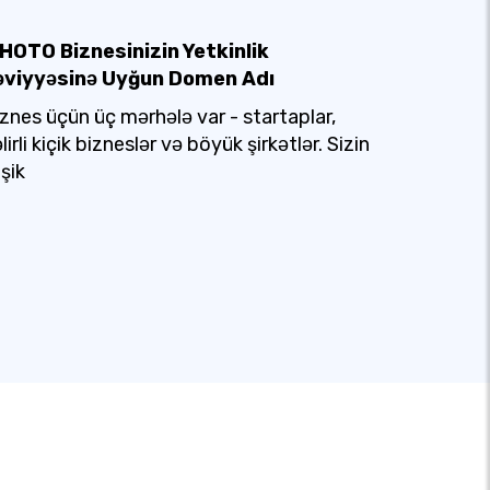
PHOTO Biznesinizin Yetkinlik
əviyyəsinə Uyğun Domen Adı
znes üçün üç mərhələ var - startaplar,
lirli kiçik bizneslər və böyük şirkətlər. Sizin
işik