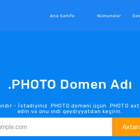
Ana Səhifə
Nümunələr
Də
.PHOTO Domen Adı
ndır - İstədiyiniz .PHOTO domeni üçün .PHOTO axta
edin və onu indi qeydiyyatdan keçirin.
Axtarı