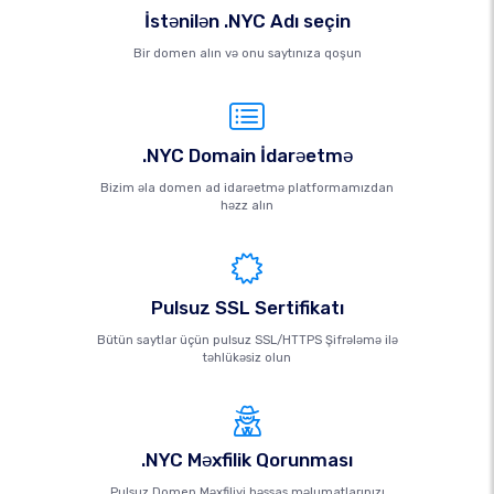
İstənilən .NYC Adı seçin
Bir domen alın və onu saytınıza qoşun
.NYC Domain İdarəetmə
Bizim əla domen ad idarəetmə platformamızdan
həzz alın
Pulsuz SSL Sertifikatı
Bütün saytlar üçün pulsuz SSL/HTTPS Şifrələmə ilə
təhlükəsiz olun
.NYC Məxfilik Qorunması
Pulsuz Domen Məxfiliyi həssas məlumatlarınızı