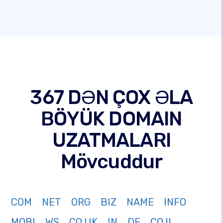
367 DƏN ÇOX ƏLA
BÖYÜK DOMAIN
UZATMALARI
Mövcuddur
COM
NET
ORG
BIZ
NAME
INFO
MOBI
WS
CO.UK
IN
DE
CO.IL