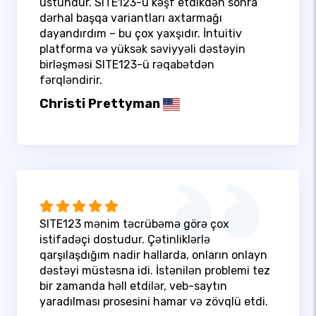
üstündür. SITE123-ü kəşf etdikdən sonra
dərhal başqa variantları axtarmağı
dayandırdım – bu çox yaxşıdır. İntuitiv
platforma və yüksək səviyyəli dəstəyin
birləşməsi SITE123-ü rəqabətdən
fərqləndirir.
Christi Prettyman
SITE123 mənim təcrübəmə görə çox
istifadəçi dostudur. Çətinliklərlə
qarşılaşdığım nadir hallarda, onların onlayn
dəstəyi müstəsna idi. İstənilən problemi tez
bir zamanda həll etdilər, veb-saytın
yaradılması prosesini hamar və zövqlü etdi.