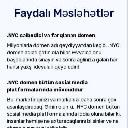
Faydalı Məsləhətlər
.NYC cəlbedici və fərqlənən domen
Milyonlarla domen adı qeydiyyatdan keçib. .NYC
domen adları çətin ola bilər. Əvvəlcə onu
başqalarında sınayın və sonra ağlınıza gələn hər
hansı yaxşı ideyaları qeyd edin!
.NYC domen bütün sosial media
platformalarında mövcuddur
Bu, marketinqinizi və markanızı daha sonra çox
asanlaşdıracaq. Əmin olun ki, .NYC domen bütün
sosial media platformalarında iddia oluna bilər ki,
insanlar həmişə nə axtaracaqlarını bilsinlər və nə