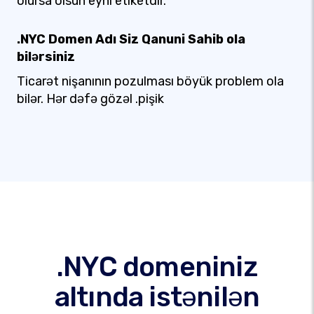
olursa olsun eyni etiketdir.
.NYC Domen Adı Siz Qanuni Sahib ola
bilərsiniz
Ticarət nişanının pozulması böyük problem ola
bilər. Hər dəfə gözəl .pişik
.NYC domeniniz
altında istənilən