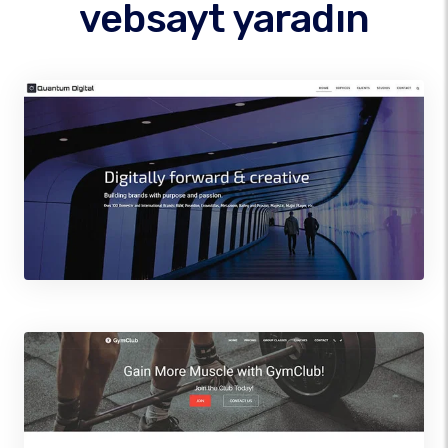
vebsayt yaradın