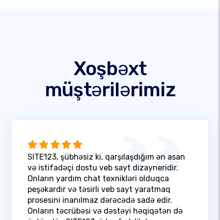
Xoşbəxt
müştərilərimiz
SITE123, şübhəsiz ki, qarşılaşdığım ən asan
və istifadəçi dostu veb sayt dizayneridir.
Onların yardım chat texnikləri olduqca
peşəkardır və təsirli veb sayt yaratmaq
prosesini inanılmaz dərəcədə sadə edir.
Onların təcrübəsi və dəstəyi həqiqətən də