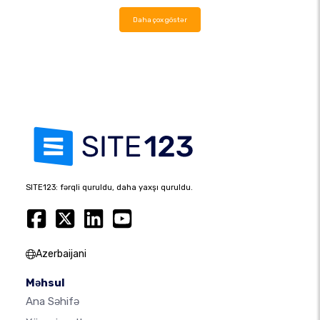
Daha çox göstər
SITE123: fərqli quruldu, daha yaxşı quruldu.
Azerbaijani
Məhsul
Ana Səhifə