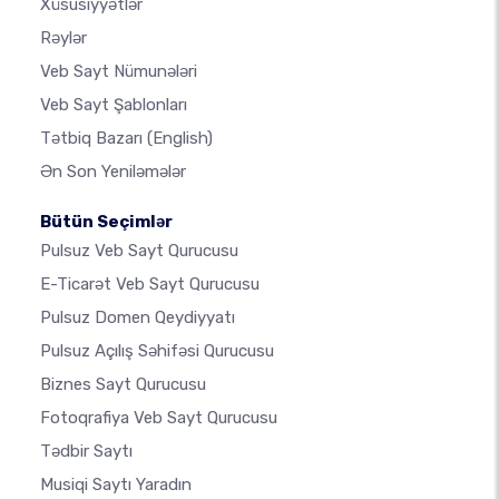
Xüsusiyyətlər
Rəylər
Veb Sayt Nümunələri
Veb Sayt Şablonları
Tətbiq Bazarı
(English)
Ən Son Yeniləmələr
Bütün Seçimlər
Pulsuz Veb Sayt Qurucusu
E-Ticarət Veb Sayt Qurucusu
Pulsuz Domen Qeydiyyatı
Pulsuz Açılış Səhifəsi Qurucusu
Biznes Sayt Qurucusu
Fotoqrafiya Veb Sayt Qurucusu
Tədbir Saytı
Musiqi Saytı Yaradın