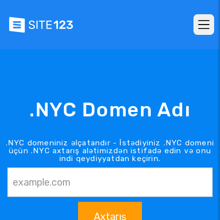
.NYC Domen Adı
.NYC domeniniz əlçatandır - İstədiyiniz .NYC domeni
üçün .NYC axtarış alətimizdən istifadə edin və onu
indi qeydiyyatdan keçirin.
Axtarış