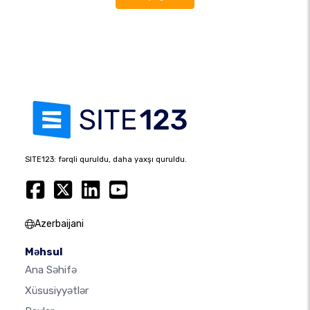
SITE123: fərqli quruldu, daha yaxşı quruldu.
Azerbaijani
Məhsul
Ana Səhifə
Xüsusiyyətlər