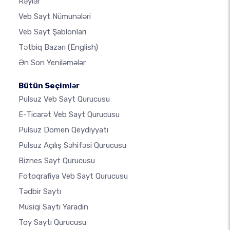
Rəylər
Veb Sayt Nümunələri
Veb Sayt Şablonları
Tətbiq Bazarı
(English)
Ən Son Yeniləmələr
Bütün Seçimlər
Pulsuz Veb Sayt Qurucusu
E-Ticarət Veb Sayt Qurucusu
Pulsuz Domen Qeydiyyatı
Pulsuz Açılış Səhifəsi Qurucusu
Biznes Sayt Qurucusu
Fotoqrafiya Veb Sayt Qurucusu
Tədbir Saytı
Musiqi Saytı Yaradın
Toy Saytı Qurucusu