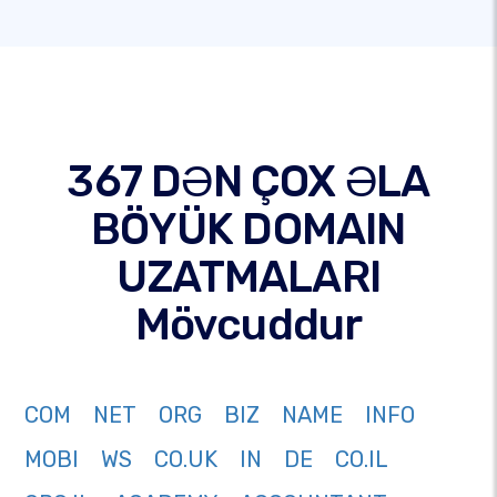
367 DƏN ÇOX ƏLA
BÖYÜK DOMAIN
UZATMALARI
Mövcuddur
COM
NET
ORG
BIZ
NAME
INFO
MOBI
WS
CO.UK
IN
DE
CO.IL