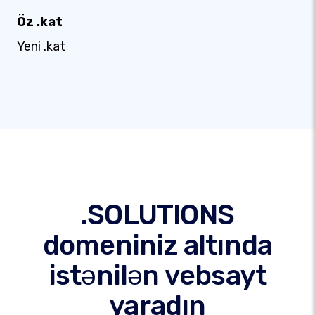
Öz .kat
Yeni .kat
.SOLUTIONS
domeniniz altında
istənilən vebsayt
yaradın