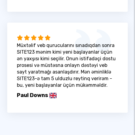
Müxtəlif veb qurucularını sınadıqdan sonra
SITE123 mənim kimi yeni başlayanlar üçün
ən yaxşısı kimi seçilir. Onun istifadəçi dostu
prosesi və müstəsna onlayn dəstəyi veb
sayt yaratmağı asanlaşdırır. Mən əminliklə
SITE123-ə tam 5 ulduzlu reytinq verirəm -
bu, yeni başlayanlar üçün mükəmməldir.
Paul Downs