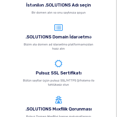
İstənilən .SOLUTIONS Adı seçin
Bir domen alın və onu saytınıza qoşun
.SOLUTIONS Domain İdarəetmə
Bizim əla domen ad idarəetmə platformamızdan
həzz alın
Pulsuz SSL Sertifikatı
Bütün saytlar üçün pulsuz SSL/HTTPS Şifrələmə ilə
təhlükəsiz olun
.SOLUTIONS Məxfilik Qorunması
Pulsuz Domen Məxfiliyi həssas məlumatlarınızı