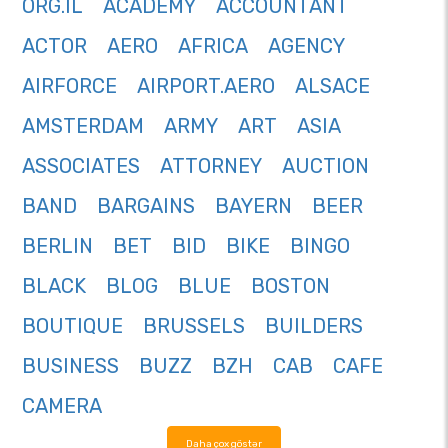
ORG.IL
ACADEMY
ACCOUNTANT
ACTOR
AERO
AFRICA
AGENCY
AIRFORCE
AIRPORT.AERO
ALSACE
AMSTERDAM
ARMY
ART
ASIA
ASSOCIATES
ATTORNEY
AUCTION
BAND
BARGAINS
BAYERN
BEER
BERLIN
BET
BID
BIKE
BINGO
BLACK
BLOG
BLUE
BOSTON
BOUTIQUE
BRUSSELS
BUILDERS
BUSINESS
BUZZ
BZH
CAB
CAFE
CAMERA
Daha çox göstər