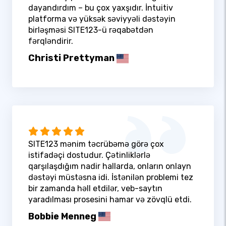
dayandırdım – bu çox yaxşıdır. İntuitiv
platforma və yüksək səviyyəli dəstəyin
birləşməsi SITE123-ü rəqabətdən
fərqləndirir.
Christi Prettyman
SITE123 mənim təcrübəmə görə çox
istifadəçi dostudur. Çətinliklərlə
qarşılaşdığım nadir hallarda, onların onlayn
dəstəyi müstəsna idi. İstənilən problemi tez
bir zamanda həll etdilər, veb-saytın
yaradılması prosesini hamar və zövqlü etdi.
Bobbie Menneg