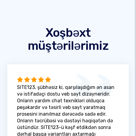
Xoşbəxt
müştərilərimiz
SITE123, şübhəsiz ki, qarşılaşdığım ən asan
və istifadəçi dostu veb sayt dizayneridir.
Onların yardım chat texnikləri olduqca
peşəkardır və təsirli veb sayt yaratmaq
prosesini inanılmaz dərəcədə sadə edir.
Onların təcrübəsi və dəstəyi həqiqətən də
üstündür. SITE123-ü kəşf etdikdən sonra
dərhal başqa variantları axtarmağı