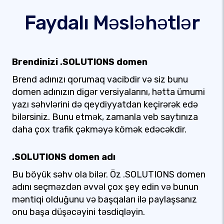
Faydalı Məsləhətlər
Brendinizi .SOLUTIONS domen
Brend adınızı qorumaq vacibdir və siz bunu
domen adınızın digər versiyalarını, hətta ümumi
yazı səhvlərini də qeydiyyatdan keçirərək edə
bilərsiniz. Bunu etmək, zamanla veb saytınıza
daha çox trafik çəkməyə kömək edəcəkdir.
.SOLUTIONS domen adı
Bu böyük səhv ola bilər. Öz .SOLUTIONS domen
adını seçməzdən əvvəl çox şey edin və bunun
məntiqi olduğunu və başqaları ilə paylaşsanız
onu başa düşəcəyini təsdiqləyin.