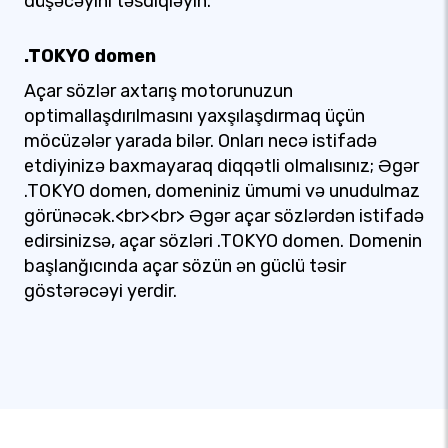
düşəcəyini təsdiqləyin.
.TOKYO domen
Açar sözlər axtarış motorunuzun
optimallaşdırılmasını yaxşılaşdırmaq üçün
möcüzələr yarada bilər. Onları necə istifadə
etdiyinizə baxmayaraq diqqətli olmalısınız; Əgər
.TOKYO domen, domeniniz ümumi və unudulmaz
görünəcək.<br><br> Əgər açar sözlərdən istifadə
edirsinizsə, açar sözləri .TOKYO domen. Domenin
başlanğıcında açar sözün ən güclü təsir
göstərəcəyi yerdir.