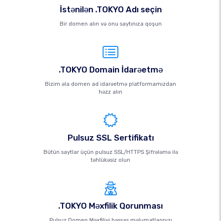
İstənilən .TOKYO Adı seçin
Bir domen alın və onu saytınıza qoşun
.TOKYO Domain İdarəetmə
Bizim əla domen ad idarəetmə platformamızdan
həzz alın
Pulsuz SSL Sertifikatı
Bütün saytlar üçün pulsuz SSL/HTTPS Şifrələmə ilə
təhlükəsiz olun
.TOKYO Məxfilik Qorunması
Pulsuz Domen Məxfiliyi həssas məlumatlarınızı