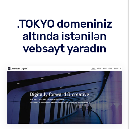
.TOKYO domeniniz
altında istənilən
vebsayt yaradın