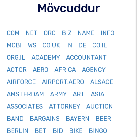
Mövcuddur
COM
NET
ORG
BIZ
NAME
INFO
MOBI
WS
CO.UK
IN
DE
CO.IL
ORG.IL
ACADEMY
ACCOUNTANT
ACTOR
AERO
AFRICA
AGENCY
AIRFORCE
AIRPORT.AERO
ALSACE
AMSTERDAM
ARMY
ART
ASIA
ASSOCIATES
ATTORNEY
AUCTION
BAND
BARGAINS
BAYERN
BEER
BERLIN
BET
BID
BIKE
BINGO