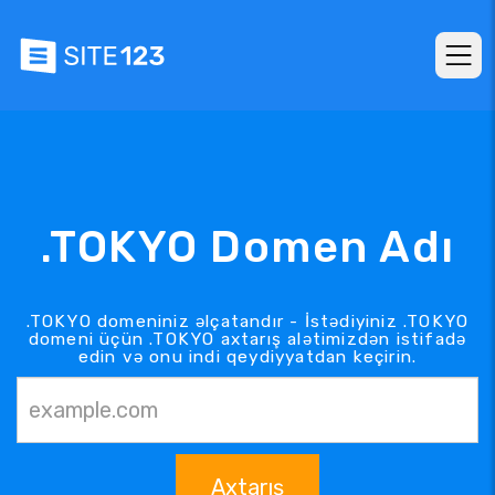
.TOKYO Domen Adı
.TOKYO domeniniz əlçatandır - İstədiyiniz .TOKYO
domeni üçün .TOKYO axtarış alətimizdən istifadə
edin və onu indi qeydiyyatdan keçirin.
Axtarış