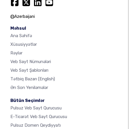
Azerbaijani
Məhsul
Ana Səhifə
Xüsusiyyətlər
Rəylər
Veb Sayt Nümunələri
Veb Sayt Şablonları
Tətbiq Bazarı
(English)
Ən Son Yeniləmələr
Bütün Seçimlər
Pulsuz Veb Sayt Qurucusu
E-Ticarət Veb Sayt Qurucusu
Pulsuz Domen Qeydiyyatı