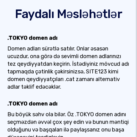
Faydalı Məsləhətlər
.TOKYO domen adı
Domen adları sürətlə satılır. Onlar əsasən
ucuzdur, ona görə də sevimli domen adlarınızı
tez qeydiyyatdan keçirin. İstədiyiniz mövcud adı
tapmaqda çətinlik çəkirsinizsə, SITE123 kimi
domen qeydiyyatçıları .cat zamanı alternativ
adlar təklif edəcəklər.
.TOKYO domen adı
Bu böyük səhv ola bilər. Öz .TOKYO domen adını
seçməzdən əvvəl çox şey edin və bunun məntiqi
olduğunu və başqaları ilə paylaşsanız onu başa