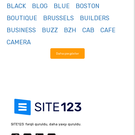
BLACK
BLOG
BLUE
BOSTON
BOUTIQUE
BRUSSELS
BUILDERS
BUSINESS
BUZZ
BZH
CAB
CAFE
CAMERA
Daha çox göstər
SITE123: fərqli quruldu, daha yaxşı quruldu.