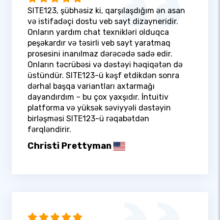
SITE123, şübhəsiz ki, qarşılaşdığım ən asan
və istifadəçi dostu veb sayt dizayneridir.
Onların yardım chat texnikləri olduqca
peşəkardır və təsirli veb sayt yaratmaq
prosesini inanılmaz dərəcədə sadə edir.
Onların təcrübəsi və dəstəyi həqiqətən də
üstündür. SITE123-ü kəşf etdikdən sonra
dərhal başqa variantları axtarmağı
dayandırdım – bu çox yaxşıdır. İntuitiv
platforma və yüksək səviyyəli dəstəyin
birləşməsi SITE123-ü rəqabətdən
fərqləndirir.
Christi Prettyman