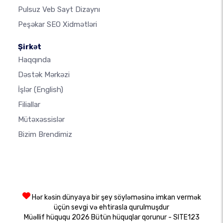
Pulsuz Veb Sayt Dizaynı
Peşəkar SEO Xidmətləri
Şirkət
Haqqında
Dəstək Mərkəzi
İşlər
(English)
Filiallar
Mütəxəssislər
Bizim Brendimiz
Hər kəsin dünyaya bir şey söyləməsinə imkan vermək
üçün sevgi və ehtirasla qurulmuşdur
Müəllif hüququ 2026 Bütün hüquqlar qorunur - SITE123