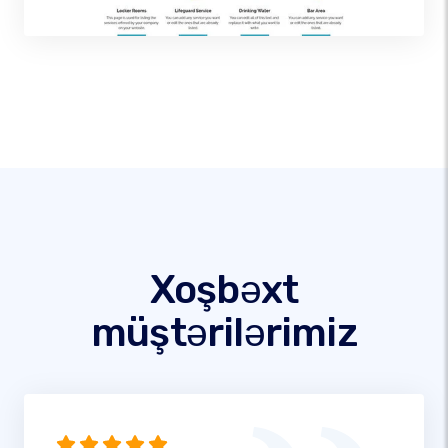
Xoşbəxt
müştərilərimiz