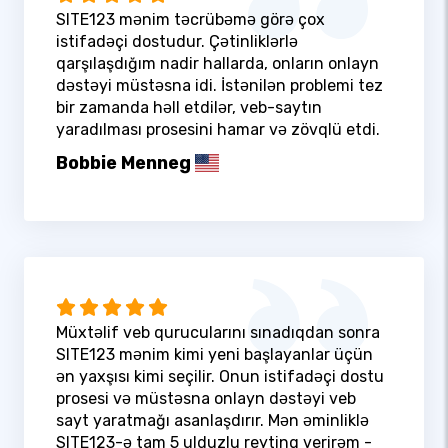
SITE123 mənim təcrübəmə görə çox
istifadəçi dostudur. Çətinliklərlə
qarşılaşdığım nadir hallarda, onların onlayn
dəstəyi müstəsna idi. İstənilən problemi tez
bir zamanda həll etdilər, veb-saytın
yaradılması prosesini hamar və zövqlü etdi.
Bobbie Menneg
Müxtəlif veb qurucularını sınadıqdan sonra
SITE123 mənim kimi yeni başlayanlar üçün
ən yaxşısı kimi seçilir. Onun istifadəçi dostu
prosesi və müstəsna onlayn dəstəyi veb
sayt yaratmağı asanlaşdırır. Mən əminliklə
SITE123-ə tam 5 ulduzlu reytinq verirəm -