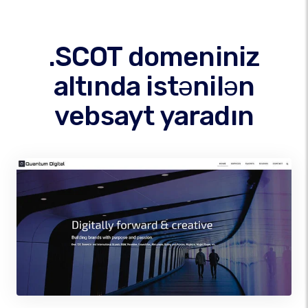
.SCOT domeniniz
altında istənilən
vebsayt yaradın