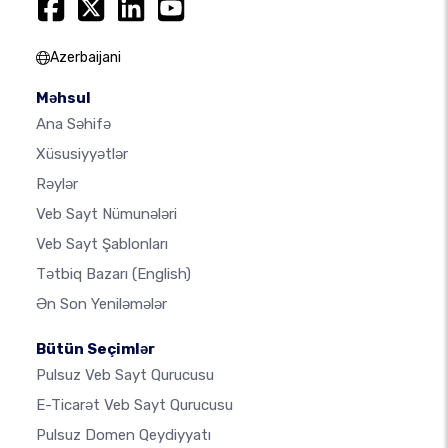
Azerbaijani
Məhsul
Ana Səhifə
Xüsusiyyətlər
Rəylər
Veb Sayt Nümunələri
Veb Sayt Şablonları
Tətbiq Bazarı
(English)
Ən Son Yeniləmələr
Bütün Seçimlər
Pulsuz Veb Sayt Qurucusu
E-Ticarət Veb Sayt Qurucusu
Pulsuz Domen Qeydiyyatı