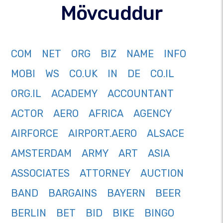
Mövcuddur
COM
NET
ORG
BIZ
NAME
INFO
MOBI
WS
CO.UK
IN
DE
CO.IL
ORG.IL
ACADEMY
ACCOUNTANT
ACTOR
AERO
AFRICA
AGENCY
AIRFORCE
AIRPORT.AERO
ALSACE
AMSTERDAM
ARMY
ART
ASIA
ASSOCIATES
ATTORNEY
AUCTION
BAND
BARGAINS
BAYERN
BEER
BERLIN
BET
BID
BIKE
BINGO