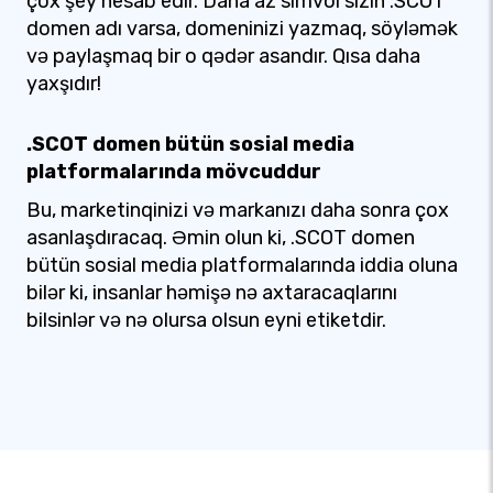
çox şey hesab edir. Daha az simvol sizin .SCOT
domen adı varsa, domeninizi yazmaq, söyləmək
və paylaşmaq bir o qədər asandır. Qısa daha
yaxşıdır!
.SCOT domen bütün sosial media
platformalarında mövcuddur
Bu, marketinqinizi və markanızı daha sonra çox
asanlaşdıracaq. Əmin olun ki, .SCOT domen
bütün sosial media platformalarında iddia oluna
bilər ki, insanlar həmişə nə axtaracaqlarını
bilsinlər və nə olursa olsun eyni etiketdir.