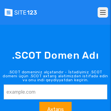
.SCOT Domen Adı
.SCOT domeniniz əlçatandır - İstədiyiniz .SCOT
domeni üçün .SCOT axtarış alətimizdən istifadə edin
və onu indi qeydiyyatdan keçirin.
Axtarış