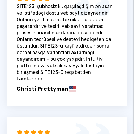
SITE123, şübhəsiz ki, qarşılaşdığım ən asan
və istifadəçi dostu veb sayt dizayneridir.
Onların yardım chat texnikləri olduqca
peşəkardır və təsirli veb sayt yaratmaq
prosesini inanılmaz dərəcədə sadə edir.
Onların təcrübəsi və dəstəyi həqiqətən də
üstündür. SITE123-ü kəşf etdikdən sonra
dərhal başqa variantları axtarmağı
dayandırdım – bu çox yaxşıdır. İntuitiv
platforma və yüksək səviyyəli dəstəyin
birləşməsi SITE123-ü rəqabətdən
fərqləndirir.
Christi Prettyman