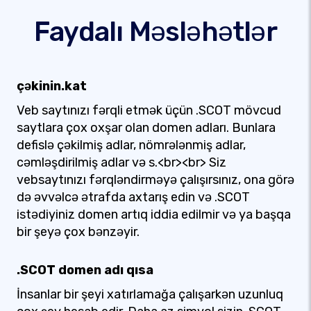
Faydalı Məsləhətlər
çəkinin.kat
Veb saytınızı fərqli etmək üçün .SCOT mövcud
saytlara çox oxşar olan domen adları. Bunlara
defislə çəkilmiş adlar, nömrələnmiş adlar,
cəmləşdirilmiş adlar və s.<br><br> Siz
vebsaytınızı fərqləndirməyə çalışırsınız, ona görə
də əvvəlcə ətrafda axtarış edin və .SCOT
istədiyiniz domen artıq iddia edilmir və ya başqa
bir şeyə çox bənzəyir.
.SCOT domen adı qısa
İnsanlar bir şeyi xatırlamağa çalışarkən uzunluq