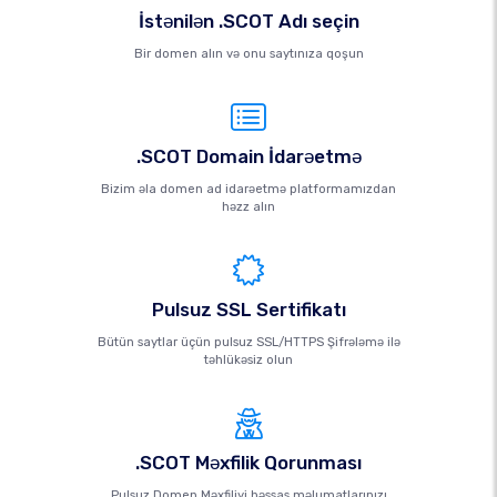
İstənilən .SCOT Adı seçin
Bir domen alın və onu saytınıza qoşun
.SCOT Domain İdarəetmə
Bizim əla domen ad idarəetmə platformamızdan
həzz alın
Pulsuz SSL Sertifikatı
Bütün saytlar üçün pulsuz SSL/HTTPS Şifrələmə ilə
təhlükəsiz olun
.SCOT Məxfilik Qorunması
Pulsuz Domen Məxfiliyi həssas məlumatlarınızı