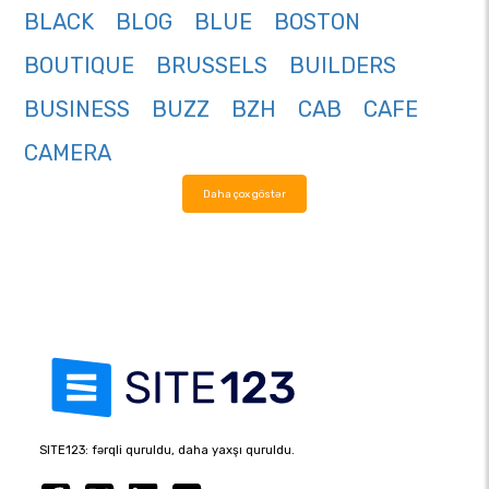
BLACK
BLOG
BLUE
BOSTON
BOUTIQUE
BRUSSELS
BUILDERS
BUSINESS
BUZZ
BZH
CAB
CAFE
CAMERA
Daha çox göstər
SITE123: fərqli quruldu, daha yaxşı quruldu.