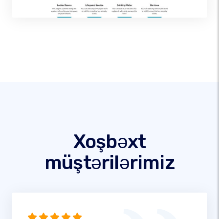
Xoşbəxt
müştərilərimiz