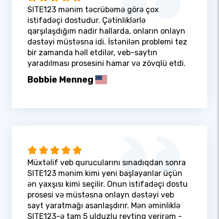
SITE123 mənim təcrübəmə görə çox
istifadəçi dostudur. Çətinliklərlə
qarşılaşdığım nadir hallarda, onların onlayn
dəstəyi müstəsna idi. İstənilən problemi tez
bir zamanda həll etdilər, veb-saytın
yaradılması prosesini hamar və zövqlü etdi.
Bobbie Menneg
Müxtəlif veb qurucularını sınadıqdan sonra
SITE123 mənim kimi yeni başlayanlar üçün
ən yaxşısı kimi seçilir. Onun istifadəçi dostu
prosesi və müstəsna onlayn dəstəyi veb
sayt yaratmağı asanlaşdırır. Mən əminliklə
SITE123-ə tam 5 ulduzlu reytinq verirəm -