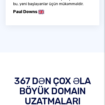
bu, yeni başlayanlar üçün mükəmməldir.
Paul Downs
367 DƏN ÇOX ƏLA
BÖYÜK DOMAIN
UZATMALARI