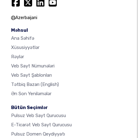
Azerbaijani
Məhsul
Ana Səhifə
Xüsusiyyətlər
Rəylər
Veb Sayt Nümunələri
Veb Sayt Şablonları
Tətbiq Bazarı
(English)
Ən Son Yeniləmələr
Bütün Seçimlər
Pulsuz Veb Sayt Qurucusu
E-Ticarət Veb Sayt Qurucusu
Pulsuz Domen Qeydiyyatı