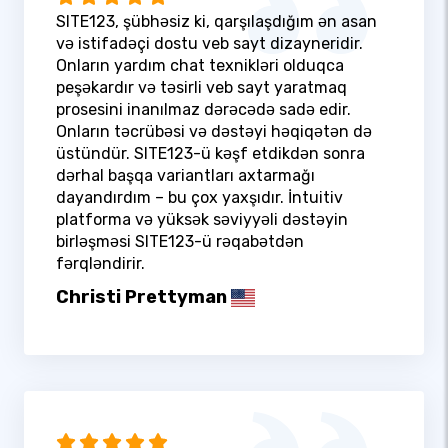
SITE123, şübhəsiz ki, qarşılaşdığım ən asan
və istifadəçi dostu veb sayt dizayneridir.
Onların yardım chat texnikləri olduqca
peşəkardır və təsirli veb sayt yaratmaq
prosesini inanılmaz dərəcədə sadə edir.
Onların təcrübəsi və dəstəyi həqiqətən də
üstündür. SITE123-ü kəşf etdikdən sonra
dərhal başqa variantları axtarmağı
dayandırdım – bu çox yaxşıdır. İntuitiv
platforma və yüksək səviyyəli dəstəyin
birləşməsi SITE123-ü rəqabətdən
fərqləndirir.
Christi Prettyman