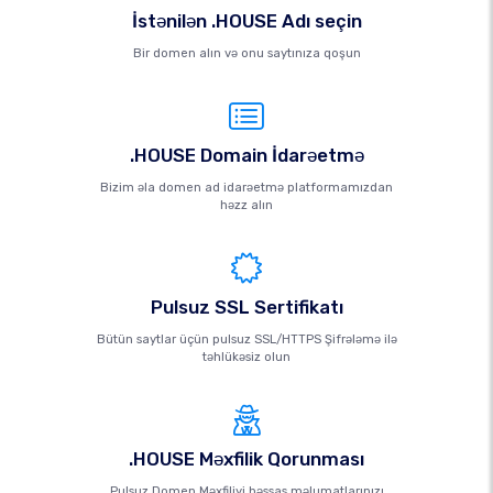
İstənilən .HOUSE Adı seçin
Bir domen alın və onu saytınıza qoşun
.HOUSE Domain İdarəetmə
Bizim əla domen ad idarəetmə platformamızdan
həzz alın
Pulsuz SSL Sertifikatı
Bütün saytlar üçün pulsuz SSL/HTTPS Şifrələmə ilə
təhlükəsiz olun
.HOUSE Məxfilik Qorunması
Pulsuz Domen Məxfiliyi həssas məlumatlarınızı