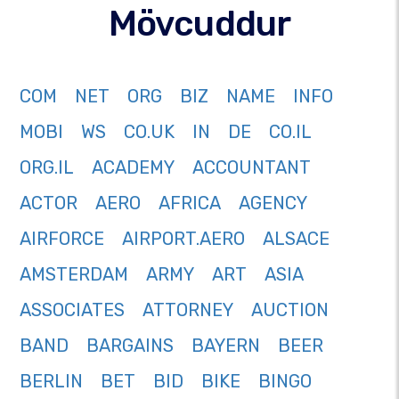
Mövcuddur
COM
NET
ORG
BIZ
NAME
INFO
MOBI
WS
CO.UK
IN
DE
CO.IL
ORG.IL
ACADEMY
ACCOUNTANT
ACTOR
AERO
AFRICA
AGENCY
AIRFORCE
AIRPORT.AERO
ALSACE
AMSTERDAM
ARMY
ART
ASIA
ASSOCIATES
ATTORNEY
AUCTION
BAND
BARGAINS
BAYERN
BEER
BERLIN
BET
BID
BIKE
BINGO