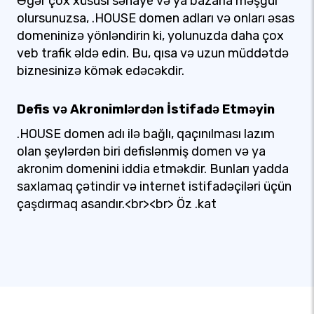
Əgər çox xüsusi sənaye və ya bazarla məşğul
olursunuzsa, .HOUSE domen adları və onları əsas
domeninizə yönləndirin ki, yolunuzda daha çox
veb trafik əldə edin. Bu, qısa və uzun müddətdə
biznesinizə kömək edəcəkdir.
Defis və Akronimlərdən İstifadə Etməyin
.HOUSE domen adı ilə bağlı, qaçınılması lazım
olan şeylərdən biri defislənmiş domen və ya
akronim domenini iddia etməkdir. Bunları yadda
saxlamaq çətindir və internet istifadəçiləri üçün
çaşdırmaq asandır.<br><br> Öz .kat