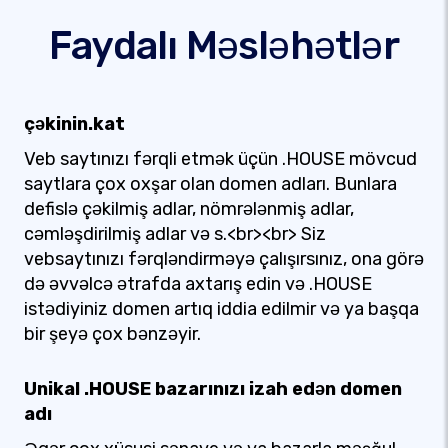
Faydalı Məsləhətlər
çəkinin.kat
Veb saytınızı fərqli etmək üçün .HOUSE mövcud
saytlara çox oxşar olan domen adları. Bunlara
defislə çəkilmiş adlar, nömrələnmiş adlar,
cəmləşdirilmiş adlar və s.<br><br> Siz
vebsaytınızı fərqləndirməyə çalışırsınız, ona görə
də əvvəlcə ətrafda axtarış edin və .HOUSE
istədiyiniz domen artıq iddia edilmir və ya başqa
bir şeyə çox bənzəyir.
Unikal .HOUSE bazarınızı izah edən domen
adı