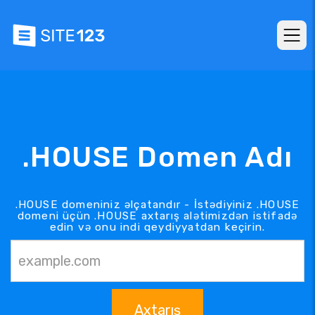
.HOUSE Domen Adı
.HOUSE domeniniz əlçatandır - İstədiyiniz .HOUSE
domeni üçün .HOUSE axtarış alətimizdən istifadə
edin və onu indi qeydiyyatdan keçirin.
Axtarış