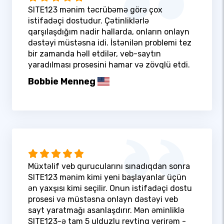
SITE123 mənim təcrübəmə görə çox
istifadəçi dostudur. Çətinliklərlə
qarşılaşdığım nadir hallarda, onların onlayn
dəstəyi müstəsna idi. İstənilən problemi tez
bir zamanda həll etdilər, veb-saytın
yaradılması prosesini hamar və zövqlü etdi.
Bobbie Menneg
Müxtəlif veb qurucularını sınadıqdan sonra
SITE123 mənim kimi yeni başlayanlar üçün
ən yaxşısı kimi seçilir. Onun istifadəçi dostu
prosesi və müstəsna onlayn dəstəyi veb
sayt yaratmağı asanlaşdırır. Mən əminliklə
SITE123-ə tam 5 ulduzlu reytinq verirəm -