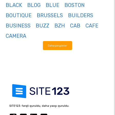
BLACK
BLOG
BLUE
BOSTON
BOUTIQUE
BRUSSELS
BUILDERS
BUSINESS
BUZZ
BZH
CAB
CAFE
CAMERA
Daha çox göstər
SITE123: fərqli quruldu, daha yaxşı quruldu.