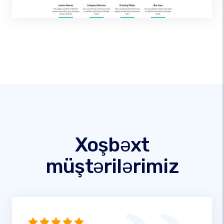
Xoşbəxt
müştərilərimiz