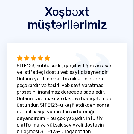
Xoşbəxt
müştərilərimiz
SITE123, şübhəsiz ki, qarşılaşdığım ən asan
və istifadəçi dostu veb sayt dizayneridir.
Onların yardım chat texnikləri olduqca
peşəkardır və təsirli veb sayt yaratmaq
prosesini inanılmaz dərəcədə sadə edir.
Onların təcrübəsi və dəstəyi həqiqətən də
üstündür. SITE123-ü kəşf etdikdən sonra
dərhal başqa variantları axtarmağı
dayandırdım – bu çox yaxşıdır. İntuitiv
platforma və yüksək səviyyəli dəstəyin
birləşməsi SITE123-ü rəqabətdən