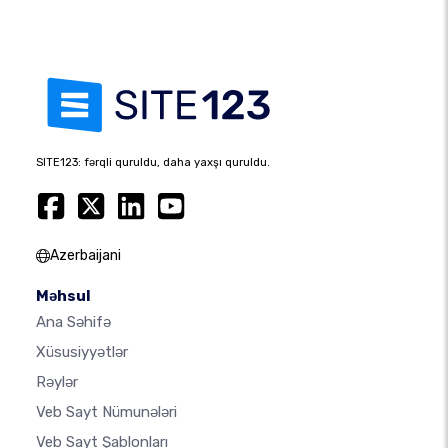
SITE123: fərqli quruldu, daha yaxşı quruldu.
Azerbaijani
Məhsul
Ana Səhifə
Xüsusiyyətlər
Rəylər
Veb Sayt Nümunələri
Veb Sayt Şablonları