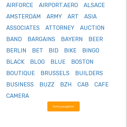
AIRFORCE
AIRPORT.AERO
ALSACE
AMSTERDAM
ARMY
ART
ASIA
ASSOCIATES
ATTORNEY
AUCTION
BAND
BARGAINS
BAYERN
BEER
BERLIN
BET
BID
BIKE
BINGO
BLACK
BLOG
BLUE
BOSTON
BOUTIQUE
BRUSSELS
BUILDERS
BUSINESS
BUZZ
BZH
CAB
CAFE
CAMERA
Daha çox göstər