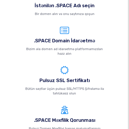
İstənilən .SPACE Adı seçin
Bir domen alın və onu saytınıza qoşun
.SPACE Domain İdarəetmə
Bizim əla domen ad idarəetmə platformamızdan
həzz alın
Pulsuz SSL Sertifikatı
Bütün saytlar üçün pulsuz SSL/HTTPS Şifrələmə ilə
təhlükəsiz olun
.SPACE Məxfilik Qorunması
Pulsuz Domen Məxfiliyi həssas məlumatlarınızı