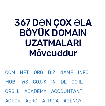
367 DƏN ÇOX ƏLA
BÖYÜK DOMAIN
UZATMALARI
Mövcuddur
COM
NET
ORG
BIZ
NAME
INFO
MOBI
WS
CO.UK
IN
DE
CO.IL
ORG.IL
ACADEMY
ACCOUNTANT
ACTOR
AERO
AFRICA
AGENCY