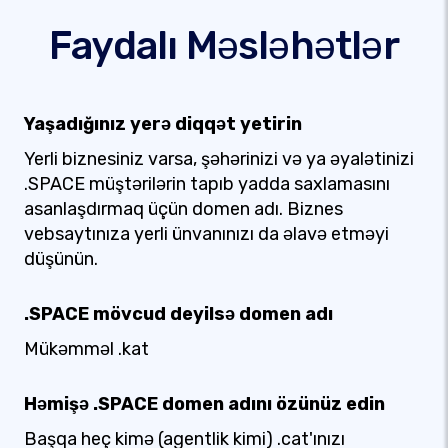
Faydalı Məsləhətlər
Yaşadığınız yerə diqqət yetirin
Yerli biznesiniz varsa, şəhərinizi və ya əyalətinizi
.SPACE müştərilərin tapıb yadda saxlamasını
asanlaşdırmaq üçün domen adı. Biznes
vebsaytınıza yerli ünvanınızı da əlavə etməyi
düşünün.
.SPACE mövcud deyilsə domen adı
Mükəmməl .kat
Həmişə .SPACE domen adını özünüz edin
Başqa heç kimə (agentlik kimi) .cat'ınızı