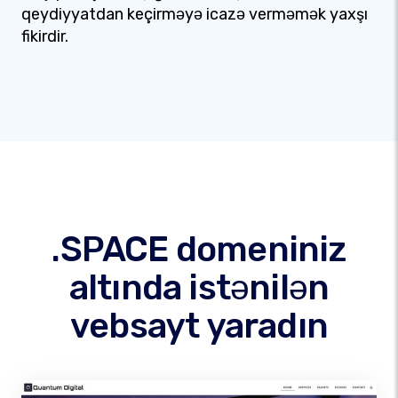
qeydiyyatdan keçirməyə icazə verməmək yaxşı
fikirdir.
.SPACE domeniniz
altında istənilən
vebsayt yaradın