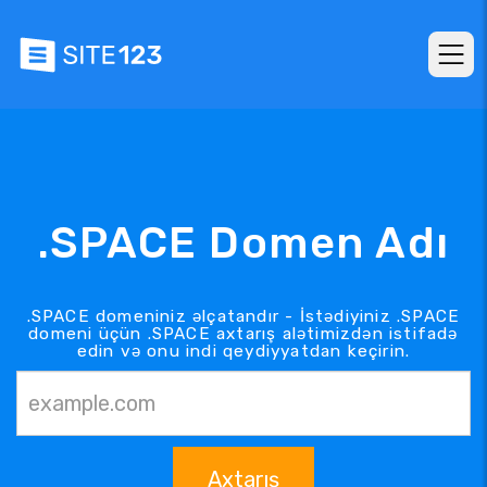
.SPACE Domen Adı
.SPACE domeniniz əlçatandır - İstədiyiniz .SPACE
domeni üçün .SPACE axtarış alətimizdən istifadə
edin və onu indi qeydiyyatdan keçirin.
Axtarış