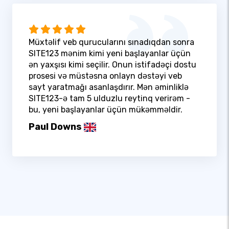
Müxtəlif veb qurucularını sınadıqdan sonra
SITE123 mənim kimi yeni başlayanlar üçün
ən yaxşısı kimi seçilir. Onun istifadəçi dostu
prosesi və müstəsna onlayn dəstəyi veb
sayt yaratmağı asanlaşdırır. Mən əminliklə
SITE123-ə tam 5 ulduzlu reytinq verirəm -
bu, yeni başlayanlar üçün mükəmməldir.
Paul Downs