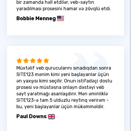
bir zamanda həll etdilər, veb-saytın
yaradılması prosesini hamar və zövqlü etdi.
Bobbie Menneg
Müxtəlif veb qurucularını sınadıqdan sonra
SITE123 mənim kimi yeni başlayanlar üçün
ən yaxşısı kimi seçilir. Onun istifadəçi dostu
prosesi və müstəsna onlayn dəstəyi veb
sayt yaratmağı asanlaşdırır. Mən əminliklə
SITE123-ə tam 5 ulduzlu reytinq verirəm -
bu, yeni başlayanlar üçün mükəmməldir.
Paul Downs