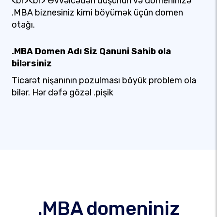
<br><br> Əvvəlcədən düşünün və domeninizə
.MBA biznesiniz kimi böyümək üçün domen
otağı.
.MBA Domen Adı Siz Qanuni Sahib ola
bilərsiniz
Ticarət nişanının pozulması böyük problem ola
bilər. Hər dəfə gözəl .pişik
.MBA domeniniz