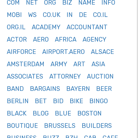
COM
NET
ORG
BIZ
NAME
INFO
MOBI
WS
CO.UK
IN
DE
CO.IL
ORG.IL
ACADEMY
ACCOUNTANT
ACTOR
AERO
AFRICA
AGENCY
AIRFORCE
AIRPORT.AERO
ALSACE
AMSTERDAM
ARMY
ART
ASIA
ASSOCIATES
ATTORNEY
AUCTION
BAND
BARGAINS
BAYERN
BEER
BERLIN
BET
BID
BIKE
BINGO
BLACK
BLOG
BLUE
BOSTON
BOUTIQUE
BRUSSELS
BUILDERS