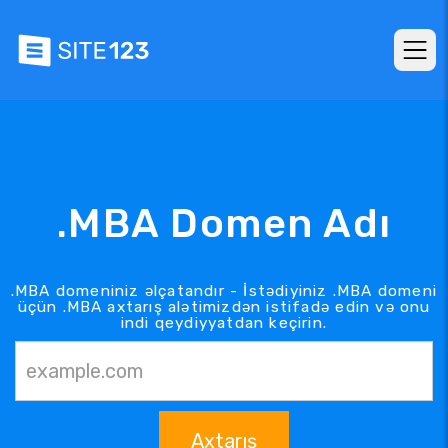
.MBA Domen Adı
.MBA domeniniz əlçatandır - İstədiyiniz .MBA domeni
üçün .MBA axtarış alətimizdən istifadə edin və onu
indi qeydiyyatdan keçirin.
Axtarış