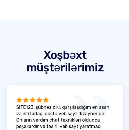
Xoşbəxt
müştərilərimiz
SITE123, şübhəsiz ki, qarşılaşdığım ən asan
və istifadəçi dostu veb sayt dizayneridir.
Onların yardım chat texnikləri olduqca
peşəkardır və təsirli veb sayt yaratmaq