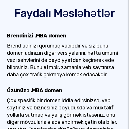
Faydalı Məsləhətlər
Brendinizi .MBA domen
Brend adınızı qorumaq vacibdir və siz bunu
domen adınızın digər versiyalarını, hətta ümumi
yazı səhvlərini də qeydiyyatdan keçirərək edə
bilərsiniz. Bunu etmək, zamanla veb saytınıza
daha çox trafik çəkməyə kömək edəcəkdir.
Özünüzə .MBA domen
Çox spesifik bir domen iddia edirsinizsə, veb
saytınız və biznesiniz böyüdükdə və müxtəlif
yollarla satmaq və ya iş görmək istəsəniz, onu
digər mövzularla əlaqələndirmək çətin ola bilər.