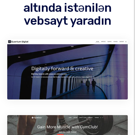
altında istənilən
vebsayt yaradın