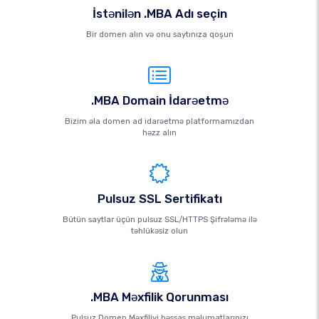
İstənilən .MBA Adı seçin
Bir domen alın və onu saytınıza qoşun
.MBA Domain İdarəetmə
Bizim əla domen ad idarəetmə platformamızdan
həzz alın
Pulsuz SSL Sertifikatı
Bütün saytlar üçün pulsuz SSL/HTTPS Şifrələmə ilə
təhlükəsiz olun
.MBA Məxfilik Qorunması
Pulsuz Domen Məxfiliyi həssas məlumatlarınızı