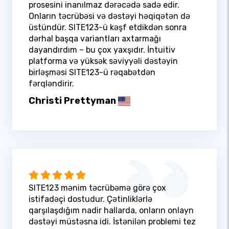
prosesini inanılmaz dərəcədə sadə edir.
Onların təcrübəsi və dəstəyi həqiqətən də
üstündür. SITE123-ü kəşf etdikdən sonra
dərhal başqa variantları axtarmağı
dayandırdım – bu çox yaxşıdır. İntuitiv
platforma və yüksək səviyyəli dəstəyin
birləşməsi SITE123-ü rəqabətdən
fərqləndirir.
Christi Prettyman
SITE123 mənim təcrübəmə görə çox
istifadəçi dostudur. Çətinliklərlə
qarşılaşdığım nadir hallarda, onların onlayn
dəstəyi müstəsna idi. İstənilən problemi tez