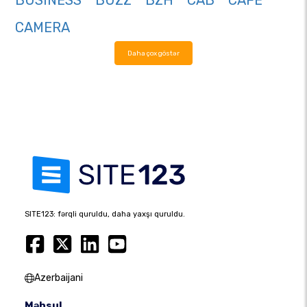
BUSINESS
BUZZ
BZH
CAB
CAFE
CAMERA
Daha çox göstər
SITE123: fərqli quruldu, daha yaxşı quruldu.
Azerbaijani
Məhsul