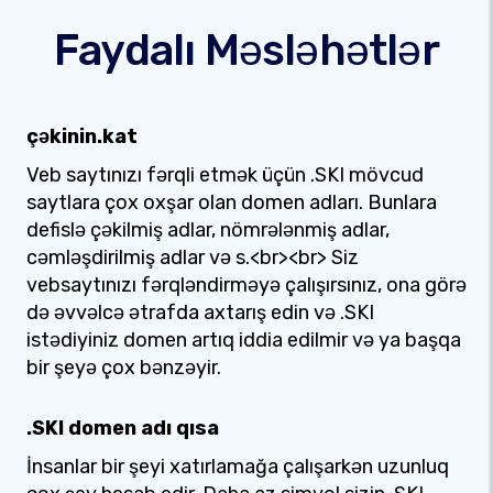
Faydalı Məsləhətlər
çəkinin.kat
Veb saytınızı fərqli etmək üçün .SKI mövcud
saytlara çox oxşar olan domen adları. Bunlara
defislə çəkilmiş adlar, nömrələnmiş adlar,
cəmləşdirilmiş adlar və s.<br><br> Siz
vebsaytınızı fərqləndirməyə çalışırsınız, ona görə
də əvvəlcə ətrafda axtarış edin və .SKI
istədiyiniz domen artıq iddia edilmir və ya başqa
bir şeyə çox bənzəyir.
.SKI domen adı qısa
İnsanlar bir şeyi xatırlamağa çalışarkən uzunluq