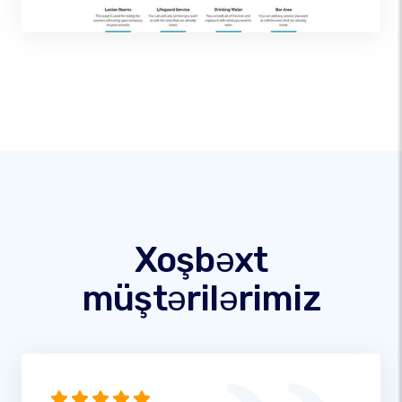
Xoşbəxt
müştərilərimiz