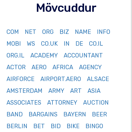
Mövcuddur
COM
NET
ORG
BIZ
NAME
INFO
MOBI
WS
CO.UK
IN
DE
CO.IL
ORG.IL
ACADEMY
ACCOUNTANT
ACTOR
AERO
AFRICA
AGENCY
AIRFORCE
AIRPORT.AERO
ALSACE
AMSTERDAM
ARMY
ART
ASIA
ASSOCIATES
ATTORNEY
AUCTION
BAND
BARGAINS
BAYERN
BEER
BERLIN
BET
BID
BIKE
BINGO