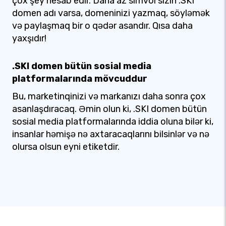
çox şey hesab edir. Daha az simvol sizin .SKI
domen adı varsa, domeninizi yazmaq, söyləmək
və paylaşmaq bir o qədər asandır. Qısa daha
yaxşıdır!
.SKI domen bütün sosial media
platformalarında mövcuddur
Bu, marketinqinizi və markanızı daha sonra çox
asanlaşdıracaq. Əmin olun ki, .SKI domen bütün
sosial media platformalarında iddia oluna bilər ki,
insanlar həmişə nə axtaracaqlarını bilsinlər və nə
olursa olsun eyni etiketdir.