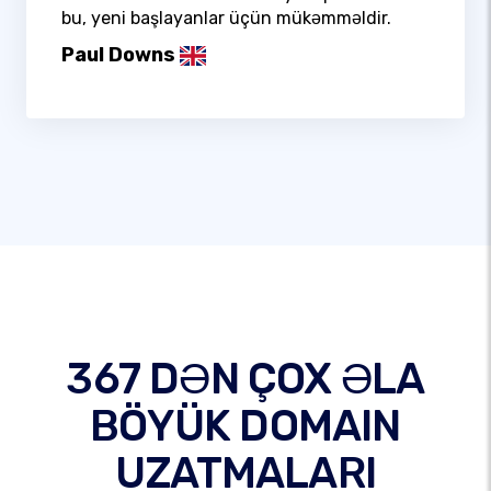
bu, yeni başlayanlar üçün mükəmməldir.
Paul Downs
367 DƏN ÇOX ƏLA
BÖYÜK DOMAIN
UZATMALARI