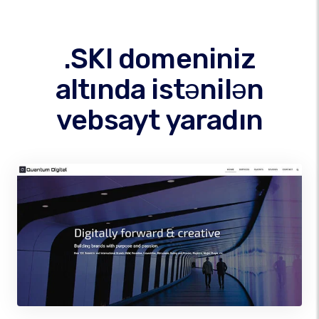
.SKI domeniniz
altında istənilən
vebsayt yaradın