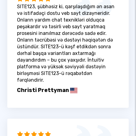
SITE123, şübhəsiz ki, qarşılaşdığım ən asan
və istifadəçi dostu veb sayt dizayneridir.
Onların yardım chat texnikləri olduqca
peşəkardır və təsirli veb sayt yaratmaq
prosesini inanılmaz dərəcədə sadə edir.
Onların təcrübəsi və dəstəyi həqiqətən də
üstündür. SITE123-ü kəşf etdikdən sonra
dərhal başqa variantları axtarmağı
dayandırdım – bu çox yaxşıdır. İntuitiv
platforma və yüksək səviyyəli dəstəyin
birləşməsi SITE123-ü rəqabətdən
fərqləndirir.
Christi Prettyman