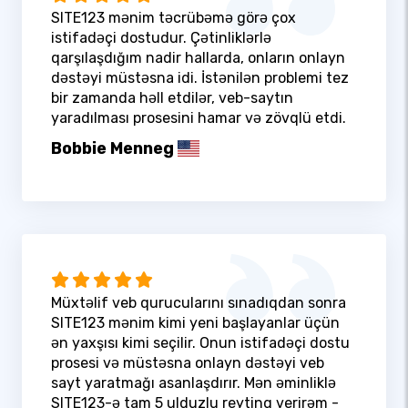
SITE123 mənim təcrübəmə görə çox
istifadəçi dostudur. Çətinliklərlə
qarşılaşdığım nadir hallarda, onların onlayn
dəstəyi müstəsna idi. İstənilən problemi tez
bir zamanda həll etdilər, veb-saytın
yaradılması prosesini hamar və zövqlü etdi.
Bobbie Menneg
Müxtəlif veb qurucularını sınadıqdan sonra
SITE123 mənim kimi yeni başlayanlar üçün
ən yaxşısı kimi seçilir. Onun istifadəçi dostu
prosesi və müstəsna onlayn dəstəyi veb
sayt yaratmağı asanlaşdırır. Mən əminliklə
SITE123-ə tam 5 ulduzlu reytinq verirəm -