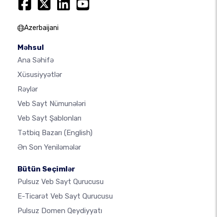
Azerbaijani
Məhsul
Ana Səhifə
Xüsusiyyətlər
Rəylər
Veb Sayt Nümunələri
Veb Sayt Şablonları
Tətbiq Bazarı
(English)
Ən Son Yeniləmələr
Bütün Seçimlər
Pulsuz Veb Sayt Qurucusu
E-Ticarət Veb Sayt Qurucusu
Pulsuz Domen Qeydiyyatı