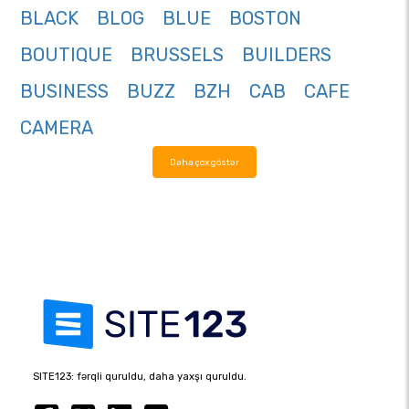
BLACK
BLOG
BLUE
BOSTON
BOUTIQUE
BRUSSELS
BUILDERS
BUSINESS
BUZZ
BZH
CAB
CAFE
CAMERA
Daha çox göstər
SITE123: fərqli quruldu, daha yaxşı quruldu.