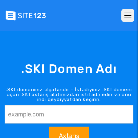
.SKI Domen Adı
.SKI domeniniz əlçatandır - İstədiyiniz .SKI domeni
üçün .SKI axtarış alətimizdən istifadə edin və onu
indi qeydiyyatdan keçirin.
Axtarış