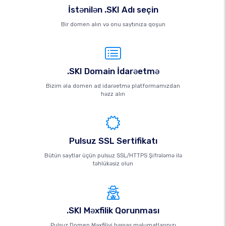
İstənilən .SKI Adı seçin
Bir domen alın və onu saytınıza qoşun
.SKI Domain İdarəetmə
Bizim əla domen ad idarəetmə platformamızdan
həzz alın
Pulsuz SSL Sertifikatı
Bütün saytlar üçün pulsuz SSL/HTTPS Şifrələmə ilə
təhlükəsiz olun
.SKI Məxfilik Qorunması
Pulsuz Domen Məxfiliyi həssas məlumatlarınızı