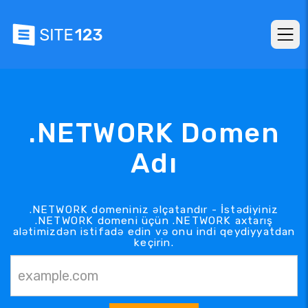
.NETWORK Domen
Adı
.NETWORK domeniniz əlçatandır - İstədiyiniz
.NETWORK domeni üçün .NETWORK axtarış
alətimizdən istifadə edin və onu indi qeydiyyatdan
keçirin.