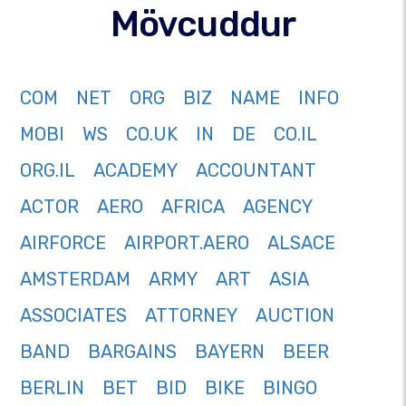
Mövcuddur
COM
NET
ORG
BIZ
NAME
INFO
MOBI
WS
CO.UK
IN
DE
CO.IL
ORG.IL
ACADEMY
ACCOUNTANT
ACTOR
AERO
AFRICA
AGENCY
AIRFORCE
AIRPORT.AERO
ALSACE
AMSTERDAM
ARMY
ART
ASIA
ASSOCIATES
ATTORNEY
AUCTION
BAND
BARGAINS
BAYERN
BEER
BERLIN
BET
BID
BIKE
BINGO