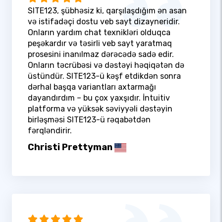
SITE123, şübhəsiz ki, qarşılaşdığım ən asan
və istifadəçi dostu veb sayt dizayneridir.
Onların yardım chat texnikləri olduqca
peşəkardır və təsirli veb sayt yaratmaq
prosesini inanılmaz dərəcədə sadə edir.
Onların təcrübəsi və dəstəyi həqiqətən də
üstündür. SITE123-ü kəşf etdikdən sonra
dərhal başqa variantları axtarmağı
dayandırdım – bu çox yaxşıdır. İntuitiv
platforma və yüksək səviyyəli dəstəyin
birləşməsi SITE123-ü rəqabətdən
fərqləndirir.
Christi Prettyman