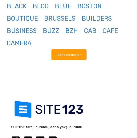
BLACK
BLOG
BLUE
BOSTON
BOUTIQUE
BRUSSELS
BUILDERS
BUSINESS
BUZZ
BZH
CAB
CAFE
CAMERA
Daha çox göstər
SITE123: fərqli quruldu, daha yaxşı quruldu.