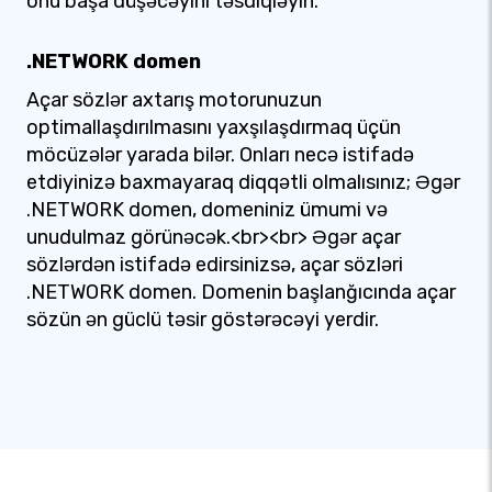
onu başa düşəcəyini təsdiqləyin.
.NETWORK domen
Açar sözlər axtarış motorunuzun
optimallaşdırılmasını yaxşılaşdırmaq üçün
möcüzələr yarada bilər. Onları necə istifadə
etdiyinizə baxmayaraq diqqətli olmalısınız; Əgər
.NETWORK domen, domeniniz ümumi və
unudulmaz görünəcək.<br><br> Əgər açar
sözlərdən istifadə edirsinizsə, açar sözləri
.NETWORK domen. Domenin başlanğıcında açar
sözün ən güclü təsir göstərəcəyi yerdir.