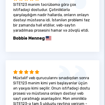
SITE123 mənim təcrübəmə görə çox
istifadəçi dostudur. Çətinliklərlə
qarşılaşdığım nadir hallarda, onların onlayn
dəstəyi müstəsna idi. İstənilən problemi tez
bir zamanda həll etdilər, veb-saytın
yaradılması prosesini hamar və zövqlü etdi.
Bobbie Menneg
Müxtəlif veb qurucularını sınadıqdan sonra
SITE123 mənim kimi yeni başlayanlar üçün
ən yaxşısı kimi seçilir. Onun istifadəçi dostu
prosesi və müstəsna onlayn dəstəyi veb
sayt yaratmağı asanlaşdırır. Mən əminliklə
SITE123-ə tam 5 ulduzlu reytinq verirəm -