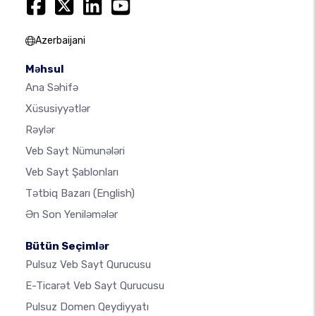
Azerbaijani
Məhsul
Ana Səhifə
Xüsusiyyətlər
Rəylər
Veb Sayt Nümunələri
Veb Sayt Şablonları
Tətbiq Bazarı
(English)
Ən Son Yeniləmələr
Bütün Seçimlər
Pulsuz Veb Sayt Qurucusu
E-Ticarət Veb Sayt Qurucusu
Pulsuz Domen Qeydiyyatı