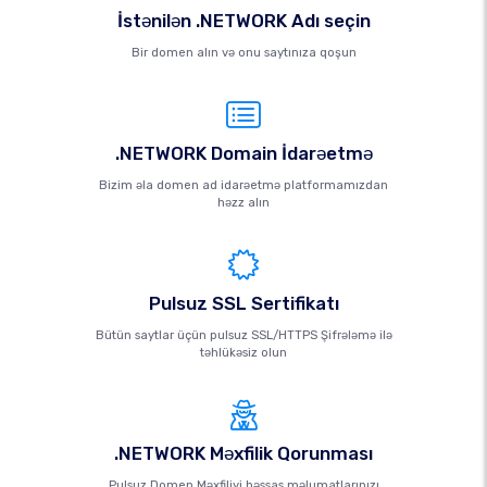
İstənilən .NETWORK Adı seçin
Bir domen alın və onu saytınıza qoşun
.NETWORK Domain İdarəetmə
Bizim əla domen ad idarəetmə platformamızdan
həzz alın
Pulsuz SSL Sertifikatı
Bütün saytlar üçün pulsuz SSL/HTTPS Şifrələmə ilə
təhlükəsiz olun
.NETWORK Məxfilik Qorunması
Pulsuz Domen Məxfiliyi həssas məlumatlarınızı