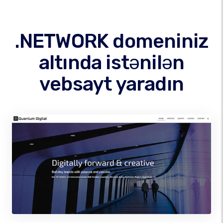
.NETWORK domeniniz
altında istənilən
vebsayt yaradın