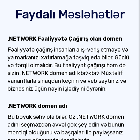
Faydalı Məsləhətlər
.NETWORK Fəaliyyətə Çağırış olan domen
Fəaliyyətə çağırış insanları alış-veriş etməyə və
ya markanızı xatırlamağa təşviq edə bilər. Güclü
və fərqli olmalıdır. Bu fəaliyyət çağırışı həm də
sizin .NETWORK domen adı!<br><br> Müxtəlif
variantlarla sınaqdan keçirin və veb saytınız və
biznesiniz üçün nəyin işlədiyini öyrənin.
.NETWORK domen adı
Bu böyük səhv ola bilər. Öz .NETWORK domen
adını seçməzdən əvvəl çox şey edin və bunun
məntiqi olduğunu və başqaları ilə paylaşsanız