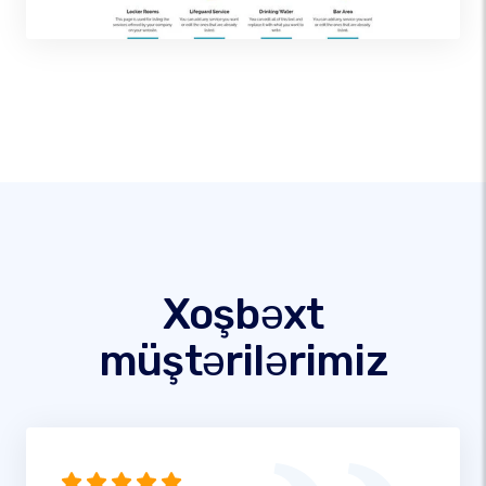
Xoşbəxt
müştərilərimiz