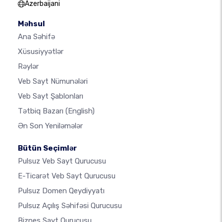
Azerbaijani
Məhsul
Ana Səhifə
Xüsusiyyətlər
Rəylər
Veb Sayt Nümunələri
Veb Sayt Şablonları
Tətbiq Bazarı
(English)
Ən Son Yeniləmələr
Bütün Seçimlər
Pulsuz Veb Sayt Qurucusu
E-Ticarət Veb Sayt Qurucusu
Pulsuz Domen Qeydiyyatı
Pulsuz Açılış Səhifəsi Qurucusu
Biznes Sayt Qurucusu