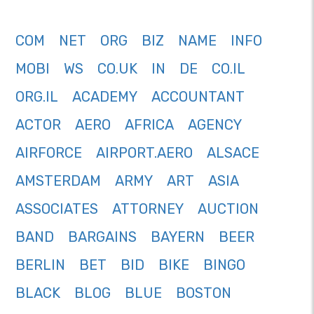
COM
NET
ORG
BIZ
NAME
INFO
MOBI
WS
CO.UK
IN
DE
CO.IL
ORG.IL
ACADEMY
ACCOUNTANT
ACTOR
AERO
AFRICA
AGENCY
AIRFORCE
AIRPORT.AERO
ALSACE
AMSTERDAM
ARMY
ART
ASIA
ASSOCIATES
ATTORNEY
AUCTION
BAND
BARGAINS
BAYERN
BEER
BERLIN
BET
BID
BIKE
BINGO
BLACK
BLOG
BLUE
BOSTON