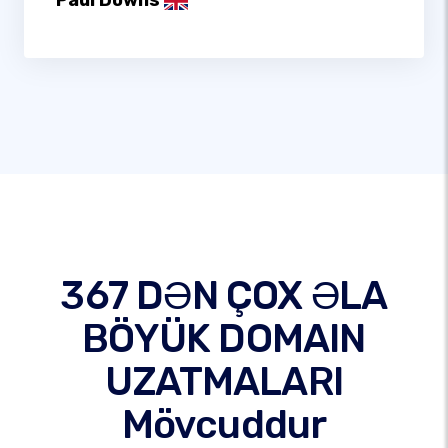
Paul Downs
367 DƏN ÇOX ƏLA
BÖYÜK DOMAIN
UZATMALARI
Mövcuddur