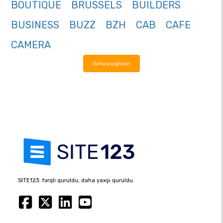
BOUTIQUE
BRUSSELS
BUILDERS
BUSINESS
BUZZ
BZH
CAB
CAFE
CAMERA
Daha çox göstər
SITE123: fərqli quruldu, daha yaxşı quruldu.