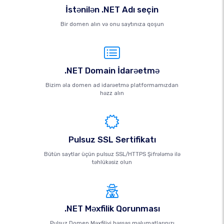
İstənilən .NET Adı seçin
Bir domen alın və onu saytınıza qoşun
.NET Domain İdarəetmə
Bizim əla domen ad idarəetmə platformamızdan
həzz alın
Pulsuz SSL Sertifikatı
Bütün saytlar üçün pulsuz SSL/HTTPS Şifrələmə ilə
təhlükəsiz olun
.NET Məxfilik Qorunması
Pulsuz Domen Məxfiliyi həssas məlumatlarınızı