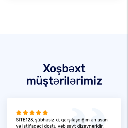
Xoşbəxt
müştərilərimiz
SITE123, şübhəsiz ki, qarşılaşdığım ən asan
və istifadəçi dostu veb sayt dizayneridir.