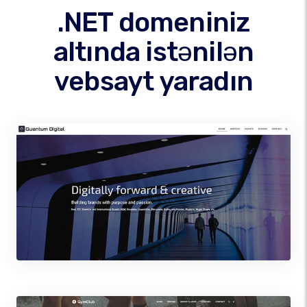
.NET domeniniz
altında istənilən
vebsayt yaradın