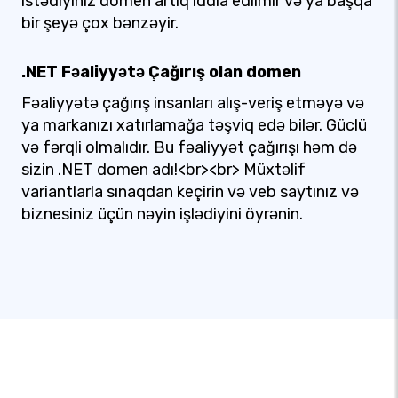
istədiyiniz domen artıq iddia edilmir və ya başqa
bir şeyə çox bənzəyir.
.NET Fəaliyyətə Çağırış olan domen
Fəaliyyətə çağırış insanları alış-veriş etməyə və
ya markanızı xatırlamağa təşviq edə bilər. Güclü
və fərqli olmalıdır. Bu fəaliyyət çağırışı həm də
sizin .NET domen adı!<br><br> Müxtəlif
variantlarla sınaqdan keçirin və veb saytınız və
biznesiniz üçün nəyin işlədiyini öyrənin.