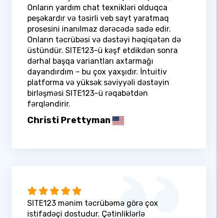
Onların yardım chat texnikləri olduqca
peşəkardır və təsirli veb sayt yaratmaq
prosesini inanılmaz dərəcədə sadə edir.
Onların təcrübəsi və dəstəyi həqiqətən də
üstündür. SITE123-ü kəşf etdikdən sonra
dərhal başqa variantları axtarmağı
dayandırdım – bu çox yaxşıdır. İntuitiv
platforma və yüksək səviyyəli dəstəyin
birləşməsi SITE123-ü rəqabətdən
fərqləndirir.
Christi Prettyman
SITE123 mənim təcrübəmə görə çox
istifadəçi dostudur. Çətinliklərlə