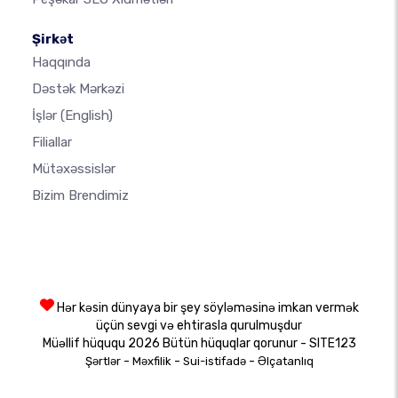
Şirkət
Haqqında
Dəstək Mərkəzi
İşlər
(English)
Filiallar
Mütəxəssislər
Bizim Brendimiz
Hər kəsin dünyaya bir şey söyləməsinə imkan vermək
üçün sevgi və ehtirasla qurulmuşdur
Müəllif hüququ 2026 Bütün hüquqlar qorunur - SITE123
-
-
-
Şərtlər
Məxfilik
Sui-istifadə
Əlçatanlıq