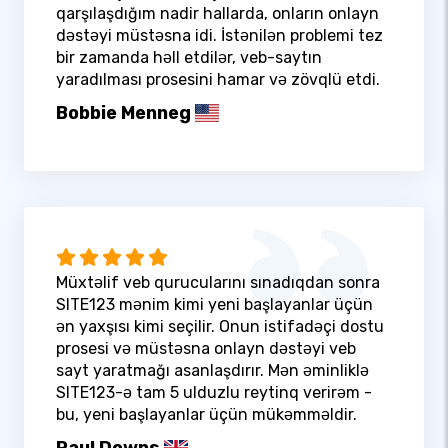
qarşılaşdığım nadir hallarda, onların onlayn
dəstəyi müstəsna idi. İstənilən problemi tez
bir zamanda həll etdilər, veb-saytın
yaradılması prosesini hamar və zövqlü etdi.
Bobbie Menneg
Müxtəlif veb qurucularını sınadıqdan sonra
SITE123 mənim kimi yeni başlayanlar üçün
ən yaxşısı kimi seçilir. Onun istifadəçi dostu
prosesi və müstəsna onlayn dəstəyi veb
sayt yaratmağı asanlaşdırır. Mən əminliklə
SITE123-ə tam 5 ulduzlu reytinq verirəm -
bu, yeni başlayanlar üçün mükəmməldir.