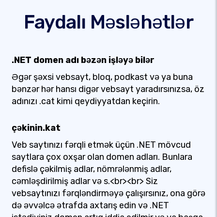
Faydalı Məsləhətlər
.NET domen adı bəzən işləyə bilər
Əgər şəxsi vebsayt, bloq, podkast və ya buna
bənzər hər hansı digər vebsayt yaradırsınızsa, öz
adınızı .cat kimi qeydiyyatdan keçirin.
çəkinin.kat
Veb saytınızı fərqli etmək üçün .NET mövcud
saytlara çox oxşar olan domen adları. Bunlara
defislə çəkilmiş adlar, nömrələnmiş adlar,
cəmləşdirilmiş adlar və s.<br><br> Siz
vebsaytınızı fərqləndirməyə çalışırsınız, ona görə
də əvvəlcə ətrafda axtarış edin və .NET