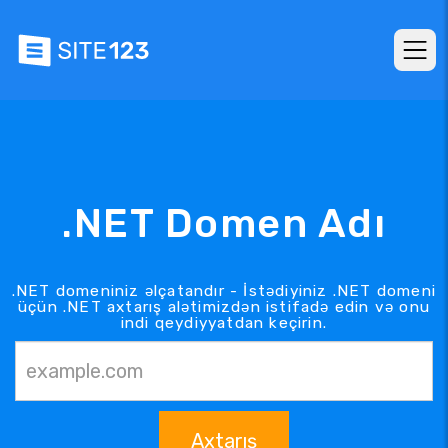
.NET Domen Adı
.NET domeniniz əlçatandır - İstədiyiniz .NET domeni
üçün .NET axtarış alətimizdən istifadə edin və onu
indi qeydiyyatdan keçirin.
Axtarış